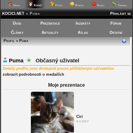
Kočičí
Hafíci
Ptáčci
Rybičky
Skalky
Terárka
KOCICI.NET
»
Puma
Přihlásit se
Úvod
Prezentace
Inzeráty
Fórum
Články
Aktuality
Atlas
Ostatní
Profil » Puma
Puma
Občasný uživatel
Detaily profilu jsou dostupné pouze přihlášeným uživatelům
zobrazit podrobnosti o medailích
Moje prezentace
Ciri
6.3.2017