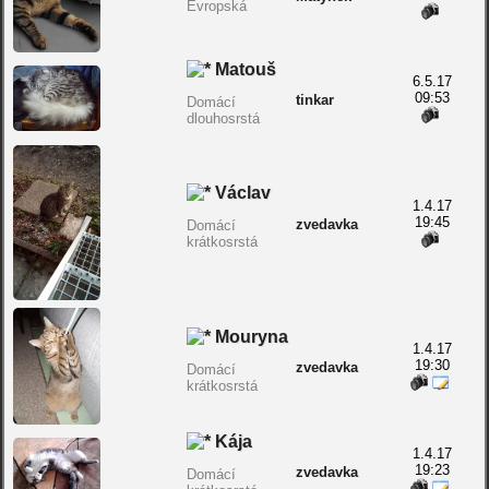
Evropská
Matouš
6.5.17
09:53
tinkar
Domácí
dlouhosrstá
Václav
1.4.17
19:45
zvedavka
Domácí
krátkosrstá
Mouryna
1.4.17
19:30
zvedavka
Domácí
krátkosrstá
Kája
1.4.17
19:23
zvedavka
Domácí