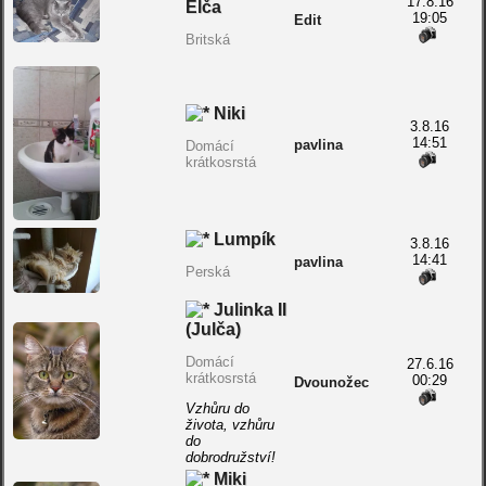
17.8.16
Elča
19:05
Edit
Britská
Niki
3.8.16
14:51
pavlina
Domácí
krátkosrstá
Lumpík
3.8.16
14:41
pavlina
Perská
Julinka II
(Julča)
Domácí
27.6.16
krátkosrstá
00:29
Dvounožec
Vzhůru do
života, vzhůru
do
dobrodružství!
Miki