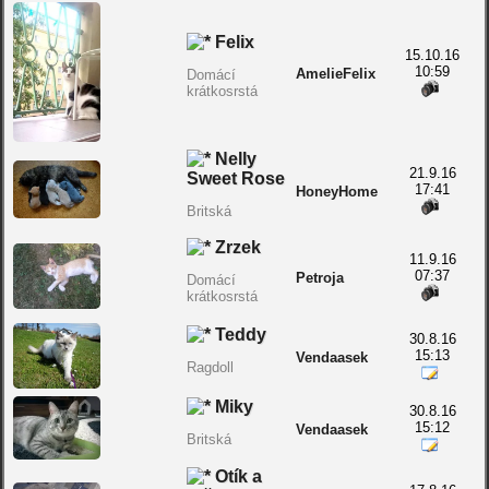
Felix
15.10.16
10:59
AmelieFelix
Domácí
krátkosrstá
Nelly
21.9.16
Sweet Rose
17:41
HoneyHome
Britská
Zrzek
11.9.16
07:37
Petroja
Domácí
krátkosrstá
Teddy
30.8.16
15:13
Vendaasek
Ragdoll
Miky
30.8.16
15:12
Vendaasek
Britská
Otík a