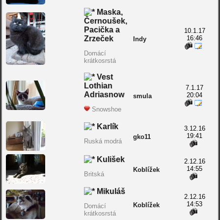
Maska,
Černoušek,
Pacička a
10.1.17
Zrzeček
16:46
Indy
Domácí
krátkosrstá
Vest
Lothian
7.1.17
Adriasnow
20:04
smula
Snowshoe
Karlík
3.12.16
19:41
gko11
Ruská modrá
Kulišek
2.12.16
14:55
Koblížek
Britská
Mikuláš
2.12.16
14:53
Koblížek
Domácí
krátkosrstá