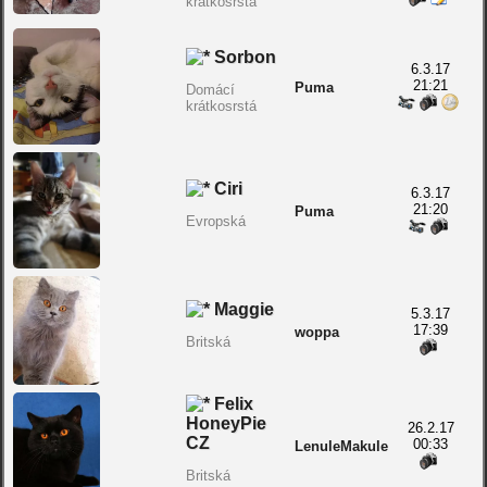
krátkosrstá
Sorbon
6.3.17
21:21
Puma
Domácí
krátkosrstá
Ciri
6.3.17
21:20
Puma
Evropská
Maggie
5.3.17
17:39
woppa
Britská
Felix
HoneyPie
26.2.17
CZ
00:33
LenuleMakule
Britská