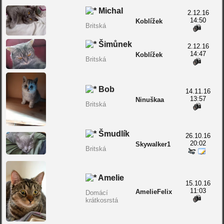
Michal
2.12.16
14:50
Koblížek
Britská
Šimůnek
2.12.16
14:47
Koblížek
Britská
Bob
14.11.16
13:57
Ninuškaa
Britská
Šmudlík
26.10.16
20:02
Skywalker1
Britská
Amelie
15.10.16
11:03
AmelieFelix
Domácí
krátkosrstá