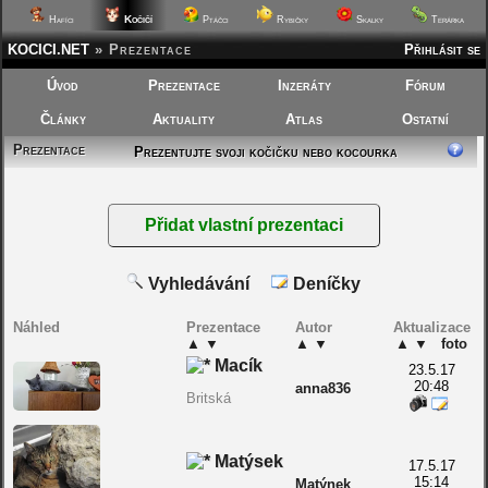
Kočičí
Hafíci
Ptáčci
Rybičky
Skalky
Terárka
KOCICI.NET
»
Prezentace
Přihlásit se
Úvod
Prezentace
Inzeráty
Fórum
Články
Aktuality
Atlas
Ostatní
Prezentace
Prezentujte svoji kočičku nebo kocourka
Vyhledávání
Deníčky
Náhled
Prezentace
Autor
Aktualizace
▲
▼
▲
▼
▲
▼
foto
Macík
23.5.17
20:48
anna836
Britská
Matýsek
17.5.17
15:14
Matýnek