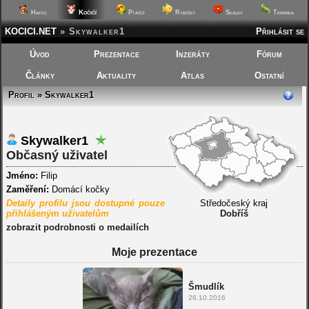
Kočičí
Hafíci
Ptáčci
Rybičky
Skalky
Terárka
KOCICI.NET
»
Skywalker1
Přihlásit se
Úvod
Prezentace
Inzeráty
Fórum
Články
Aktuality
Atlas
Ostatní
Profil » Skywalker1
Skywalker1
Občasný uživatel
Jméno:
Filip
Zaměření:
Domácí kočky
Detaily profilu jsou dostupné pouze
Středočeský kraj
přihlášeným uživatelům
Dobříš
zobrazit podrobnosti o medailích
Moje prezentace
Šmudlík
26.10.2016