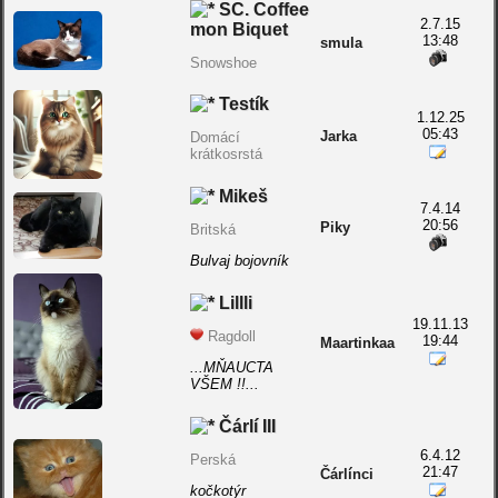
SC. Coffee
2.7.15
mon Biquet
13:48
smula
Snowshoe
Testík
1.12.25
05:43
Jarka
Domácí
krátkosrstá
Mikeš
7.4.14
20:56
Piky
Britská
Bulvaj bojovník
Lillli
19.11.13
Ragdoll
19:44
Maartinkaa
...MŇAUCTA
VŠEM !!...
Čárlí III
6.4.12
Perská
21:47
Čárlínci
kočkotýr