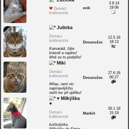
3.8.14
19:06
evik
Domácí
krátkosrstá
Julinka
Domácí
12.5.16
krátkosrstá
18:13
Dvounožec
Kamarádi, žijte
krásně a naplno!
Mně se to podařilo!
Miki
Domácí
27.6.16
krátkosrstá
00:27
Dvounožec
Mňau, není nic
napínavějšího,
nežli lov při úplňku!
♥ Milkýška
♥
30.1.18
Domácí
15:19
Markiit
krátkosrstá
kočkotýrka
Milkýška de Finter