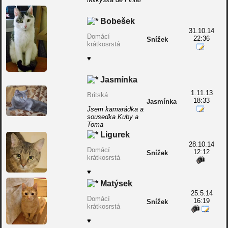
Bobešek
31.10.14
Domácí
22:36
Snížek
krátkosrstá
♥
Jasmínka
1.11.13
Britská
18:33
Jasmínka
Jsem kamarádka a
sousedka Kuby a
Toma
Ligurek
28.10.14
Domácí
12:12
Snížek
krátkosrstá
♥
Matýsek
25.5.14
Domácí
16:19
Snížek
krátkosrstá
♥