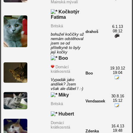
Mainská mývalí
Kočkotýr
Fatima
Britská
6.1.13
08:12
drahoš
bohužel kočičky už
nemám odstěhoval
jsem se od
přítelkyně to byly
její kočky
Boo
Domácí
19.10.12
krátkosrstá
19:04
Boo
Vypadák jako
andílek? Jsem
však ale ďábel ! :-)
Miky
30.8.16
15:12
Vendaasek
Britská
Hubert
Domácí
16.4.13
krátkosrstá
19:48
Zdenka