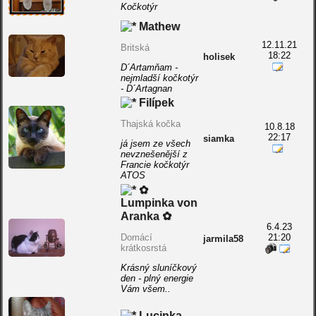
Kočkotýr
Mathew
12.11.21
Britská
18:22
holisek
D´Artamňam -
nejmladší kočkotýr
- D´Artagnan
Filípek
Thajská kočka
10.8.18
22:17
siamka
já jsem ze všech
nevznešenější z
Francie kočkotýr
ATOS
✿
Lumpinka von
Aranka ✿
6.4.23
Domácí
21:20
jarmila58
krátkosrstá
Krásný sluníčkový
den - plný energie
Vám všem..
Lucinka