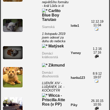
největšího formátu
- král Lůďa ix iii
Carlito
Blue Boy
Tarutao
12.12.19
11:04
lotte1
Siamská
1 listopadu 2019
jsem odesel za
duhu do nebicka
Matýsek
1.2.16
17:16
Ywney
Domácí
krátkosrstá
Zikmund
Domácí
8.9.12
dlouhosrstá
19:07
hanka123
LUDVÍK XIV -
LUDÁNEK 14. -
KOČKOTÝR
Wicca -
Priscilla Atte
26.10.15
Ros (v PP)
10:55
Piky