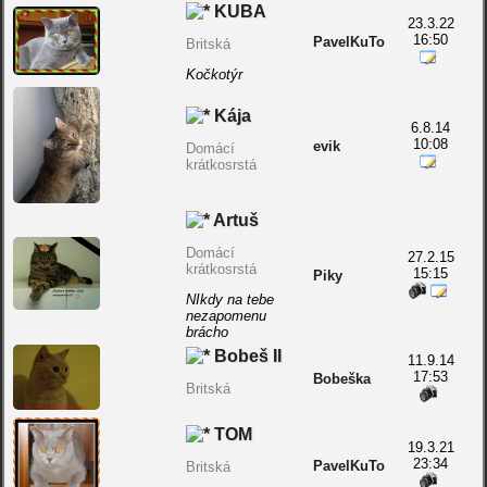
KUBA
23.3.22
16:50
PavelKuTo
Britská
Kočkotýr
Kája
6.8.14
10:08
evik
Domácí
krátkosrstá
Artuš
Domácí
27.2.15
krátkosrstá
15:15
Piky
NIkdy na tebe
nezapomenu
brácho
Bobeš II
11.9.14
17:53
Bobeška
Britská
TOM
19.3.21
23:34
PavelKuTo
Britská