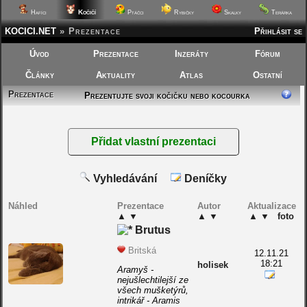
Kočičí
Hafíci
Ptáčci
Rybičky
Skalky
Terárka
KOCICI.NET
»
Prezentace
Přihlásit se
Úvod
Prezentace
Inzeráty
Fórum
Články
Aktuality
Atlas
Ostatní
Prezentace
Prezentujte svoji kočičku nebo kocourka
Vyhledávání
Deníčky
Náhled
Prezentace
Autor
Aktualizace
▲
▼
▲
▼
▲
▼
foto
Brutus
Britská
12.11.21
18:21
holisek
Aramyš -
nejušlechtilejší ze
všech mušketýrů,
intrikář - Aramis