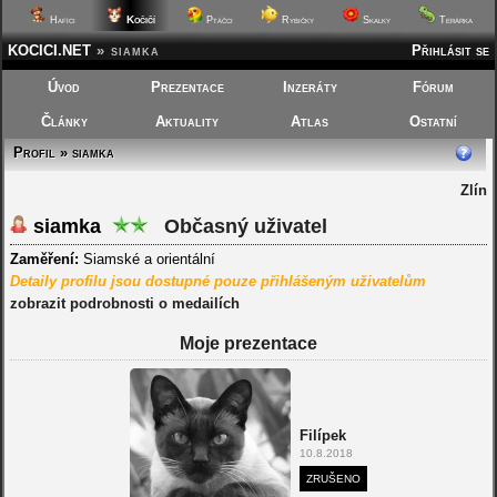
Kočičí
Hafíci
Ptáčci
Rybičky
Skalky
Terárka
KOCICI.NET
»
siamka
Přihlásit se
Úvod
Prezentace
Inzeráty
Fórum
Články
Aktuality
Atlas
Ostatní
Profil » siamka
Zlín
siamka
Občasný uživatel
Zaměření:
Siamské a orientální
Detaily profilu jsou dostupné pouze přihlášeným uživatelům
zobrazit podrobnosti o medailích
Moje prezentace
Filípek
10.8.2018
ZRUŠENO