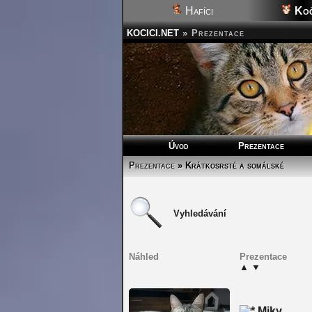
Hafíci
Koč
KOCICI.NET
»
Prezentace
Úvod
Prezentace
Prezentace
» Krátkosrsté a somálské
Vyhledávání
Náhled
Prezentace
▲
▼
Miky