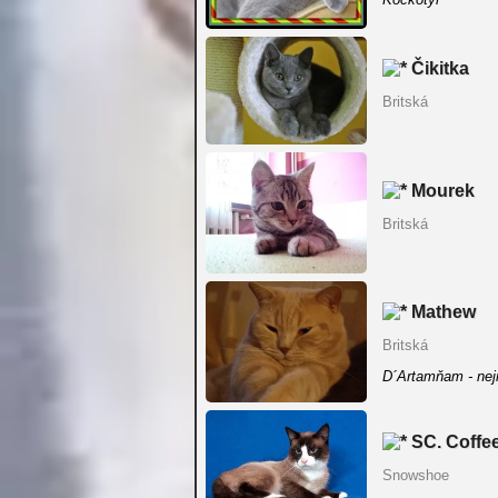
Čikitka
Britská
Mourek
Britská
Mathew
Britská
D´Artamňam - nej
SC. Coffe
Snowshoe