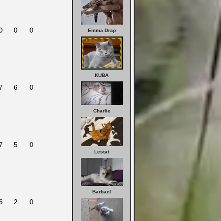
0
0
0
Emma Drap
KUBA
7
6
0
Charlie
7
5
0
Lestat
Barbael
6
2
0