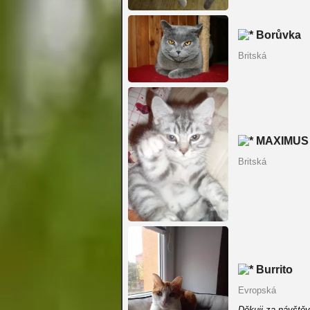
Borůvka
Britská
MAXIMUS 
Britská
Burrito
Evropská
Děkuji za návštěv