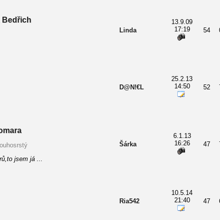
 Bedřich
13.9.09
17:19
Linda
54
25.2.13
14:50
D@N!€L
52
omara
6.1.13
16:26
Šárka
47
louhosrstý
ů,to jsem já ...
10.5.14
21:40
Ria542
47