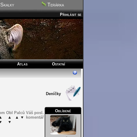
Skalky
Terárka
Přihlásit se
Atlas
Ostatní
Deníčky
Oblíbené
om
Obl
Palců
Váš posl.
▲
▲
▲
▼
komentář
▼
▼