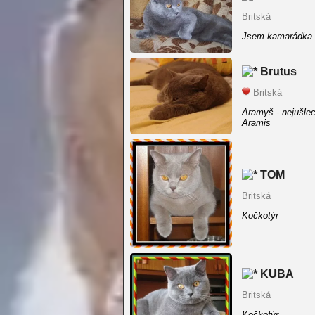
Britská
Jsem kamarádka 
Brutus
Britská
Aramyš - nejušlech
Aramis
TOM
Britská
Kočkotýr
KUBA
Britská
Kočkotýr