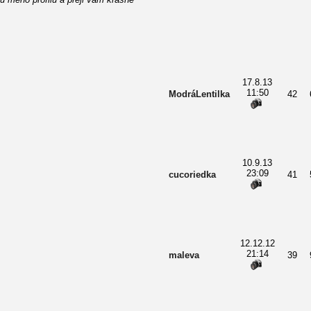
17.8.13
11:50
ModráLentilka
42
10.9.13
23:09
cucoriedka
41
12.12.12
21:14
maleva
39