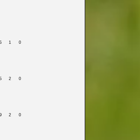
6
1
0
5
2
0
9
2
0