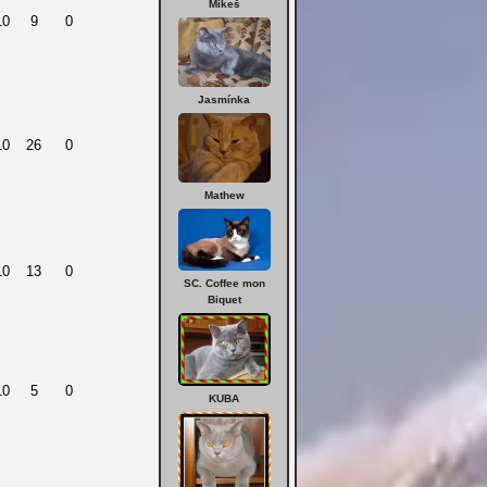
Mikeš
10
9
0
Jasmínka
10
26
0
Mathew
10
13
0
SC. Coffee mon
Biquet
10
5
0
KUBA