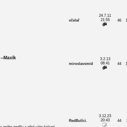
24.7.11
21:55
včelař
46
--Maxík
3.2.13
08:41
miroslavsmid
44
3.12.23
20:43
RedBulíci.
44
u mého profilu a přeji vám krásné