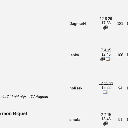
12.6.26
17:56
DagmarN
121
7.4.15
12:46
lenka
106
12.11.21
18:22
holisek
94
mladší kočkotýr - D´Artagnan
e mon Biquet
2.7.15
13:48
smula
91