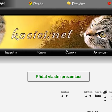
ičí
Ptáčci
Rybičky
Inzeráty
Fórum
Články
Aktuality
Autor
Aktualizace
K
▲
▼
▲
▼
foto
▲
▼