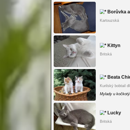
Borůvka a
Kartouzská
Kittyn
Britská
Beata Chi
Kurilský bobtail d
Mylady u kočkotýr
Lucky
Britská