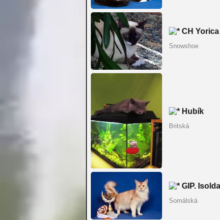
CH Yorica
Snowshoe
Hubík
Britská
GIP. Isold
Somálská