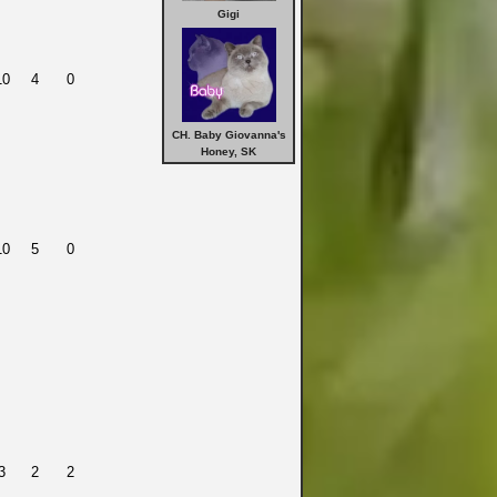
Gigi
10
4
0
CH. Baby Giovanna's
Honey, SK
10
5
0
3
2
2