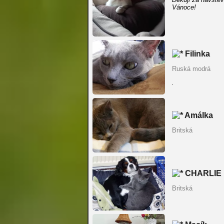
Vánoce!
Filinka
Ruská modrá
.
Amálka
Britská
CHARLIE
Britská