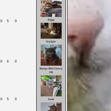
Siggy
10
5
0
Kryšpín
10
6
0
Mango Wild Cherry
PB
10
5
0
Toník