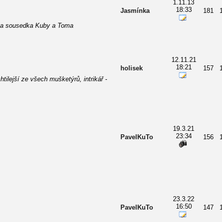
1.11.13
18:33
Jasmínka
181
a sousedka Kuby a Toma
12.11.21
18:21
holisek
157
tilejší ze všech mušketýrů, intrikář -
19.3.21
23:34
PavelKuTo
156
23.3.22
16:50
PavelKuTo
147