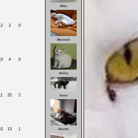
Míša
12
2
0
Warwick
10
4
0
Skříťa
11
25
2
Koco
10
13
1
Burrito