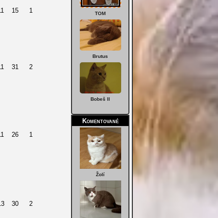
11
15
1
TOM
Brutus
11
31
2
Bobeš II
Komentované
11
26
1
Žolí
13
30
2