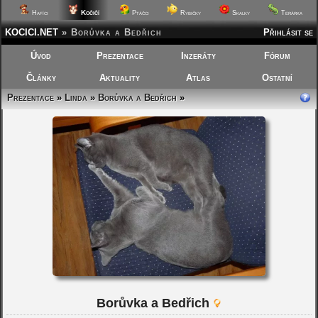
Kočičí
Hafíci
Ptáčci
Rybičky
Skalky
Terárka
KOCICI.NET
»
Borůvka a Bedřich
Přihlásit se
Úvod
Prezentace
Inzeráty
Fórum
Články
Aktuality
Atlas
Ostatní
Prezentace
»
Linda
»
Borůvka a Bedřich
»
Borůvka a Bedřich