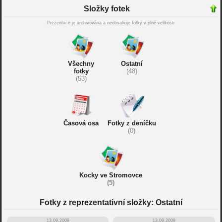
Složky fotek
Prezentace je archivována a neobsahuje fotky v plné velikosti
Všechny
Ostatní
fotky
(48)
(53)
Časová osa
Fotky z deníčku
(0)
Kocky ve Stromovce
(5)
Fotky z reprezentativní složky: Ostatní
13.09.2009
13.09.2009