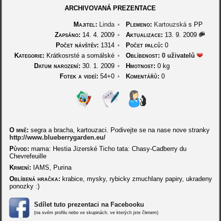
ARCHIVOVANÁ PREZENTACE
Majitel:
Linda
•
Plemeno:
Kartouzská
s PP
Zapsáno:
14. 4. 2009
•
Aktualizace:
13. 9. 2009
Počet návštěv:
1314
•
Počet palců:
0
Kategorie:
Krátkosrsté a somálské
•
Oblíbenost:
0 uživatelů
Datum narození:
30. 1. 2009
•
Hmotnost:
0 kg
Fotek a videí:
54+0
•
Komentářů:
0
O mně:
segra a bracha, kartouzaci. Podivejte se na nase nove stranky
http://www.blueberrygarden.eu/
Původ:
mama: Hestia Jizerské Ticho tata: Chasy-Cadberry du
Chevrefeuille
Krmení:
IAMS, Purina
Oblíbená hračka:
krabice, mysky, rybicky zmuchlany papiry, ukradeny
ponozky :)
Sdílet tuto prezentaci na Facebooku
(na svém profilu nebo ve skupinách, ve kterých jste členem)