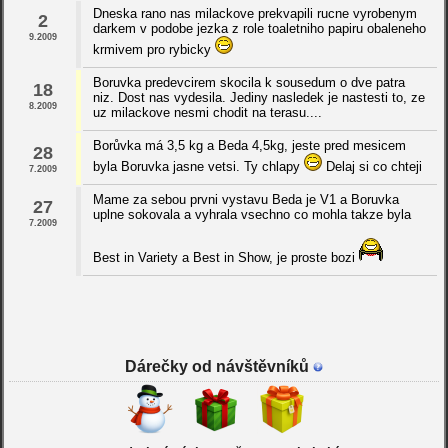
Dneska rano nas milackove prekvapili rucne vyrobenym
2
darkem v podobe jezka z role toaletniho papiru obaleneho
9.2009
krmivem pro rybicky
Boruvka predevcirem skocila k sousedum o dve patra
18
niz. Dost nas vydesila. Jediny nasledek je nastesti to, ze
8.2009
uz milackove nesmi chodit na terasu....
Borůvka má 3,5 kg a Beda 4,5kg, jeste pred mesicem
28
byla Boruvka jasne vetsi. Ty chlapy
Delaj si co chteji
7.2009
Mame za sebou prvni vystavu Beda je V1 a Boruvka
27
uplne sokovala a vyhrala vsechno co mohla takze byla
7.2009
Best in Variety a Best in Show, je proste bozi
Dárečky od návštěvníků