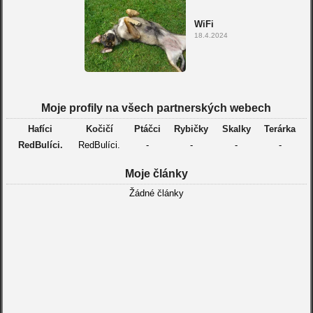
WiFi
18.4.2024
Moje profily na všech partnerských webech
Hafíci
Kočičí
Ptáčci
Rybičky
Skalky
Terárka
RedBulíci.
RedBulíci.
-
-
-
-
Moje články
Žádné články