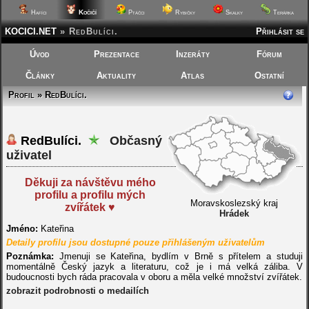
Kočičí
Hafíci
Ptáčci
Rybičky
Skalky
Terárka
KOCICI.NET
»
RedBulíci.
Přihlásit se
Úvod
Prezentace
Inzeráty
Fórum
Články
Aktuality
Atlas
Ostatní
Profil » RedBulíci.
RedBulíci.
Občasný
uživatel
Děkuji za návštěvu mého
profilu a profilu mých
Moravskoslezský kraj
zvířátek ♥
Hrádek
Jméno:
Kateřina
Detaily profilu jsou dostupné pouze přihlášeným uživatelům
Poznámka:
Jmenuji se Kateřina, bydlím v Brně s přítelem a studuji
momentálně Český jazyk a literaturu, což je i má velká záliba. V
budoucnosti bych ráda pracovala v oboru a měla velké množství zvířátek.
zobrazit podrobnosti o medailích