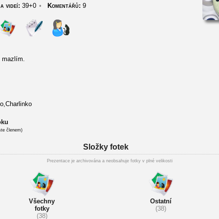
a videí:
39+0
•
Komentářů:
9
e mazlím.
no,Charlinko
oku
ste členem)
Složky fotek
Prezentace je archivována a neobsahuje fotky v plné velikosti
Všechny
Ostatní
fotky
(38)
(38)