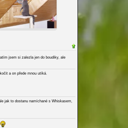
tím jsem si zalezla jen do boudiky, ale
kočit a on přede mnou utíká.
ale jak to dostanu namíchané s Whiskasem,