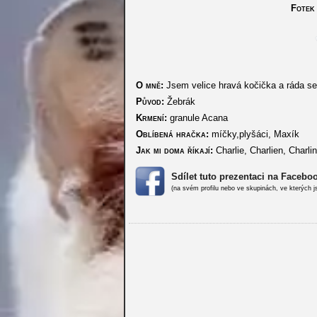
Fotek 
O mně:
Jsem velice hravá kočička a ráda s
Původ:
Žebrák
Krmení:
granule Acana
Oblíbená hračka:
míčky,plyšáci, Maxík
Jak mi doma říkají:
Charlie, Charlien, Charli
Sdílet tuto prezentaci na Facebo
(na svém profilu nebo ve skupinách, ve kterých j