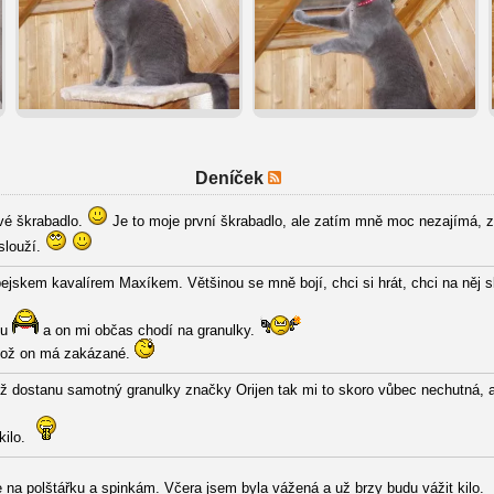
Deníček
ové škrabadlo.
Je to moje první škrabadlo, ale zatím mně moc nezajímá, za
slouží.
jskem kavalírem Maxíkem. Většinou se mně bojí, chci si hrát, chci na něj s
du
a on mi občas chodí na granulky.
což on má zakázané.
 dostanu samotný granulky značky Orijen tak mi to skoro vůbec nechutná, 
kilo.
e na polštářku a spinkám. Včera jsem byla vážená a už brzy budu vážit kilo.