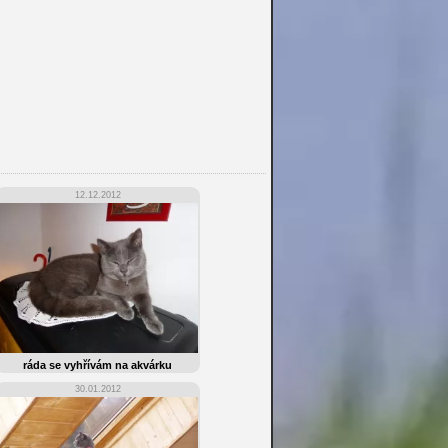
12.12.2012
ráda se vyhřívám na akvárku
30.01.2012