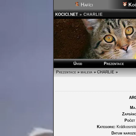
Hafíci
Koč
KOCICI.NET
»
CHARLIE
Úvod
Prezentace
Prezentace
»
maleva
»
CHARLIE
»
AR
Maj
Zapsáno
Počet 
Kategorie:
Krátkosrst
Datum narozen