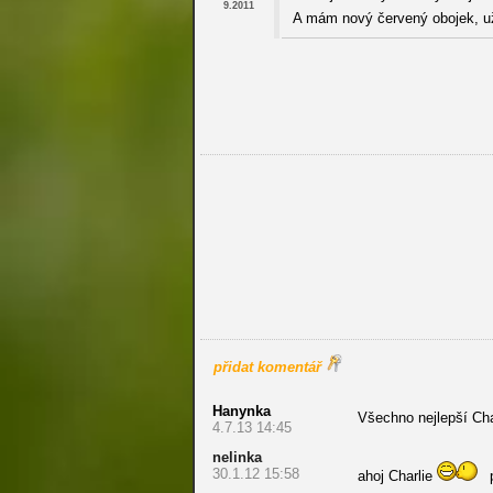
9.2011
A mám nový červený obojek, u
přidat komentář
Hanynka
Všechno nejlepší Ch
4.7.13 14:45
nelinka
30.1.12 15:58
ahoj Charlie
p