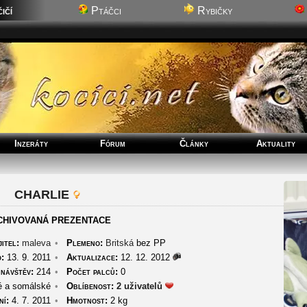
ičí
Ptáčci
Rybičky
Inzeráty
Fórum
Články
Aktuality
CHARLIE
CHIVOVANÁ PREZENTACE
itel:
maleva
•
Plemeno:
Britská
bez PP
:
13. 9. 2011
•
Aktualizace:
12. 12. 2012
návštěv:
214
•
Počet palců:
0
é a somálské
•
Oblíbenost:
2 uživatelů
í:
4. 7. 2011
•
Hmotnost:
2 kg