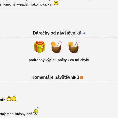
ž konečně vypadám jako holčička.
Dárečky od návštěvníků
podrobný výpis
•
počty
•
co mi chybí
Komentáře návštěvníků
arlie
rajeme ti krásny deň