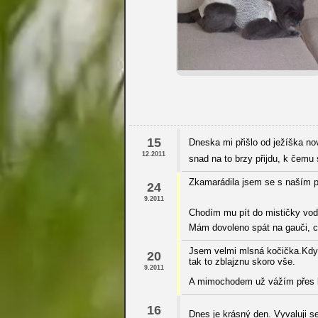
15
Dneska mi přišlo od ježíška n
12.2011
snad na to brzy přijdu, k čemu 
Zkamarádila jsem se s naším pe
24
9.2011
Chodím mu pít do mističky vo
Mám dovoleno spát na gauči, 
Jsem velmi mlsná kočička.Když
20
tak to zblajznu skoro vše.
9.2011
A mimochodem už vážím přes 
16
Dnes je krásný den. Vyvaluji s