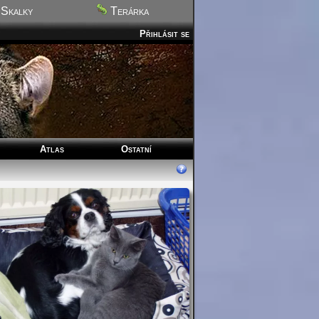
Skalky
Terárka
Přihlásit se
Atlas
Ostatní