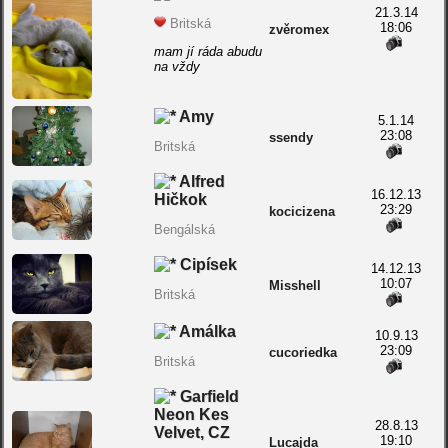
21.3.14
Britská
18:06
zvěromex
mam jí ráda abudu
na vždy
Amy
5.1.14
23:08
ssendy
Britská
Alfred
16.12.13
Hičkok
23:29
kocicizena
Bengálská
Cipísek
14.12.13
10:07
Misshell
Britská
Amálka
10.9.13
23:09
cucoriedka
Britská
Garfield
Neon Kes
28.8.13
Velvet, CZ
19:10
Lucajda