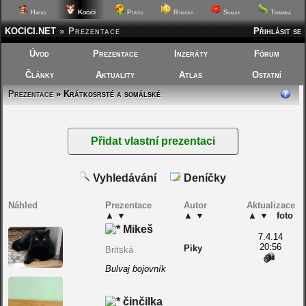
Kočičí
Hafíci
Ptáčci
Rybičky
Skalky
Terárka
KOCICI.NET
»
Prezentace
Přihlásit se
Úvod
Prezentace
Inzeráty
Fórum
Články
Aktuality
Atlas
Ostatní
Prezentace
» Krátkosrsté a somálské
Vyhledávání
Deníčky
Náhled
Prezentace
Autor
Aktualizace
▲
▼
▲
▼
▲
▼
foto
Mikeš
7.4.14
20:56
Piky
Britská
Bulvaj bojovník
činčilka