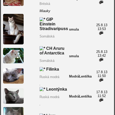
Britská
Miauky
GIP
Einstein
25.8.13
Stradivaripuss
13:53
smula
Somálská
CH Aruru
25.8.13
of Antarctica
13:42
smula
Somálská
Filinka
17.8.13
11:50
ModráLentilka
Ruská modrá
.
Leontýnka
17.8.13
11:52
ModráLentilka
Ruská modrá
.