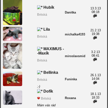
Hubík
13.3.13
08:18
Danitka
Britská
Lila
21.2.13
19:38
michalka4193
Britská
MAXIMUS -
3.2.13
-Maxík
08:41
miroslavsmid
Britská
Bellinka
26.1.13
14:04
Funinka
Britská
;-)
Dofík
18.1.13
18:33
Roxana
Britská
Mám vás rád