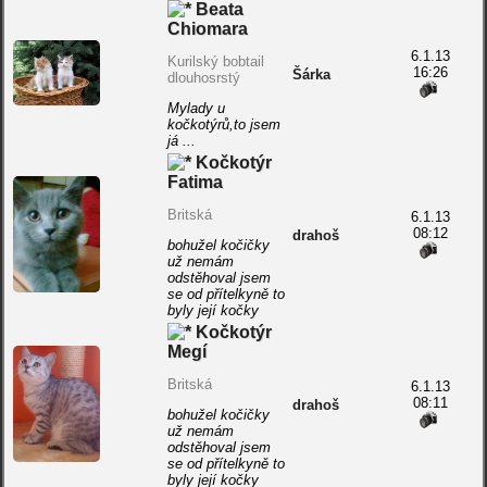
Beata
Chiomara
6.1.13
Kurilský bobtail
16:26
Šárka
dlouhosrstý
Mylady u
kočkotýrů,to jsem
já ...
Kočkotýr
Fatima
Britská
6.1.13
08:12
drahoš
bohužel kočičky
už nemám
odstěhoval jsem
se od přítelkyně to
byly její kočky
Kočkotýr
Megí
Britská
6.1.13
08:11
drahoš
bohužel kočičky
už nemám
odstěhoval jsem
se od přítelkyně to
byly její kočky