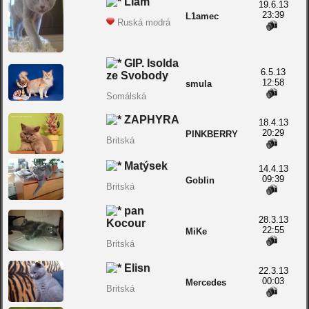
Liam
19.6.13
23:39
L1amec
Ruská modrá
GIP. Isolda
6.5.13
ze Svobody
12:58
smula
Somálská
ZAPHYRA
18.4.13
20:29
PINKBERRY
Britská
Matýsek
14.4.13
09:39
Goblin
Britská
pan
28.3.13
Kocour
22:55
MiKe
Britská
Elisn
22.3.13
00:03
Mercedes
Britská