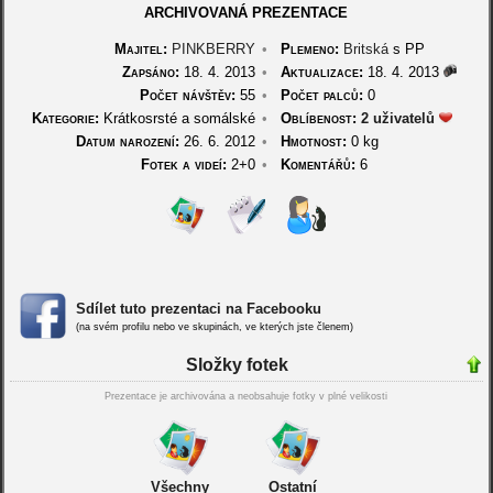
ARCHIVOVANÁ PREZENTACE
Majitel:
PINKBERRY
•
Plemeno:
Britská
s PP
Zapsáno:
18. 4. 2013
•
Aktualizace:
18. 4. 2013
Počet návštěv:
55
•
Počet palců:
0
Kategorie:
Krátkosrsté a somálské
•
Oblíbenost:
2 uživatelů
Datum narození:
26. 6. 2012
•
Hmotnost:
0 kg
Fotek a videí:
2+0
•
Komentářů:
6
Sdílet tuto prezentaci na Facebooku
(na svém profilu nebo ve skupinách, ve kterých jste členem)
Složky fotek
Prezentace je archivována a neobsahuje fotky v plné velikosti
Všechny
Ostatní