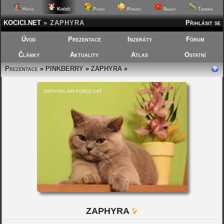
Kočičí
Hafíci
Ptáčci
Rybičky
Skalky
Terárka
KOCICI.NET
»
ZAPHYRA
Přihlásit se
Úvod
Prezentace
Inzeráty
Fórum
Články
Aktuality
Atlas
Ostatní
Prezentace
»
PINKBERRY
»
ZAPHYRA
»
ZAPHYRA