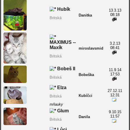
Hubík
13.3.13
08:18
Danitka
Britská
MAXIMUS --
3.2.13
Maxík
08:41
miroslavsmid
Britská
Bobeš II
11.9.14
17:53
Bobeška
Britská
Elza
27.12.11
12:31
Kubíčci
Britská
mňauky
Glum
9.10.15
11:57
Danila
Britská
Lůci