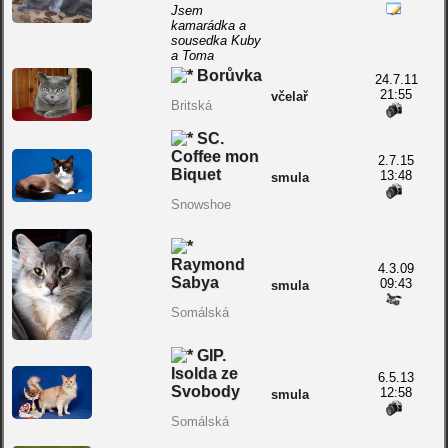
Jsem
kamarádka a
sousedka Kuby
a Toma
Borůvka
24.7.11
21:55
včelař
Britská
SC.
Coffee mon
2.7.15
Biquet
13:48
smula
Snowshoe
Raymond
4.3.09
Sabya
09:43
smula
Somálská
GIP.
Isolda ze
6.5.13
Svobody
12:58
smula
Somálská