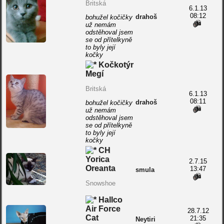
Britská
6.1.13
08:12
drahoš
bohužel kočičky
už nemám
odstěhoval jsem
se od přítelkyně
to byly její
kočky
Kočkotýr
Megí
Britská
6.1.13
08:11
drahoš
bohužel kočičky
už nemám
odstěhoval jsem
se od přítelkyně
to byly její
kočky
CH
Yorica
2.7.15
Oreanta
13:47
smula
Snowshoe
Hallco
Air Force
28.7.12
Cat
21:35
Neytiri