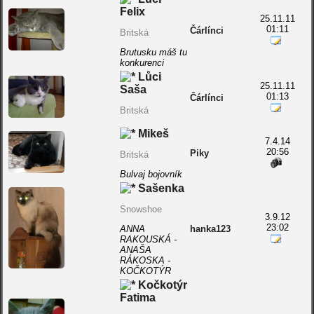
Felix
25.11.11
01:11
Čárlínci
Britská
Brutusku máš tu
konkurenci
Lůci
25.11.11
Saša
01:13
Čárlínci
Britská
Mikeš
7.4.14
20:56
Piky
Britská
Bulvaj bojovník
Sašenka
Snowshoe
3.9.12
23:02
ANNA
hanka123
RAKOUSKÁ -
ANAŠA
RÁKOSKA -
KOČKOTÝR
Kočkotýr
Fatima