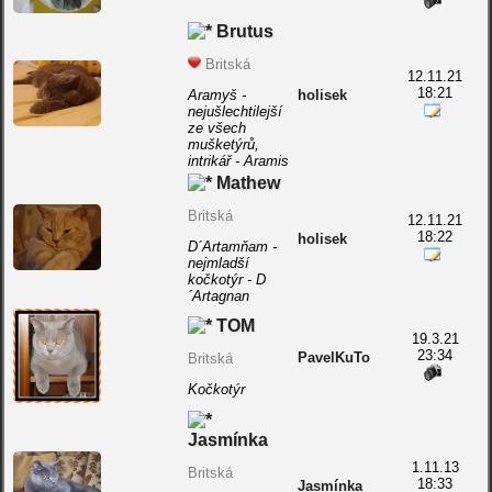
Brutus
Britská
12.11.21
18:21
Aramyš -
holisek
nejušlechtilejší
ze všech
mušketýrů,
intrikář - Aramis
Mathew
Britská
12.11.21
18:22
holisek
D´Artamňam -
nejmladší
kočkotýr - D
´Artagnan
TOM
19.3.21
23:34
PavelKuTo
Britská
Kočkotýr
Jasmínka
1.11.13
Britská
18:33
Jasmínka