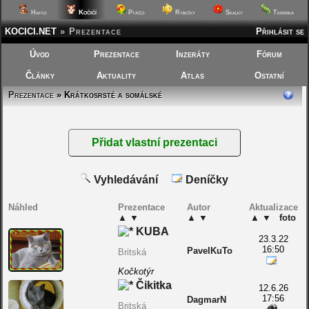
Kočičí
Hafíci
Ptáčci
Rybičky
Skalky
Terárka
KOCICI.NET
»
Prezentace
Přihlásit se
Úvod
Prezentace
Inzeráty
Fórum
Články
Aktuality
Atlas
Ostatní
Prezentace
» Krátkosrsté a somálské
Vyhledávání
Deníčky
Náhled
Prezentace
Autor
Aktualizace
▲
▼
▲
▼
▲
▼
foto
KUBA
23.3.22
16:50
PavelKuTo
Britská
Kočkotýr
Čikitka
12.6.26
17:56
DagmarN
Britská