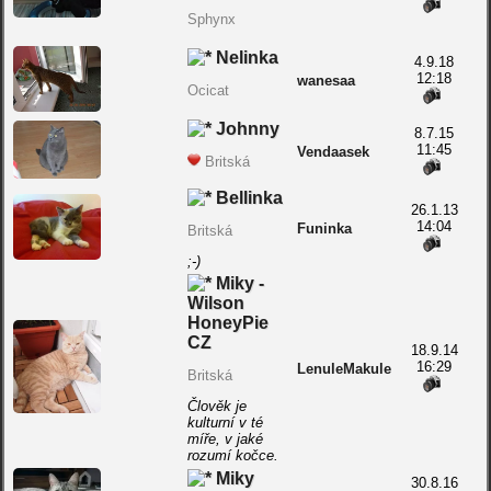
Sphynx
Nelinka
4.9.18
12:18
wanesaa
Ocicat
Johnny
8.7.15
11:45
Vendaasek
Britská
Bellinka
26.1.13
14:04
Funinka
Britská
;-)
Miky -
Wilson
HoneyPie
CZ
18.9.14
16:29
LenuleMakule
Britská
Člověk je
kulturní v té
míře, v jaké
rozumí kočce.
Miky
30.8.16