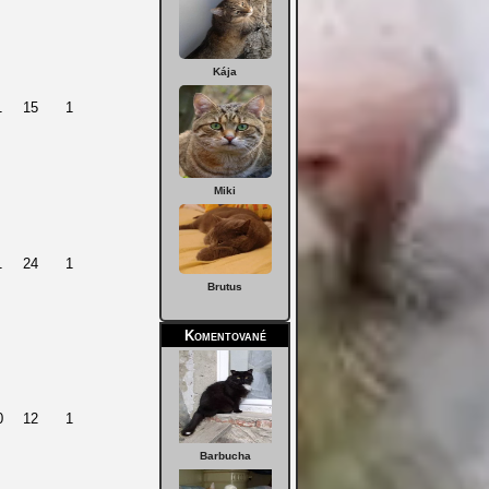
Kája
1
15
1
Miki
1
24
1
Brutus
Komentované
0
12
1
Barbucha