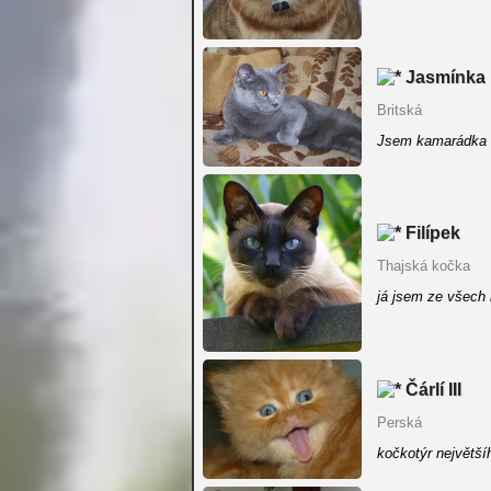
Jasmínka
Britská
Jsem kamarádka 
Filípek
Thajská kočka
já jsem ze všech
Čárlí III
Perská
kočkotýr největšíh