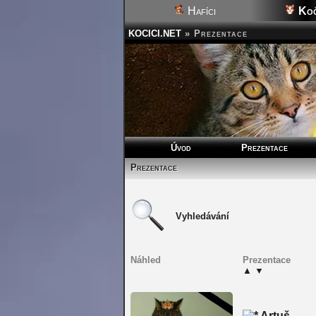
Hafíci
Koč
KOCICI.NET
»
Prezentace
Úvod
Prezentace
Prezentace
Vyhledávání
Náhled
Prezentace
▲
▼
Artuš