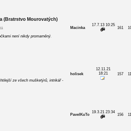
a (Bratrstvo Mourovatých)
17.7.13 10:25
Macinka
161
1
tá
očkami není nikdy promarněný.
12.11.21
18:21
holisek
157
1
tilejší ze všech mušketýrů, intrikář -
19.3.21 23:34
PavelKuTo
156
1