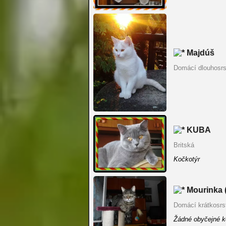
Majdúš
Domácí dlouhosrs
KUBA
Britská
Kočkotýr
Mourinka 
Domácí krátkosrs
Žádné obyčejné ko