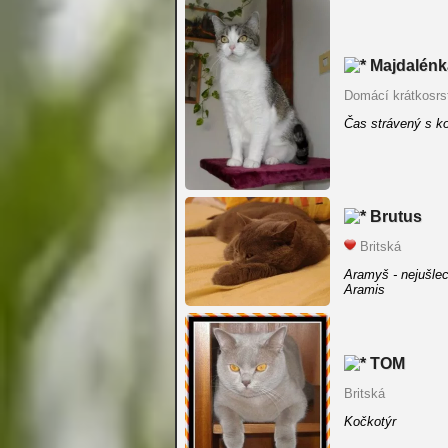
Majdalénk
Domácí krátkosrs
Čas strávený s k
Brutus
Britská
Aramyš - nejušlech
Aramis
TOM
Britská
Kočkotýr