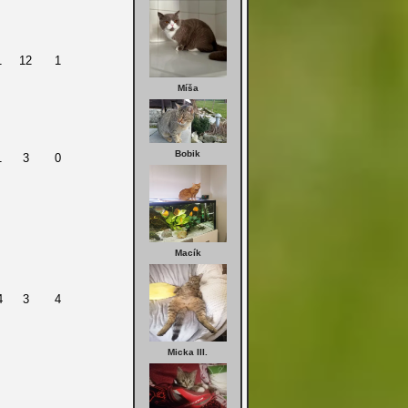
1
12
1
Míša
Bobik
1
3
0
Macík
4
3
4
Micka III.