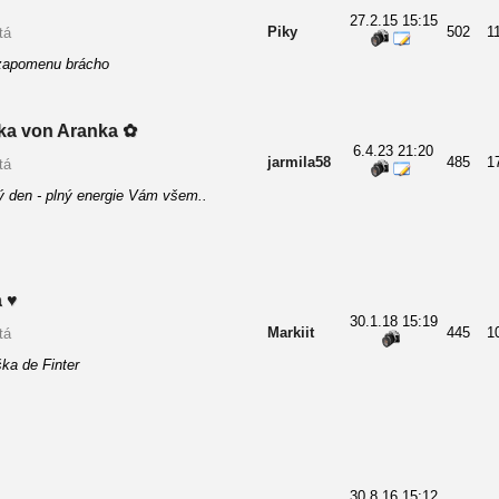
27.2.15 15:15
Piky
502
1
tá
ezapomenu brácho
a von Aranka ✿
6.4.23 21:20
jarmila58
485
1
tá
ý den - plný energie Vám všem..
 ♥
30.1.18 15:19
Markiit
445
1
tá
ka de Finter
30.8.16 15:12