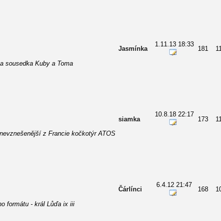
1.11.13 18:33
Jasmínka
181
1
a sousedka Kuby a Toma
10.8.18 22:17
siamka
173
1
 nevznešenější z Francie kočkotýr ATOS
6.4.12 21:47
Čárlínci
168
1
o formátu - král Lůďa ix iii