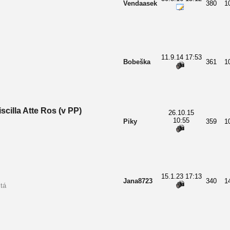
Vendaasek
380
1
11.9.14 17:53
Bobeška
361
1
scilla Atte Ros (v PP)
26.10.15
10:55
Piky
359
1
15.1.23 17:13
Jana8723
340
1
tá