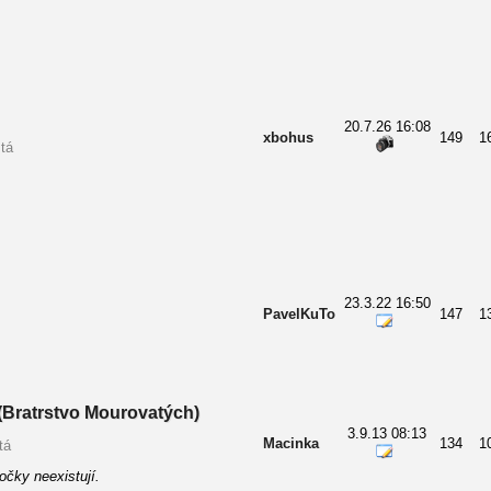
20.7.26 16:08
xbohus
149
1
tá
23.3.22 16:50
PavelKuTo
147
1
(Bratrstvo Mourovatých)
3.9.13 08:13
Macinka
134
1
tá
čky neexistují.