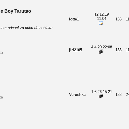
ue Boy Tarutao
12.12.19
11:04
lotte1
133
1
jsem odesel za duhu do nebicka
4.4.20 22:08
jiri2105
133
1
tá
1.6.26 15:21
Verushka
133
2
tá