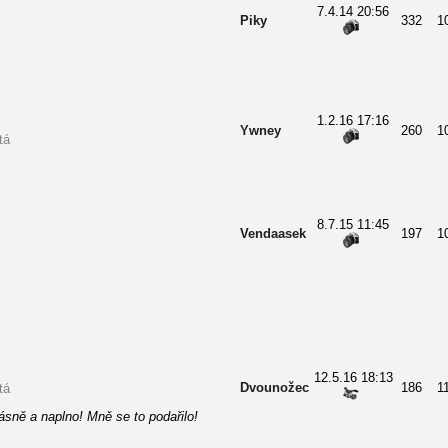
7.4.14 20:56
Piky
332
1
1.2.16 17:16
Ywney
260
1
tá
8.7.15 11:45
Vendaasek
197
1
12.5.16 18:13
Dvounožec
186
1
tá
rásně a naplno! Mně se to podařilo!