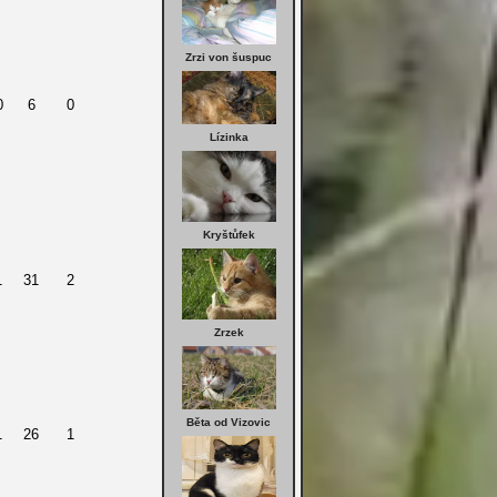
Zrzi von šuspuc
0
6
0
Lízinka
Kryštůfek
1
31
2
Zrzek
Běta od Vizovic
1
26
1