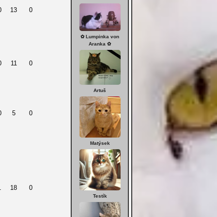
0
13
0
✿ Lumpinka von
Aranka ✿
0
11
0
Artuš
0
5
0
Matýsek
1
18
0
Testík