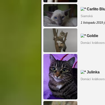
Carlito Bl
Siamská
1 listopadu 2019 
Goldie
Domácí krátkosrs
Julinka
Domácí krátkosrs