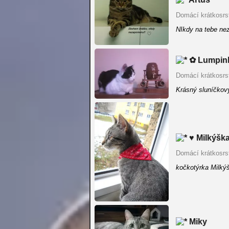
Domácí krátkosrs
NIkdy na tebe n
✿ Lumpink
Domácí krátkosrs
Krásný sluníčkov
♥ Milkýška
Domácí krátkosrs
kočkotýrka Milkýš
Miky