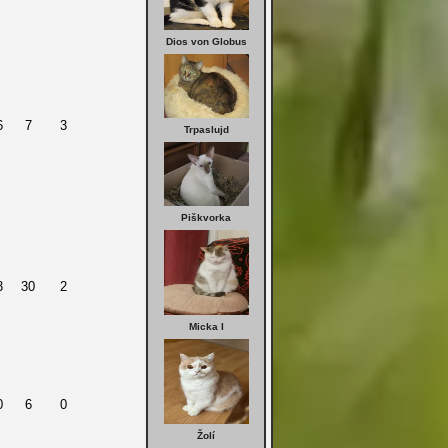
Dios von Globus
6
7
3
Trpaslujd
Piškvorka
3
30
2
Micka I
0
6
0
Žolí