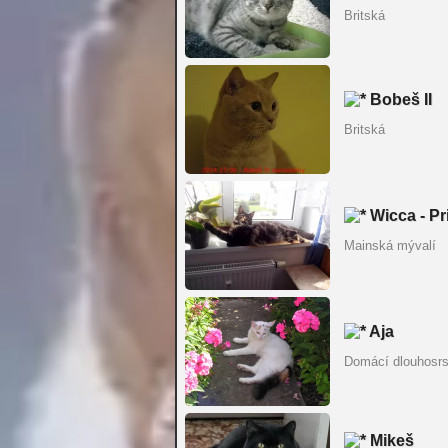
Britská
Bobeš II
Britská
Wicca - Pri
Mainská mývalí
Aja
Domácí dlouhosrs
Mikeš