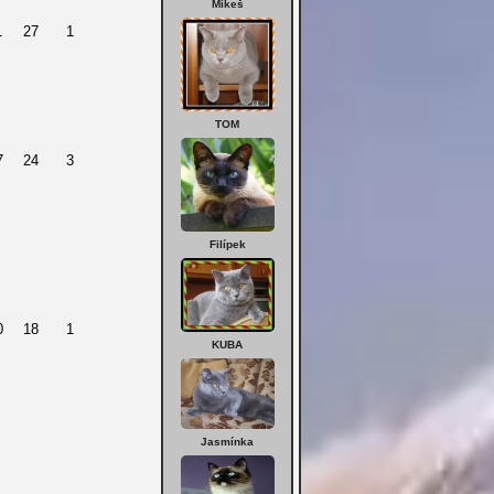
Mikeš
1
27
1
TOM
7
24
3
Filípek
0
18
1
KUBA
Jasmínka