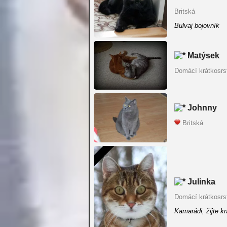
Britská
Bulvaj bojovník
Matýsek
Domácí krátkosrs
Johnny
Britská
Julinka
Domácí krátkosrs
Kamarádi, žijte k