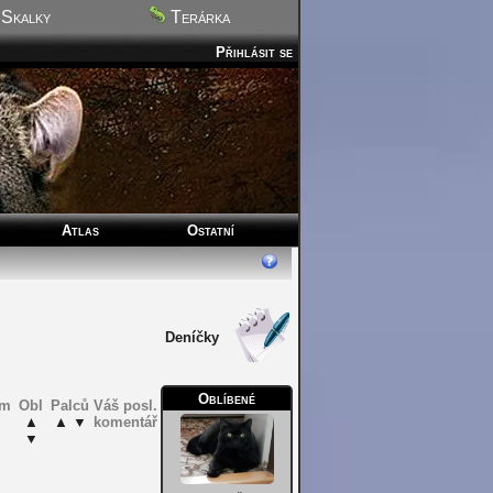
Skalky
Terárka
Přihlásit se
Atlas
Ostatní
Deníčky
Oblíbené
om
Obl
Palců
Váš posl.
▲
▲
▲
▼
komentář
▼
▼