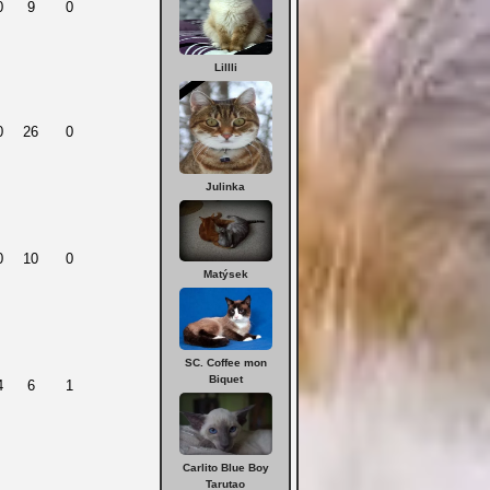
0
9
0
Lillli
0
26
0
Julinka
0
10
0
Matýsek
SC. Coffee mon
Biquet
4
6
1
Carlito Blue Boy
Tarutao