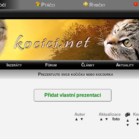
ičí
Ptáčci
Rybičky
Inzeráty
Fórum
Články
Aktuality
Prezentujte svoji kočičku nebo kocourka
Autor
Aktualizace
K
▲
▼
▲
▼
foto
▲
▼