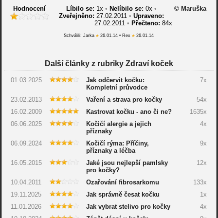
Hodnocení
Líbilo se:
1
x
•
Nelíbilo se:
0
x
•
© Maruška
Zveřejněno:
27.02.2011
•
Upraveno:
27.02.2011
•
Přečteno:
84x
Schválili: Jarka
26.01.14 • Rex
26.01.14
Další články z rubriky Zdraví koček
01.03.2025
Jak odčervit kočku:
7x
Kompletní průvodce
23.02.2013
Vaření a strava pro kočky
54x
16.02.2009
Kastrovat kočku - ano či ne?
1635x
06.06.2025
Kočičí alergie a jejich
4x
příznaky
06.09.2024
Kočičí rýma: Příčiny,
9x
příznaky a léčba
16.05.2015
Jaké jsou nejlepší pamlsky
12x
pro kočky?
10.04.2011
Ozařování fibrosarkomu
133x
19.11.2025
Jak správně česat kočku
1x
11.01.2026
Jak vybrat stelivo pro kočky
4x