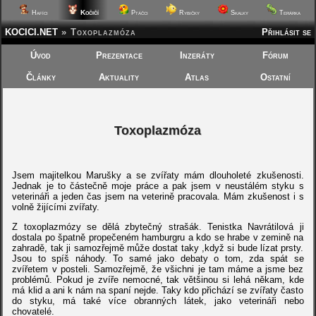
Kočičí
Hafíci
Ptáčci
Rybičky
Skalky
Terárka
KOCICI.NET
»
Toxoplazmóza
Přihlásit se
Úvod
Prezentace
Inzeráty
Fórum
Články
Aktuality
Atlas
Ostatní
Toxoplazmóza
Jsem majitelkou Marušky a se zvířaty mám dlouholeté zkušenosti.
Jednak je to částečně moje práce a pak jsem v neustálém styku s
veterináři a jeden čas jsem na veterině pracovala. Mám zkušenost i s
volně žijícími zvířaty.
Z toxoplazmózy se dělá zbytečný strašák. Tenistka Navrátilová ji
dostala po špatně propečeném hamburgru a kdo se hrabe v zemině na
zahradě, tak ji samozřejmě může dostat taky ,když si bude lízat prsty.
Jsou to spíš náhody. To samé jako debaty o tom, zda spát se
zvířetem v posteli. Samozřejmě, že všichni je tam máme a jsme bez
problémů. Pokud je zvíře nemocné, tak většinou si lehá někam, kde
má klid a ani k nám na spaní nejde. Taky kdo přichází se zvířaty často
do styku, má také více obranných látek, jako veterináři nebo
chovatelé.