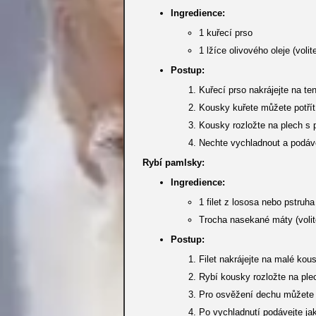
Ingredience:
1 kuřecí prso
1 lžíce olivového oleje (volit
Postup:
Kuřecí prso nakrájejte na t
Kousky kuřete můžete potřít 
Kousky rozložte na plech s 
Nechte vychladnout a podáv
Rybí pamlsky:
Ingredience:
1 filet z lososa nebo pstruha
Trocha nasekané máty (volit
Postup:
Filet nakrájejte na malé kou
Rybí kousky rozložte na ple
Pro osvěžení dechu můžete 
Po vychladnutí podávejte ja