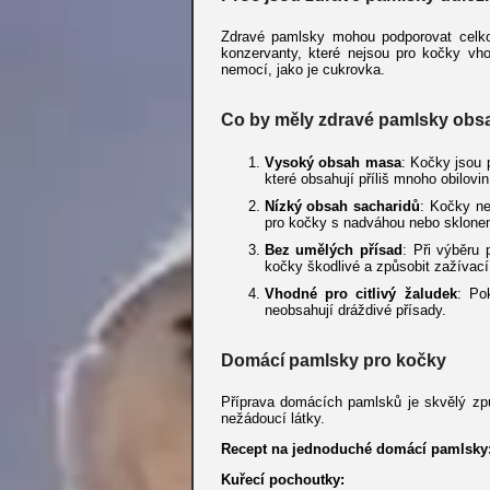
Zdravé pamlsky mohou podporovat celko
konzervanty, které nejsou pro kočky v
nemocí, jako je cukrovka.
Co by měly zdravé pamlsky obs
Vysoký obsah masa
: Kočky jsou 
které obsahují příliš mnoho obilovin
Nízký obsah sacharidů
: Kočky ne
pro kočky s nadváhou nebo sklone
Bez umělých přísad
: Při výběru
kočky škodlivé a způsobit zažívací
Vhodné pro citlivý žaludek
: Po
neobsahují dráždivé přísady.
Domácí pamlsky pro kočky
Příprava domácích pamlsků je skvělý způs
nežádoucí látky.
Recept na jednoduché domácí pamlsky
Kuřecí pochoutky: