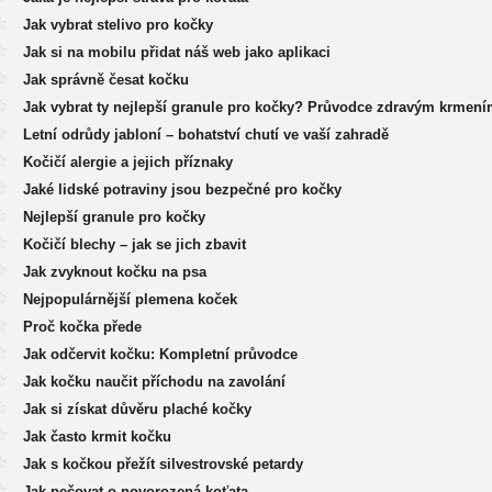
Jak vybrat stelivo pro kočky
Jak si na mobilu přidat náš web jako aplikaci
Jak správně česat kočku
Jak vybrat ty nejlepší granule pro kočky? Průvodce zdravým krmení
Letní odrůdy jabloní – bohatství chutí ve vaší zahradě
Kočičí alergie a jejich příznaky
Jaké lidské potraviny jsou bezpečné pro kočky
Nejlepší granule pro kočky
Kočičí blechy – jak se jich zbavit
Jak zvyknout kočku na psa
Nejpopulárnější plemena koček
Proč kočka přede
Jak odčervit kočku: Kompletní průvodce
Jak kočku naučit příchodu na zavolání
Jak si získat důvěru plaché kočky
Jak často krmit kočku
Jak s kočkou přežít silvestrovské petardy
Jak pečovat o novorozená koťata