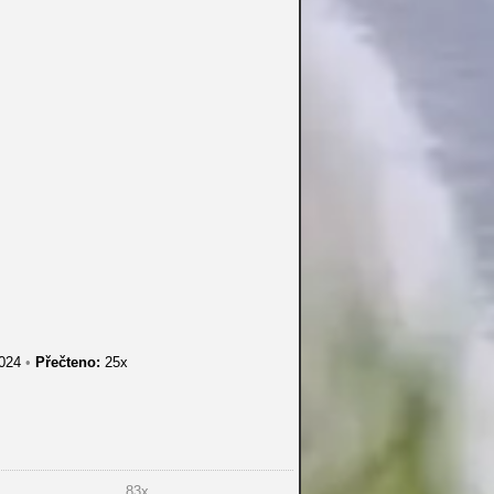
2024
•
Přečteno:
25x
83x