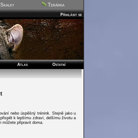
Skalky
Terárka
Přihlásit se
Atlas
Ostatní
t
vání nebo úspěšný trénink. Stejně jako u
přispět k lepšímu zdraví, delšímu životu a
h můžete připravit doma.