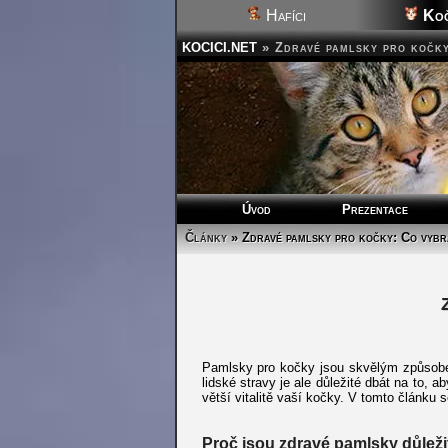
Hafíci
Koč
KOCICI.NET
»
Zdravé pamlsky pro kočky
Úvod
Prezentace
Články
» Zdravé pamlsky pro kočky: Co vybra
Pamlsky pro kočky jsou skvělým způsobem
lidské stravy je ale důležité dbát na to,
větší vitalitě vaší kočky. V tomto článku
Proč jsou zdravé pamlsky důleži