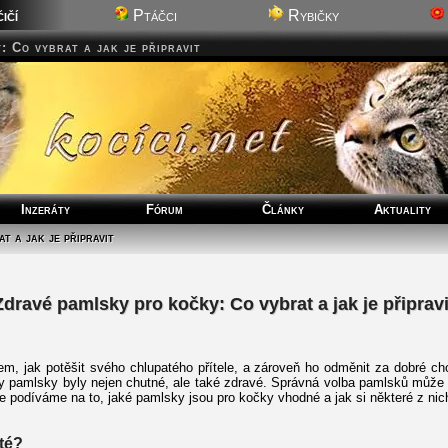
ičí
Ptáčci
Rybičky
: Co vybrat a jak je připravit
Inzeráty
Fórum
Články
Aktuality
t a jak je připravit
Zdravé pamlsky pro kočky: Co vybrat a jak je připravi
, jak potěšit svého chlupatého přítele, a zároveň ho odměnit za dobré cho
 aby pamlsky byly nejen chutné, ale také zdravé. Správná volba pamlsků může 
 se podíváme na to, jaké pamlsky jsou pro kočky vhodné a jak si některé z nic
té?