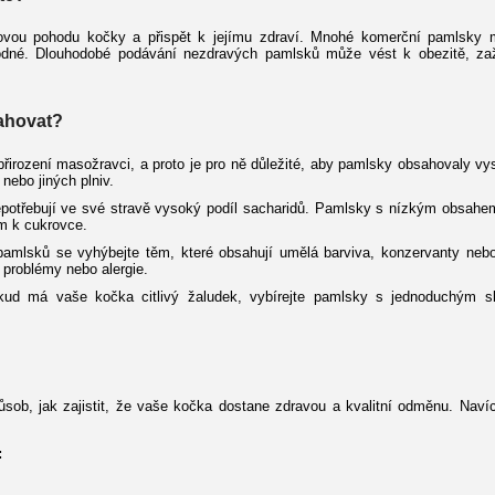
vou pohodu kočky a přispět k jejímu zdraví. Mnohé komerční pamlsky 
hodné. Dlouhodobé podávání nezdravých pamlsků může vést k obezitě, zaž
ahovat?
přirození masožravci, a proto je pro ně důležité, aby pamlsky obsahovaly 
 nebo jiných plniv.
potřebují ve své stravě vysoký podíl sacharidů. Pamlsky s nízkým obsahem
m k cukrovce.
 pamlsků se vyhýbejte těm, které obsahují umělá barviva, konzervanty nebo
 problémy nebo alergie.
kud má vaše kočka citlivý žaludek, vybírejte pamlsky s jednoduchým sl
ob, jak zajistit, že vaše kočka dostane zdravou a kvalitní odměnu. Navíc
: