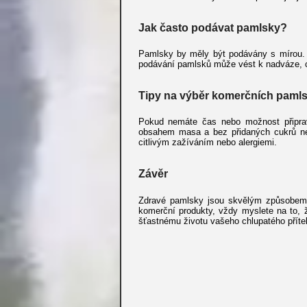
Jak často podávat pamlsky?
Pamlsky by měly být podávány s mírou. S
podávání pamlsků může vést k nadváze, co
Tipy na výběr komerčních paml
Pokud nemáte čas nebo možnost připrav
obsahem masa a bez přidaných cukrů neb
citlivým zažíváním nebo alergiemi.
Závěr
Zdravé pamlsky jsou skvělým způsobem, j
komerční produkty, vždy myslete na to, 
šťastnému životu vašeho chlupatého přítel