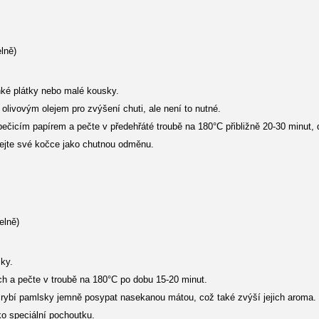
elně)
enké plátky nebo malé kousky.
olivovým olejem pro zvýšení chuti, ale není to nutné.
pečicím papírem a pečte v předehřáté troubě na 180°C přibližně 20-30 minut,
ejte své kočce jako chutnou odměnu.
elně)
sky.
ch a pečte v troubě na 180°C po dobu 15-20 minut.
rybí pamlsky jemně posypat nasekanou mátou, což také zvýší jejich aroma.
ko speciální pochoutku.