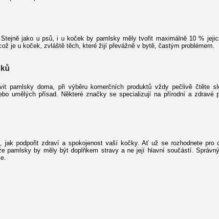
tejně jako u psů, i u koček by pamlsky měly tvořit maximálně 10 % jejich 
ž je u koček, zvláště těch, které žijí převážně v bytě, častým problémem.
sků
it pamlsky doma, při výběru komerčních produktů vždy pečlivě čtěte sl
o umělých přísad. Některé značky se specializují na přírodní a zdravé p
ak podpořit zdraví a spokojenost vaší kočky. Ať už se rozhodnete pro d
že pamlsky by měly být doplňkem stravy a ne její hlavní součástí. Sprá
e.