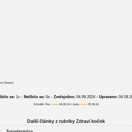
ste členem)
íbilo se:
1
x
•
Nelíbilo se:
0
x
•
Zveřejněno:
04.09.2024
•
Upraveno:
04.09.
Schválili: Rex
04.09.24 • Jarka
05.09.24
Další články z rubriky Zdraví koček
Toxoplazmóza