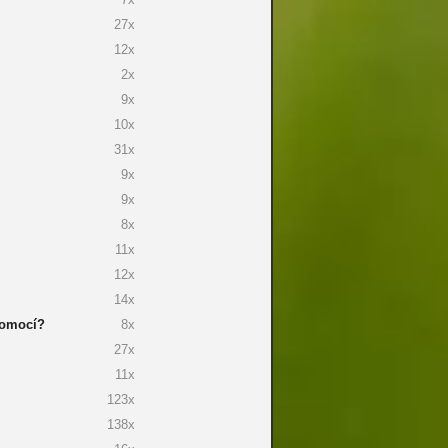
27x
12x
2x
9x
10x
31x
9x
9x
8x
11x
12x
14x
pomocí?
8x
27x
11x
123x
138x