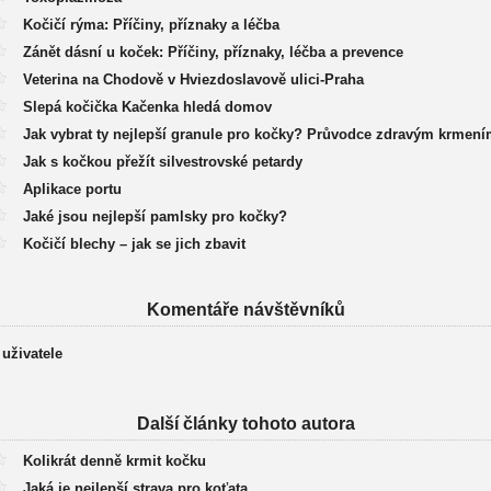
Kočičí rýma: Příčiny, příznaky a léčba
Zánět dásní u koček: Příčiny, příznaky, léčba a prevence
Veterina na Chodově v Hviezdoslavově ulici-Praha
Slepá kočička Kačenka hledá domov
Jak vybrat ty nejlepší granule pro kočky? Průvodce zdravým krmení
Jak s kočkou přežít silvestrovské petardy
Aplikace portu
Jaké jsou nejlepší pamlsky pro kočky?
Kočičí blechy – jak se jich zbavit
Komentáře návštěvníků
 uživatele
Další články tohoto autora
Kolikrát denně krmit kočku
Jaká je nejlepší strava pro koťata