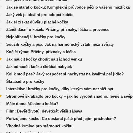
Jak se starat o kočku: Komplexní průvodce péčí o vašeho mazlíčka
Jaký věk je ideální pro adopci kotěte
Jak si získat důvěru plaché kočky
Zánět dásní u koček: Příčiny, příznaky, léčba a prevence
Nejoblíbenější hračky pro kočky
Soužití kočky a psa: Jak na harmonický vztah mezi zvířaty
Kočičí rýma: Příčiny, příznaky a léčba
Jak naučit kočky chodit na záchod venku
Jak odnaučit kočku škrábat nábytek
Kolik stojí pes? Jaký rozpočet si nachystat na kvalitní psí jídlo?
Škrabadlo pro kočky
Interaktivní hračky pro kočky, díky kterým vám nezničí byt
Stromové škrabadlo pro kočky – jak ho vyrobit snadno, levně a své
Máte doma šťastnou kočku?
Film: Devět životů, devětkrát větší zábava
Pořizujeme kočku: Co obstarat ještě před jejím příchodem?
Vhodné krmivo pro stárnoucí kočku