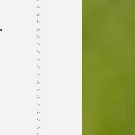
4x
2x
1x
m
2x
7x
4x
3x
2x
3x
2x
2x
7x
7x
9x
7x
5x
8x
7x