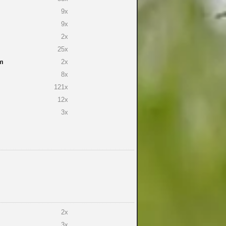
9x
9x
2x
25x
m
2x
8x
121x
12x
3x
2x
3x