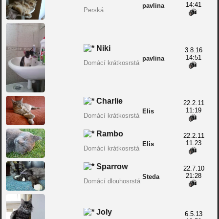
14:41
pavlina
Perská
Niki
3.8.16
14:51
pavlina
Domácí krátkosrstá
Charlie
22.2.11
11:19
Elis
Domácí krátkosrstá
Rambo
22.2.11
11:23
Elis
Domácí krátkosrstá
Sparrow
22.7.10
21:28
Steda
Domácí dlouhosrstá
Joly
6.5.13