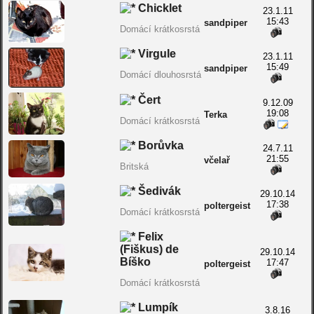
Chicklet
23.1.11
15:43
sandpiper
Domácí krátkosrstá
Virgule
23.1.11
15:49
sandpiper
Domácí dlouhosrstá
Čert
9.12.09
19:08
Terka
Domácí krátkosrstá
Borůvka
24.7.11
21:55
včelař
Britská
Šedivák
29.10.14
17:38
poltergeist
Domácí krátkosrstá
Felix
(Fiškus) de
29.10.14
Bíško
17:47
poltergeist
Domácí krátkosrstá
Lumpík
3.8.16