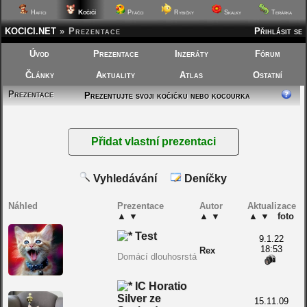
Kočičí
Hafíci
Ptáčci
Rybičky
Skalky
Terárka
KOCICI.NET
»
Prezentace
Přihlásit se
Úvod
Prezentace
Inzeráty
Fórum
Články
Aktuality
Atlas
Ostatní
Prezentace
Prezentujte svoji kočičku nebo kocourka
Vyhledávání
Deníčky
Náhled
Prezentace
Autor
Aktualizace
▲
▼
▲
▼
▲
▼
foto
Test
9.1.22
18:53
Rex
Domácí dlouhosrstá
IC Horatio
Silver ze
15.11.09