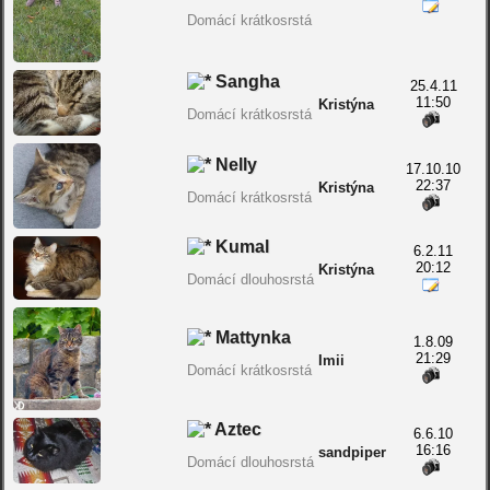
Domácí krátkosrstá
Sangha
25.4.11
11:50
Kristýna
Domácí krátkosrstá
Nelly
17.10.10
22:37
Kristýna
Domácí krátkosrstá
Kumal
6.2.11
20:12
Kristýna
Domácí dlouhosrstá
Mattynka
1.8.09
21:29
Imii
Domácí krátkosrstá
Aztec
6.6.10
16:16
sandpiper
Domácí dlouhosrstá