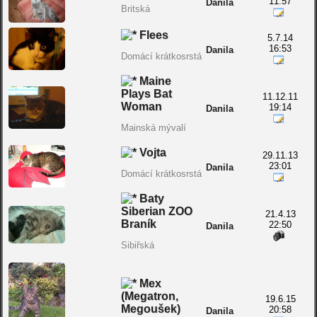
11:57
Danila
Britská
Flees
5.7.14
16:53
Danila
Domácí krátkosrstá
Maine
Plays Bat
11.12.11
Woman
19:14
Danila
Mainská mývalí
Vojta
29.11.13
23:01
Danila
Domácí krátkosrstá
Baty
Siberian ZOO
21.4.13
Braník
22:50
Danila
Sibiřská
Mex
(Megatron,
19.6.15
Megoušek)
20:58
Danila