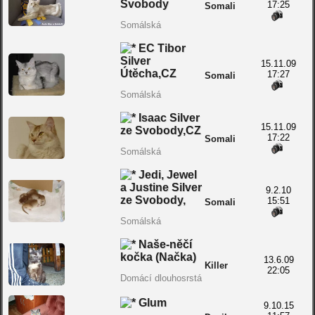
Svobody
17:25
Somali
Somálská
EC Tibor
Silver
15.11.09
Útěcha,CZ
17:27
Somali
Somálská
Isaac Silver
15.11.09
ze Svobody,CZ
17:22
Somali
Somálská
Jedi, Jewel
a Justine Silver
9.2.10
ze Svobody,
15:51
Somali
Somálská
Naše-něčí
kočka (Načka)
13.6.09
Killer
22:05
Domácí dlouhosrstá
Glum
9.10.15