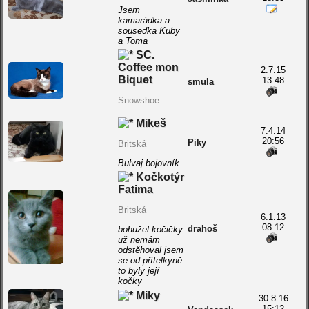
Jsem
kamarádka a
sousedka Kuby
a Toma
SC.
Coffee mon
2.7.15
Biquet
13:48
smula
Snowshoe
Mikeš
7.4.14
20:56
Piky
Britská
Bulvaj bojovník
Kočkotýr
Fatima
Britská
6.1.13
08:12
drahoš
bohužel kočičky
už nemám
odstěhoval jsem
se od přítelkyně
to byly její
kočky
Miky
30.8.16
15:12