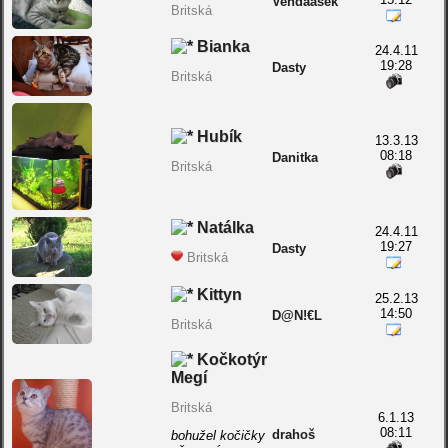
Vendaasek
Britská
Bianka
24.4.11
19:28
Dasty
Britská
Hubík
13.3.13
08:18
Danitka
Britská
Natálka
24.4.11
19:27
Dasty
Britská
Kittyn
25.2.13
14:50
D@N!€L
Britská
Kočkotýr
Megí
Britská
6.1.13
08:11
drahoš
bohužel kočičky