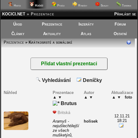
Kočičí
Hafíci
Ptáčci
Rybičky
Skalky
Terárka
KOCICI.NET
»
Prezentace
Přihlásit se
Úvod
Prezentace
Inzeráty
Fórum
Články
Aktuality
Atlas
Ostatní
Prezentace
» Krátkosrsté a somálské
Vyhledávání
Deníčky
Náhled
Prezentace
Autor
Aktualizace
▲
▼
▲
▼
▲
▼
foto
Brutus
Britská
12.11.21
18:21
Aramyš -
holisek
nejušlechtilejší
ze všech
mušketýrů,