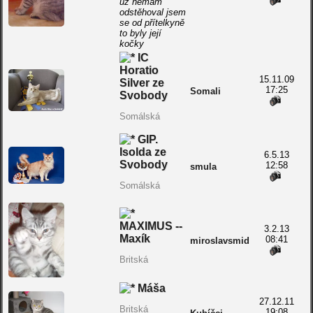
už nemám
odstěhoval jsem
se od přítelkyně
to byly její
kočky
IC
Horatio
15.11.09
Silver ze
17:25
Somali
Svobody
Somálská
GIP.
Isolda ze
6.5.13
Svobody
12:58
smula
Somálská
MAXIMUS --
3.2.13
Maxík
08:41
miroslavsmid
Britská
Máša
27.12.11
Britská
19:08