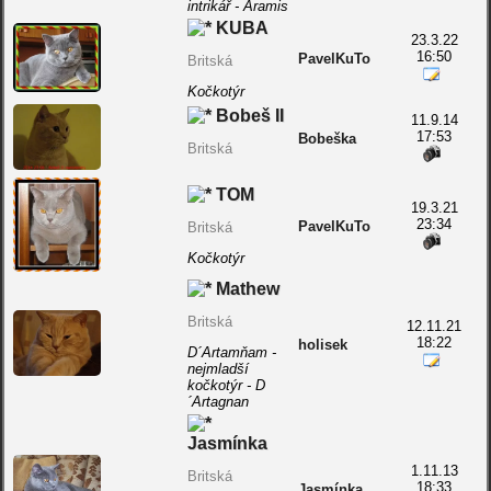
intrikář - Aramis
KUBA
23.3.22
16:50
PavelKuTo
Britská
Kočkotýr
Bobeš II
11.9.14
17:53
Bobeška
Britská
TOM
19.3.21
23:34
PavelKuTo
Britská
Kočkotýr
Mathew
Britská
12.11.21
18:22
holisek
D´Artamňam -
nejmladší
kočkotýr - D
´Artagnan
Jasmínka
1.11.13
Britská
18:33
Jasmínka