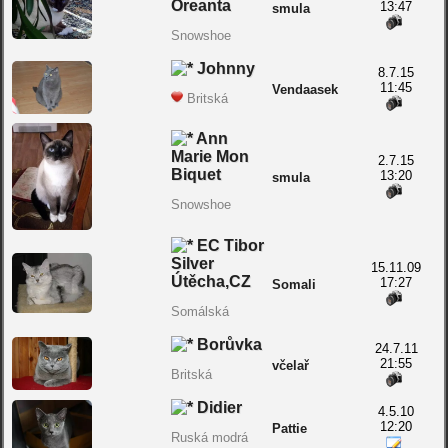
Oreanta
13:47
smula
Snowshoe
Johnny
8.7.15
11:45
Vendaasek
Britská
Ann
Marie Mon
2.7.15
Biquet
13:20
smula
Snowshoe
EC Tibor
Silver
15.11.09
Útěcha,CZ
17:27
Somali
Somálská
Borůvka
24.7.11
21:55
včelař
Britská
Didier
4.5.10
12:20
Pattie
Ruská modrá