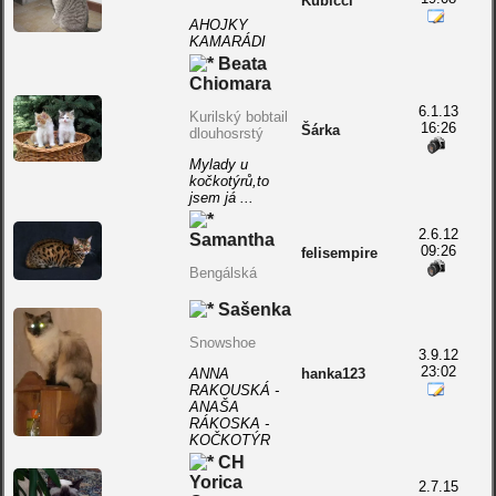
Kubíčci
AHOJKY
KAMARÁDI
Beata
Chiomara
6.1.13
Kurilský bobtail
16:26
Šárka
dlouhosrstý
Mylady u
kočkotýrů,to
jsem já ...
2.6.12
Samantha
09:26
felisempire
Bengálská
Sašenka
Snowshoe
3.9.12
23:02
ANNA
hanka123
RAKOUSKÁ -
ANAŠA
RÁKOSKA -
KOČKOTÝR
CH
Yorica
2.7.15