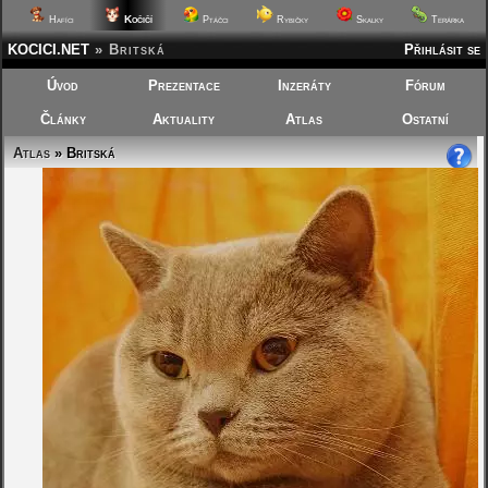
Kočičí
Hafíci
Ptáčci
Rybičky
Skalky
Terárka
KOCICI.NET
»
Britská
Přihlásit se
Úvod
Prezentace
Inzeráty
Fórum
Články
Aktuality
Atlas
Ostatní
Atlas
» Britská