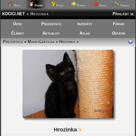
Kočičí
Hafíci
Ptáčci
Rybičky
Skalky
Terárka
KOCICI.NET
»
Hrozinka
Přihlásit se
Úvod
Prezentace
Inzeráty
Fórum
Články
Aktuality
Atlas
Ostatní
Prezentace
»
ModráLentilka
»
Hrozinka
»
Hrozinka