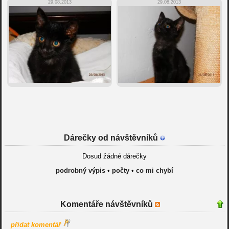
29.08.2013
29.08.2013
Dárečky od návštěvníků
Dosud žádné dárečky
podrobný výpis
•
počty
•
co mi chybí
Komentáře návštěvníků
přidat komentář