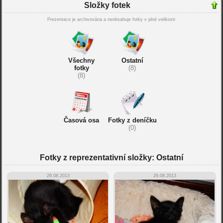
Složky fotek
Prezentace je archivována a neobsahuje fotky v plné velikosti
Všechny
Ostatní
fotky
(8)
(8)
Časová osa
Fotky z deníčku
(0)
Fotky z reprezentativní složky: Ostatní
29.08.2013
29.08.2013