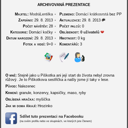
ARCHIVOVANÁ PREZENTACE
Majitel:
ModráLentilka
•
Plemeno:
Domácí krátkosrstá
bez PP
Zapsáno:
29. 8. 2013
•
Aktualizace:
29. 8. 2013
Počet návštěv:
28
•
Počet palců:
0
Kategorie:
Domácí kočky
•
Oblíbenost:
0 uživatelů
Datum narození:
29. 8. 2013
•
Hmotnost:
0 kg
Fotek a videí:
9+0
•
Komentářů:
3
O mně:
Stejně jako u Piškotka ani její start do života nebyl zrovna
růžový. Je to Piškotkova sestřička a našly jsme jí taky v lese.
Původ:
Nalezenec
Krmení:
granule, konzervy, kapsičky, maso, ryby
Oblíbená hračka:
myšička
Jak mi doma říkají:
Hrozinko
Sdílet tuto prezentaci na Facebooku
(na svém profilu nebo ve skupinách, ve kterých jste členem)