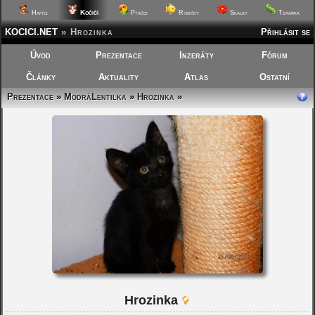
Kočičí
Hafíci
Ptáčci
Rybičky
Skalky
Terárka
KOCICI.NET
»
Hrozinka
Přihlásit se
Úvod
Prezentace
Inzeráty
Fórum
Články
Aktuality
Atlas
Ostatní
Prezentace
»
ModráLentilka
»
Hrozinka
»
Hrozinka