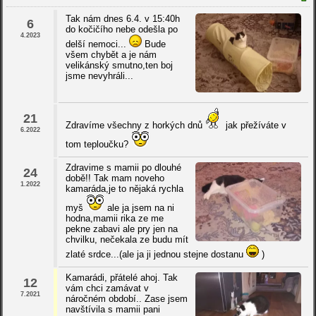
Tak nám dnes 6.4. v 15:40h
6
do kočičího nebe odešla po
4.2023
delší nemoci...
Bude
všem chybět a je nám
velikánský smutno,ten boj
jsme nevyhráli...
21
Zdravíme všechny z horkých dnů
jak přežíváte v
6.2022
tom teploučku?
Zdravime s mamii po dlouhé
24
době!! Tak mam noveho
1.2022
kamaráda,je to nějaká rychla
myš
ale ja jsem na ni
hodna,mamii rika ze me
pekne zabavi ale pry jen na
chvilku, nečekala ze budu mít
zlaté srdce...(ale ja ji jednou stejne dostanu
)
Kamarádi, přátelé ahoj. Tak
12
vám chci zamávat v
7.2021
náročném období.. Zase jsem
navštívila s mamii pani