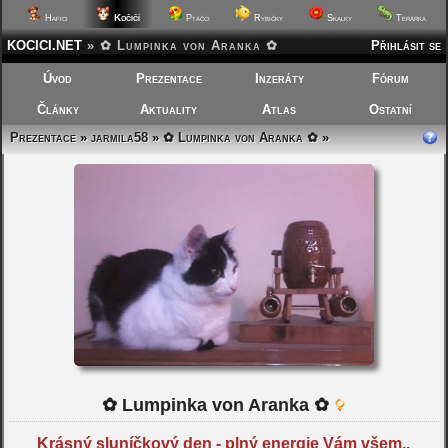
Kočičí
Hafíci
Ptáčci
Rybičky
Skalky
Terárka
KOCICI.NET
»
✿ Lumpinka von Aranka ✿
Přihlásit se
Úvod
Prezentace
Inzeráty
Fórum
Články
Aktuality
Atlas
Ostatní
Prezentace
»
jarmila58
»
✿ Lumpinka von Aranka ✿
»
✿ Lumpinka von Aranka ✿
Krásný sluníčkový den - plný energie Vám všem..