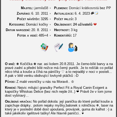
Majitel:
jarmila58
•
Plemeno:
Domácí krátkosrstá
bez PP
Zapsáno:
6. 10. 2011
•
Aktualizace:
6. 4. 2023
Počet návštěv:
3295
•
Počet palců:
3
Kategorie:
Domácí kočky
•
Oblíbenost:
24 uživatelů
Datum narození:
20. 8. 2011
•
Hmotnost:
3 kg
Fotek a videí:
485+4
•
Komentářů:
17
O mně:
❀ Kočička ❀ nar. asi kolem 20.8.2011. Je černo-bílé barvy a na
pravé zadní a přední bílé nožce má černý puntík. Je to rošťák co pořád
něco trhá a kouše a číhá na páníčky ♡ a to nejraději v noci v posteli...
A pak v létě venku obdivující lovkyně ptáčků :-D
Původ:
Z malé vesničky u nás na Moravě.. ♔
Krmení:
Nejvic milujicí granulky Perfect Fit a Royal Canin Exigent a
kapsičky Whiskas Delice (bez nich nejde žít..) ❤ Právě že v tom jsme
dost vybíravý...
Oblíbená hračka:
No pořád dokola: její panička do které pořád kouše a
zapichuje drápky.. potom nejaky myšky,balonek s rolničkou ❄, laser na
který je v poslední době dost upoutaná, provázek, guma do kalhot :-) a
také jakékoliv igelitové tašky! Ale hlavně paníčci.. ♥