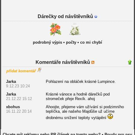
Dárečky od návštěvníků
podrobný výpis
•
počty
•
co mi chybí
Komentáře návštěvníků
přidat komentář
Jarka
Pohlazení na obláček krásné Lumpince.
9.12.23 10:24
Jarka
Krásné vánoce a hodně dárečků pod
21.12.22 15:12
stromeček přeje Rexík. ahoj
xbohus
Ahoojte, přejeme vám užívání si podzimního
16.11.22 20:14
teplíčka, ale našeho Majdůše už učíme
drobnému snížení teploty vytápění
Chcete mít reklamu nebo PR článek na tomto webu?
•
Boudy pro psy