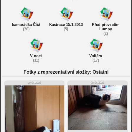
kamarádka Číčí
Kastrace 15.1.2013
Před převzetím
(36)
(5)
Lumpy
(2)
V noci
Voliéra
(11)
(17)
Fotky z reprezentativní složky: Ostatní
05.04.2023
05.04.2023