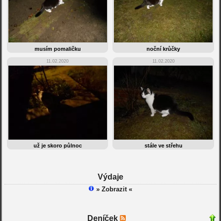
musím pomaličku
noční krůčky
11.02.2020
11.02.2020
už je skoro půlnoc
stále ve střehu
Výdaje
» Zobrazit «
Deníček