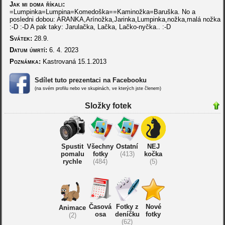
Jak mi doma říkali:
=Lumpinka=Lumpina=Komedoška==Kaminožka=Baruška. No a
posledni dobou: ARANKA,Arínožka,Jarinka,Lumpinka,nožka,malá nožka
:-D :-D A pak taky: Jarulačka, Lačka, Lačko-nyčka.. :-D
Svátek:
28.9.
Datum úmrtí:
6. 4. 2023
Poznámka:
Kastrovaná 15.1.2013
Sdílet tuto prezentaci na Facebooku
(na svém profilu nebo ve skupinách, ve kterých jste členem)
Složky fotek
Spustit
Všechny
Ostatní
NEJ
pomalu
fotky
(413)
kočka
rychle
(484)
(5)
Časová
Fotky z
Nové
Animace
osa
deníčku
fotky
(2)
(62)