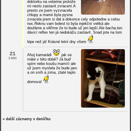
doktorku na veterine protože
mi neslo zastavit zvracení.A
presto ze jsem vyzvracela
chlupy a mamii byla pysna
zvracela jsem si dal a dokonce cely odpoledne a celou
noc.Reknu vam bolest to byla injekční veliká ale
doufáme a věříme že to bude už jen lepší.Ale bacha,ten
dávicí reflex ten já nedokážu zastavit. Snad jste na tom
lépe než já! Krásné letní dny všem
21
Ahoj kamarádi
jak se
3.2021
máte v této době? Já buď
spím nebo koušu mamííí ale
už jsem myslela že bude jaro
a on sníh a zima, zlaté teplo
domova!
» další záznamy v deníčku