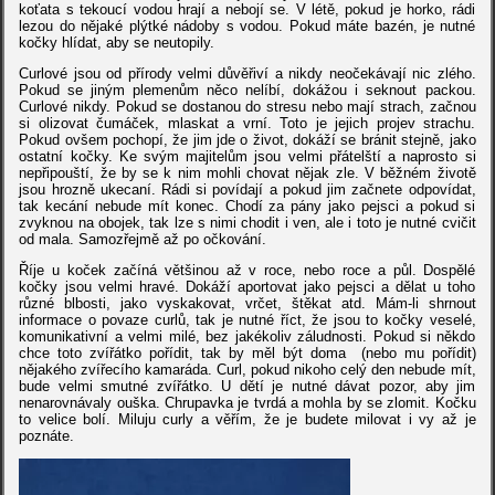
koťata s tekoucí vodou hrají a nebojí se. V létě, pokud je horko, rádi
lezou do nějaké plýtké nádoby s vodou. Pokud máte bazén, je nutné
kočky hlídat, aby se neutopily.
Curlové jsou od přírody velmi důvěřiví a nikdy neočekávají nic zlého.
Pokud se jiným plemenům něco nelíbí, dokážou i seknout packou.
Curlové nikdy. Pokud se dostanou do stresu nebo mají strach, začnou
si olizovat čumáček, mlaskat a vrní. Toto je jejich projev strachu.
Pokud ovšem pochopí, že jim jde o život, dokáží se bránit stejně, jako
ostatní kočky. Ke svým majitelům jsou velmi přátelští a naprosto si
nepřipouští, že by se k nim mohli chovat nějak zle. V běžném životě
jsou hrozně ukecaní. Rádi si povídají a pokud jim začnete odpovídat,
tak kecání nebude mít konec. Chodí za pány jako pejsci a pokud si
zvyknou na obojek, tak lze s nimi chodit i ven, ale i toto je nutné cvičit
od mala. Samozřejmě až po očkování.
Říje u koček začíná většinou až v roce, nebo roce a půl. Dospělé
kočky jsou velmi hravé. Dokáží aportovat jako pejsci a dělat u toho
různé blbosti, jako vyskakovat, vrčet, štěkat atd. Mám-li shrnout
informace o povaze curlů, tak je nutné říct, že jsou to kočky veselé,
komunikativní a velmi milé, bez jakékoliv záludnosti. Pokud si někdo
chce toto zvířátko pořídit, tak by měl být doma (nebo mu pořídit)
nějakého zvířecího kamaráda. Curl, pokud nikoho celý den nebude mít,
bude velmi smutné zvířátko. U dětí je nutné dávat pozor, aby jim
nenarovnávaly ouška. Chrupavka je tvrdá a mohla by se zlomit. Kočku
to velice bolí. Miluju curly a věřím, že je budete milovat i vy až je
poznáte.