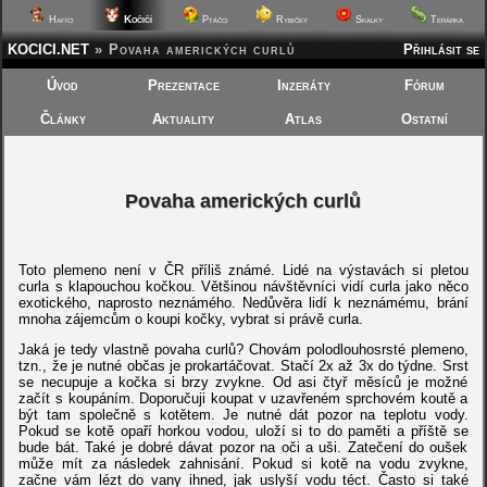
Kočičí
Hafíci
Ptáčci
Rybičky
Skalky
Terárka
KOCICI.NET
»
Povaha amerických curlů
Přihlásit se
Úvod
Prezentace
Inzeráty
Fórum
Články
Aktuality
Atlas
Ostatní
Povaha amerických curlů
Toto plemeno není v ČR příliš známé. Lidé na výstavách si pletou
curla s klapouchou kočkou. Většinou návštěvníci vidí curla jako něco
exotického, naprosto neznámého. Nedůvěra lidí k neznámému, brání
mnoha zájemcům o koupi kočky, vybrat si právě curla.
Jaká je tedy vlastně povaha curlů? Chovám polodlouhosrsté plemeno,
tzn., že je nutné občas je prokartáčovat. Stačí 2x až 3x do týdne. Srst
se necupuje a kočka si brzy zvykne. Od asi čtyř měsíců je možné
začít s koupáním. Doporučuji koupat v uzavřeném sprchovém koutě a
být tam společně s kotětem. Je nutné dát pozor na teplotu vody.
Pokud se kotě opaří horkou vodou, uloží si to do paměti a příště se
bude bát. Také je dobré dávat pozor na oči a uši. Zatečení do oušek
může mít za následek zahnisání. Pokud si kotě na vodu zvykne,
začne vám lézt do vany ihned, jak uslyší vodu téct. Často si také