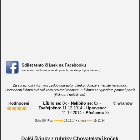
Sdílet tento článek na Facebooku
(na svém profilu nebo ve skupinách, ve kterých jste členem)
Za správnost informací zodpovídá autor článku, dotazy směřujte na autora.
Hodnocení článku hvězdičkami provádí redakce. K článku se vyjádřete pomocí palců
(líbilo se / nelíbilo se).
Hodnocení
Líbilo se:
0
x
•
Nelíbilo se:
0
x
•
© wranow
Zveřejněno:
11.12.2014
•
Upraveno:
11.12.2014
•
Přečteno:
3x
Schválili: Rex
17.12.14 • smula
19.12.14
Další články z rubriky Chovatelství koček