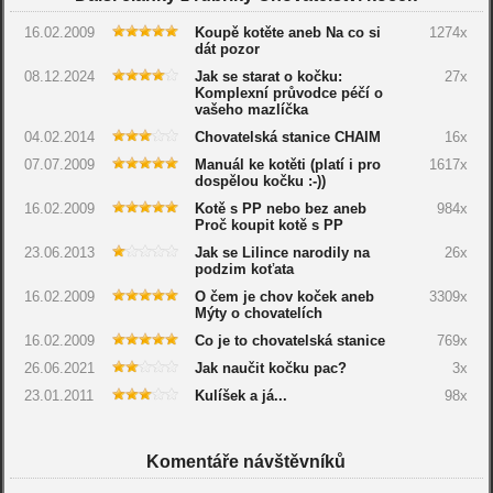
16.02.2009
Koupě kotěte aneb Na co si
1274x
dát pozor
08.12.2024
Jak se starat o kočku:
27x
Komplexní průvodce péčí o
vašeho mazlíčka
04.02.2014
Chovatelská stanice CHAIM
16x
07.07.2009
Manuál ke kotěti (platí i pro
1617x
dospělou kočku :-))
16.02.2009
Kotě s PP nebo bez aneb
984x
Proč koupit kotě s PP
23.06.2013
Jak se Lilince narodily na
26x
podzim koťata
16.02.2009
O čem je chov koček aneb
3309x
Mýty o chovatelích
16.02.2009
Co je to chovatelská stanice
769x
26.06.2021
Jak naučit kočku pac?
3x
23.01.2011
Kulíšek a já...
98x
Komentáře návštěvníků