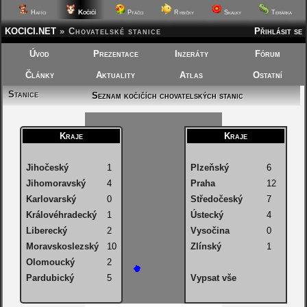
Kočičí
Hafíci
Ptáčci
Rybičky
Skalky
Terárka
KOCICI.NET
»
Chovatelské stanice
Přihlásit se
Úvod
Prezentace
Inzeráty
Fórum
Články
Aktuality
Atlas
Ostatní
Stanice
Seznam kočičích chovatelských stanic
Kraje
Kraje
Jihočeský
1
Plzeňský
6
Jihomoravský
4
Praha
12
Karlovarský
0
Středočeský
7
Královéhradecký
1
Ústecký
4
Liberecký
2
Vysočina
0
Moravskoslezský
10
Zlínský
1
Olomoucký
2
Pardubický
5
Vypsat vše