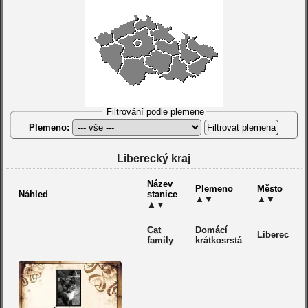
Filtrování podle plemene
Plemeno:
Liberecký kraj
Název
Plemeno
Město
Náhled
stanice
▲
▼
▲
▼
▲
▼
Cat
Domácí
Liberec
family
krátkosrstá