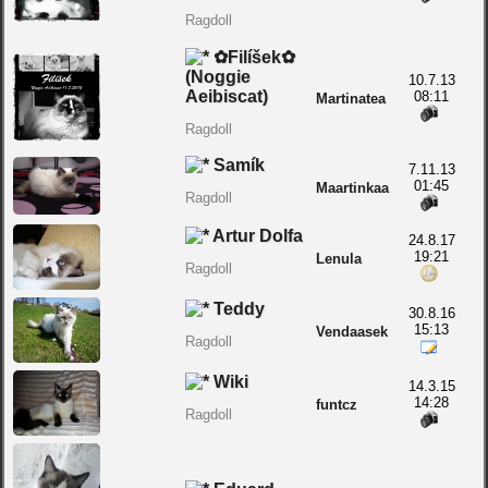
Ragdoll
✿Filíšek✿
(Noggie
10.7.13
Aeibiscat)
08:11
Martinatea
Ragdoll
Samík
7.11.13
01:45
Maartinkaa
Ragdoll
Artur Dolfa
24.8.17
19:21
Lenula
Ragdoll
Teddy
30.8.16
15:13
Vendaasek
Ragdoll
Wiki
14.3.15
14:28
funtcz
Ragdoll