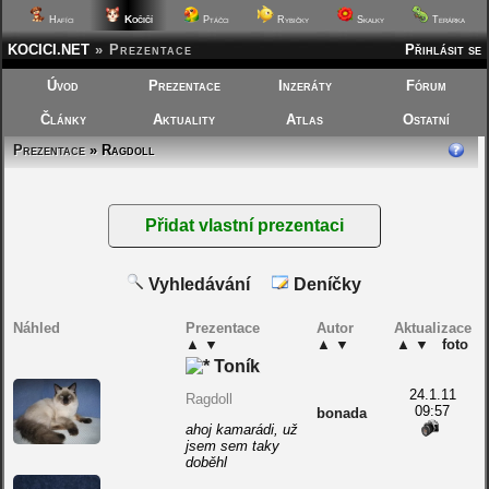
Kočičí
Hafíci
Ptáčci
Rybičky
Skalky
Terárka
KOCICI.NET
»
Prezentace
Přihlásit se
Úvod
Prezentace
Inzeráty
Fórum
Články
Aktuality
Atlas
Ostatní
Prezentace
» Ragdoll
Vyhledávání
Deníčky
Náhled
Prezentace
Autor
Aktualizace
▲
▼
▲
▼
▲
▼
foto
Toník
24.1.11
Ragdoll
09:57
bonada
ahoj kamarádi, už
jsem sem taky
doběhl