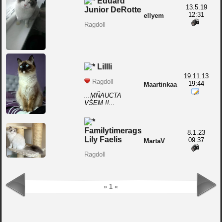
Eduard
13.5.19
Junior DeRotte
12:31
ellyem
Ragdoll
Lillli
19.11.13
Ragdoll
19:44
Maartinkaa
...MŇAUCTA
VŠEM !!...
Familytimerags
8.1.23
Lily Faelis
09:37
MartaV
Ragdoll
» 1 «