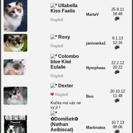
Ullabella
25.8.11
Kiss Faelis
18:48
MartaV
Ragdoll
Roxy
9.1.13
12:16
janivanka1
Ragdoll
Colombo
blue Kiwi
22.2.12
Eulalie
20:22
Nympheas
Ragdoll
Dexter
20.10.12
Ragdoll
11:48
Boo
Kočka má vás né
vy jí !
✿Domíšek✿
10.7.13
(Nathan
08:06
Martinatea
Aeibiscat)