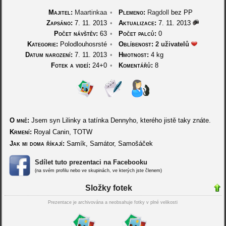
Majitel:
Maartinkaa
•
Plemeno:
Ragdoll
bez PP
Zapsáno:
7. 11. 2013
•
Aktualizace:
7. 11. 2013
Počet návštěv:
63
•
Počet palců:
0
Kategorie:
Polodlouhosrsté
•
Oblíbenost:
2 uživatelů
Datum narození:
7. 11. 2013
•
Hmotnost:
4 kg
Fotek a videí:
24+0
•
Komentářů:
8
O mně:
Jsem syn Lilinky a tatínka Dennyho, kterého jistě taky znáte.
Krmení:
Royal Canin, TOTW
Jak mi doma říkají:
Samík, Samátor, Samošáček
Sdílet tuto prezentaci na Facebooku
(na svém profilu nebo ve skupinách, ve kterých jste členem)
Složky fotek
Prezentace je archivována a neobsahuje fotky v plné velikosti