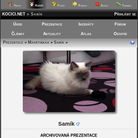
Kočičí
Hafíci
Ptáčci
Rybičky
Skalky
Terárka
KOCICI.NET
»
Samík
Přihlásit se
Úvod
Prezentace
Inzeráty
Fórum
Články
Aktuality
Atlas
Ostatní
Prezentace
»
Maartinkaa
»
Samík
»
Samík
ARCHIVOVANÁ PREZENTACE