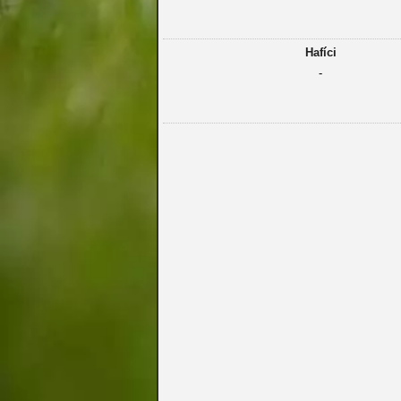
Hafíci
-