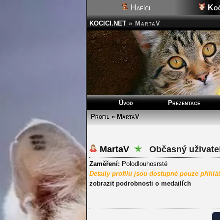
Hafíci
Koč
KOCICI.NET
»
MartaV
Úvod
Prezentace
Profil » MartaV
MartaV
Občasný uživate
Zaměření:
Polodlouhosrsté
Detaily profilu jsou dostupné pouze přihl
zobrazit podrobnosti o medailích