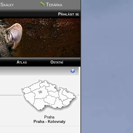
Skalky
Terárka
Přihlásit se
Atlas
Ostatní
Praha
Praha - Kolovraty