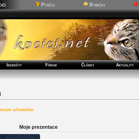
ičí
Ptáčci
Rybičky
Inzeráty
Fórum
Články
Aktuality
l
ášeným uživatelům
Moje prezentace