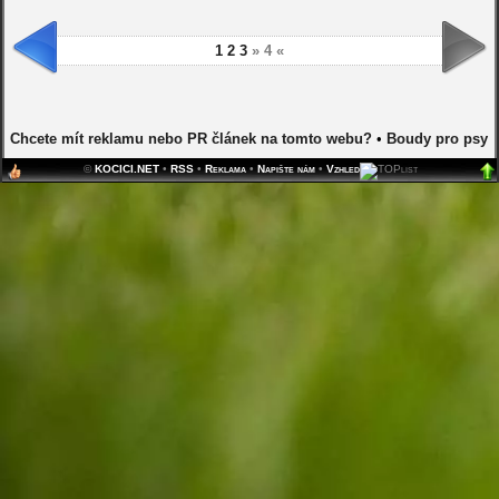
1
2
3
» 4 «
Chcete mít reklamu nebo PR článek na tomto webu?
•
Boudy pro psy
©
KOCICI.NET
•
RSS
•
Reklama
•
Napište nám
•
Vzhled