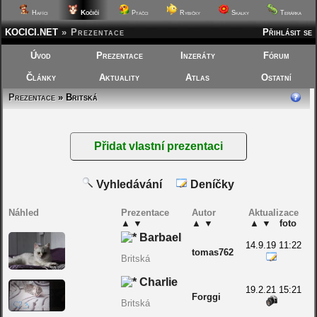
Kočičí
Hafíci
Ptáčci
Rybičky
Skalky
Terárka
KOCICI.NET
»
Prezentace
Přihlásit se
Úvod
Prezentace
Inzeráty
Fórum
Články
Aktuality
Atlas
Ostatní
Prezentace
» Britská
Vyhledávání
Deníčky
Náhled
Prezentace
Autor
Aktualizace
▲
▼
▲
▼
▲
▼
foto
Barbael
14.9.19 11:22
tomas762
Britská
Charlie
19.2.21 15:21
Forggi
Britská