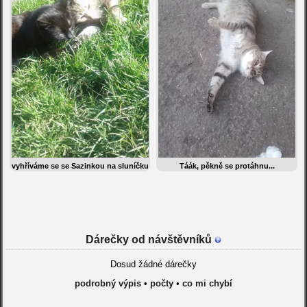
vyhříváme se se Sazinkou na sluníčku
Táák, pěkně se protáhnu...
Dárečky od návštěvníků
Dosud žádné dárečky
podrobný výpis
•
počty
•
co mi chybí