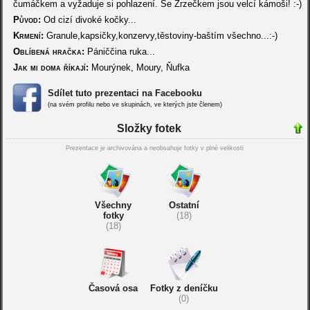
čumáčkem a vyžaduje si pohlazení. Se Zrzečkem jsou velcí kámoši! :-)
Původ:
Od cizí divoké kočky...
Krmení:
Granule,kapsičky,konzervy,těstoviny-baštím všechno...:-)
Oblíbená hračka:
Pániččina ruka...
Jak mi doma říkají:
Mourýnek, Moury, Ňufka
Sdílet tuto prezentaci na Facebooku
(na svém profilu nebo ve skupinách, ve kterých jste členem)
Složky fotek
Prezentace je archivována a neobsahuje fotky v plné velikosti
Všechny
Ostatní
fotky
(18)
(18)
Časová osa
Fotky z deníčku
(0)