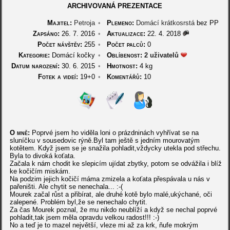
ARCHIVOVANÁ PREZENTACE
Majitel:
Petroja
•
Plemeno:
Domácí krátkosrstá
bez PP
Zapsáno:
26. 7. 2016
•
Aktualizace:
22. 4. 2018
Počet návštěv:
255
•
Počet palců:
0
Kategorie:
Domácí kočky
•
Oblíbenost:
2 uživatelů
Datum narození:
30. 6. 2015
•
Hmotnost:
4 kg
Fotek a videí:
19+0
•
Komentářů:
10
O mně:
Poprvé jsem ho viděla loni o prázdninách vyhřívat se na
sluníčku v sousedovic rýně.Byl tam ještě s jedním mourovatým
kotětem. Když jsem se je snažila pohladit,vždycky utekla pod střechu.
Byla to divoká koťata.
Začala k nám chodit ke slepicím ujídat zbytky, potom se odvážila i blíž
ke kočičím miskám.
Na podzim jejich kočičí máma zmizela a koťata přespávala u nás v
pařeništi. Ale chytit se nenechala... :-(
Mourek začal růst a přibírat, ale druhé kotě bylo malé,ukýchané, oči
zalepené. Problém byl,že se nenechalo chytit.
Za čas Mourek poznal, že mu nikdo neublíží a když se nechal poprvé
pohladit,tak jsem měla opravdu velkou radost!!! :-)
No a teď je to mazel největší, vleze mi až za krk, ňufe mokrým