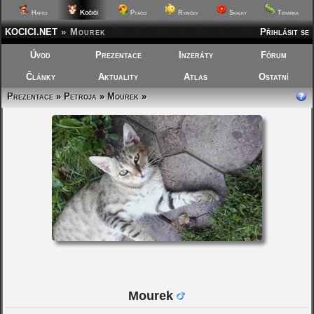
Kočičí
Hafíci
Ptáčci
Rybičky
Skalky
Terárka
KOCICI.NET
»
Mourek
Přihlásit se
Úvod
Prezentace
Inzeráty
Fórum
Články
Aktuality
Atlas
Ostatní
Prezentace
»
Petroja
»
Mourek
»
Mourek