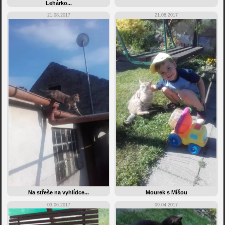
Lehárko...
21.08.2017
21.08.2017
Na střeše na vyhlídce...
Mourek s Míšou
03.06.2017
09.04.2017