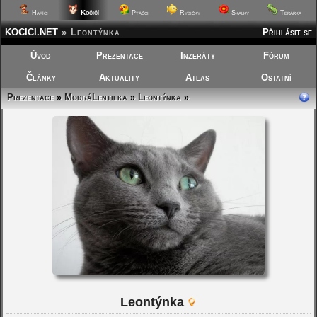
Kočičí
Hafíci
Ptáčci
Rybičky
Skalky
Terárka
KOCICI.NET
»
Leontýnka
Přihlásit se
Úvod
Prezentace
Inzeráty
Fórum
Články
Aktuality
Atlas
Ostatní
Prezentace
»
ModráLentilka
»
Leontýnka
»
Leontýnka