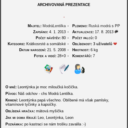
ARCHIVOVANÁ PREZENTACE
.
Majitel:
ModráLentilka
•
Plemeno:
Ruská modrá
s PP
Zapsáno:
4. 1. 2013
•
Aktualizace:
17. 8. 2013
Počet návštěv:
80
•
Počet palců:
0
Kategorie:
Krátkosrsté a somálské
•
Oblíbenost:
3 uživatelů
Datum narození:
21. 5. 2008
•
Hmotnost:
6 kg
Fotek a videí:
28+0
•
Komentářů:
7
O mně:
Leontýnka je moc miloučká kočička.
Původ:
Náš odchov - chs Modrá Lentilka.
Krmení:
Leontýnka papá všechno. Oblíbené má však pamlsky,
vitamínové tyčinky a kapsičky.
Oblíbená hračka:
mátová myšička
Jak mi doma říkají:
Leo, Leontýnka, Leon
Poznámka:
po kastraci se nám trošku zavalila :-)