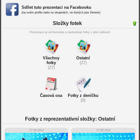
Sdílet tuto prezentaci na Facebooku
(na svém profilu nebo ve skupinách, ve kterých jste členem)
Složky fotek
Prezentace je archivována a neobsahuje fotky v plné velikosti
Všechny
Ostatní
fotky
(27)
(27)
Časová osa
Fotky z deníčku
(0)
Fotky z reprezentativní složky: Ostatní
17.08.2013
17.08.2013