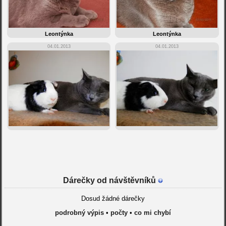
Leontýnka
Leontýnka
04.01.2013
04.01.2013
Dárečky od návštěvníků
Dosud žádné dárečky
podrobný výpis
•
počty
•
co mi chybí