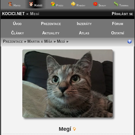
Kočičí
Hafíci
Ptáčci
Rybičky
Skalky
Terárka
KOCICI.NET
»
Megí
Přihlásit se
Úvod
Prezentace
Inzeráty
Fórum
Články
Aktuality
Atlas
Ostatní
Prezentace
»
Martin a Míša
»
Megí
»
Megí