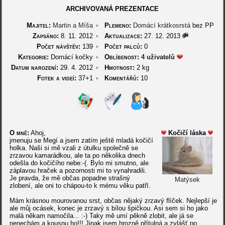
ARCHIVOVANÁ PREZENTACE
Majitel:
Martin a Míša
•
Plemeno:
Domácí krátkosrstá
bez PP
Zapsáno:
8. 11. 2012
•
Aktualizace:
27. 12. 2013
Počet návštěv:
139
•
Počet palců:
0
Kategorie:
Domácí kočky
•
Oblíbenost:
4 uživatelů
Datum narození:
29. 4. 2012
•
Hmotnost:
2 kg
Fotek a videí:
37+1
•
Komentářů:
10
O mně:
Ahoj,
Kočičí láska
jmenuju se Megí a jsem zatím ještě mladá kočičí
holka. Naši si mě vzali z útulku společně se
zrzavou kamarádkou, ale ta po několika dnech
odešla do kočičího nebe:-(. Bylo mi smutno, ale
záplavou hraček a pozornosti mi to vynahradili.
Je pravda, že mě občas popadne strašný
Matýsek
zlobení, ale oni to chápou-to k mému věku patří.
Mám krásnou mourovanou srst, občas nějaký zrzavý flíček. Nejlepší je
ale můj ocásek, konec je zrzavý s bílou špičkou. Asi sem si ho jako
malá někam namočila... :-) Taky mě umí pěkně zlobit, ale já se
nenechám a kousnu ho!!! Jinak jsem hrozně přítulná a zvlášť po