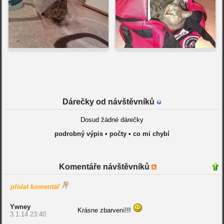
Dárečky od návštěvníků
Dosud žádné dárečky
podrobný výpis
•
počty
•
co mi chybí
Komentáře návštěvníků
přidat komentář
Ywney
Krásne zbarvení!!!
3.1.14 23:40