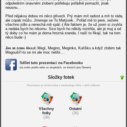
odpoledním únavném zlobení potřebuju pořádně pomazlit, jinak
neusnu...
Před nějakou dobou mi něco přivezli. Prý mám mít radost a mít to ráda,
ale copak můžu..Jmenuje se To Matýsek...Pořád mě to pere, sežere
všechno jídlo a nenechá mě spát:-( Ale faktem je, že už jsem si zvykla
a nedala bych ho nikomu. Sice bych ho někdy roztrhla, ale je muj a od
tý doby co ho mám je doma hrozná sranda..I naší to řikají, tak na tom
něco bude:-)
Jak mi doma říkají:
Megí, Megino, Meginko, Kulíšku a když zlobim tak
Megouši!!-to se mi ale moc nelíbí....
Sdílet tuto prezentaci na Facebooku
(na svém profilu nebo ve skupinách, ve kterých jste členem)
Složky fotek
Prezentace je archivována a neobsahuje fotky v plné velikosti
Všechny
Ostatní
fotky
(36)
(36)