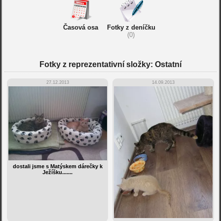
Časová osa
Fotky z deníčku
(0)
Fotky z reprezentativní složky: Ostatní
27.12.2013
14.09.2013
dostali jsme s Matýskem dárečky k
Ježíšku.......