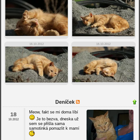
16.10.2012
16.10.2012
Deníček
Meow, fakt se mi doma líbí
18
Je to bezva, dneska už
10.2012
sem se přišla sama
samotinká pomazlit k mamí