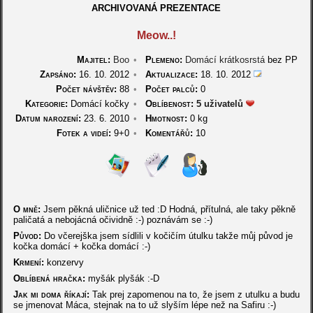
ARCHIVOVANÁ PREZENTACE
Meow..!
Majitel:
Boo
•
Plemeno:
Domácí krátkosrstá
bez PP
Zapsáno:
16. 10. 2012
•
Aktualizace:
18. 10. 2012
Počet návštěv:
88
•
Počet palců:
0
Kategorie:
Domácí kočky
•
Oblíbenost:
5 uživatelů
Datum narození:
23. 6. 2010
•
Hmotnost:
0 kg
Fotek a videí:
9+0
•
Komentářů:
10
O mně:
Jsem pěkná uličnice už ted :D Hodná, přítulná, ale taky pěkně
paličatá a nebojácná očividně :-) poznávám se :-)
Původ:
Do včerejška jsem sídlili v kočičím útulku takže můj původ je
kočka domácí + kočka domácí :-)
Krmení:
konzervy
Oblíbená hračka:
myšák plyšák :-D
Jak mi doma říkají:
Tak prej zapomenou na to, že jsem z utulku a budu
se jmenovat Máca, stejnak na to už slyším lépe než na Safiru :-)