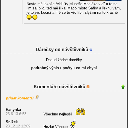
Navíc mě jakože řekli "ty jsi naše Macička vid" a to se
jim zalíbilo, ted mě říkaj Máco místo Safiry a řeknu vám,
je to víc kočičí a mě se to víc líbí, slyším na to krásně
Dárečky od návštěvníků
Dosud žádné dárečky
podrobný výpis
•
počty
•
co mi chybí
Komentáře návštěvníků
přidat komentář
Hanynka
23.6.13 6:53
Všechno nejlepší
Snížek
23.12.12 12:09
Hezké Vánoce.