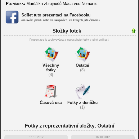
Poznámka:
Maršálka zbrojnošů Máca vod Nemanic
Sdílet tuto prezentaci na Facebooku
(na svém profilu nebo ve skupinách, ve kterých jste členem)
Složky fotek
Prezentace je archivována a neobsahuje fotky v plné velikosti
Všechny
Ostatní
fotky
(8)
(8)
Časová osa
Fotky z deníčku
(1)
Fotky z reprezentativní složky: Ostatní
16.10.2012
16.10.2012