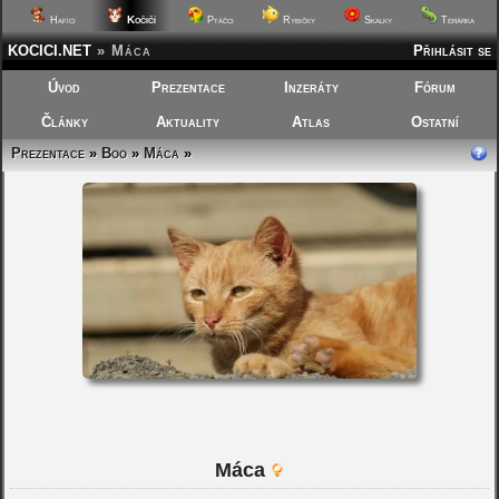
Kočičí
Hafíci
Ptáčci
Rybičky
Skalky
Terárka
KOCICI.NET
»
Máca
Přihlásit se
Úvod
Prezentace
Inzeráty
Fórum
Články
Aktuality
Atlas
Ostatní
Prezentace
»
Boo
»
Máca
»
Máca