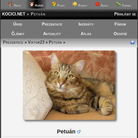
Kočičí
Hafíci
Ptáčci
Rybičky
Skalky
Terárka
KOCICI.NET
»
Petuán
Přihlásit se
Úvod
Prezentace
Inzeráty
Fórum
Články
Aktuality
Atlas
Ostatní
Prezentace
»
Viktor23
»
Petuán
»
Petuán