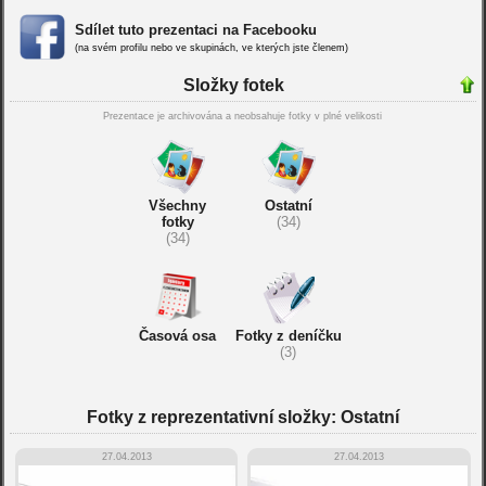
Sdílet tuto prezentaci na Facebooku
(na svém profilu nebo ve skupinách, ve kterých jste členem)
Složky fotek
Prezentace je archivována a neobsahuje fotky v plné velikosti
Všechny
Ostatní
fotky
(34)
(34)
Časová osa
Fotky z deníčku
(3)
Fotky z reprezentativní složky: Ostatní
27.04.2013
27.04.2013