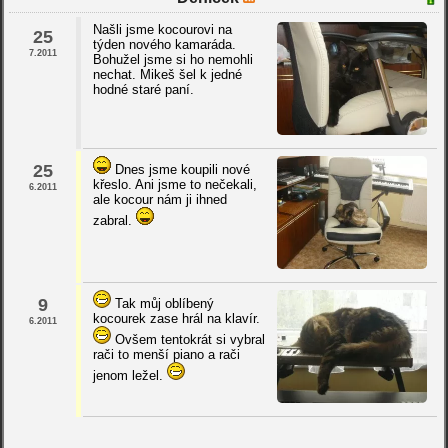
Našli jsme kocourovi na
25
týden nového kamaráda.
7.2011
Bohužel jsme si ho nemohli
nechat. Mikeš šel k jedné
hodné staré paní.
25
Dnes jsme koupili nové
křeslo. Ani jsme to nečekali,
6.2011
ale kocour nám ji ihned
zabral.
9
Tak můj oblíbený
kocourek zase hrál na klavír.
6.2011
Ovšem tentokrát si vybral
rači to menší piano a rači
jenom ležel.