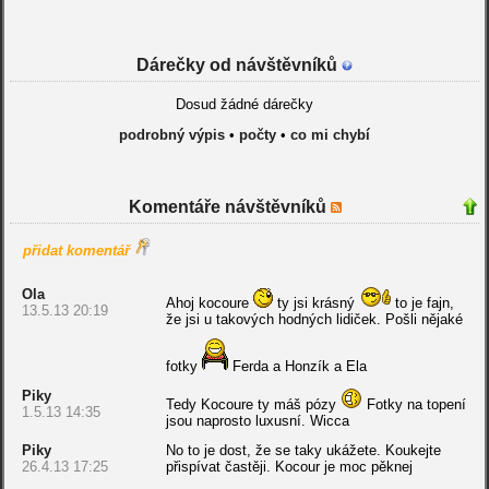
Dárečky od návštěvníků
Dosud žádné dárečky
podrobný výpis
•
počty
•
co mi chybí
Komentáře návštěvníků
přidat komentář
Ola
Ahoj kocoure
ty jsi krásný
to je fajn,
13.5.13 20:19
že jsi u takových hodných lidiček. Pošli nějaké
fotky
Ferda a Honzík a Ela
Piky
Tedy Kocoure ty máš pózy
Fotky na topení
1.5.13 14:35
jsou naprosto luxusní. Wicca
Piky
No to je dost, že se taky ukážete. Koukejte
26.4.13 17:25
přispívat častěji. Kocour je moc pěknej