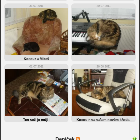
31.07.2011
20.07.2011
Kocour a Mikeš
01.07.2011
26.06.2011
Ten stůl je můj!!
Kocou r na našem novém křesle.
Deníček