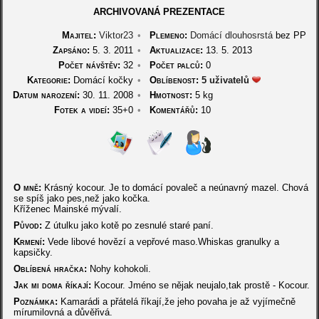
ARCHIVOVANÁ PREZENTACE
Majitel:
Viktor23
•
Plemeno:
Domácí dlouhosrstá
bez PP
Zapsáno:
5. 3. 2011
•
Aktualizace:
13. 5. 2013
Počet návštěv:
32
•
Počet palců:
0
Kategorie:
Domácí kočky
•
Oblíbenost:
5 uživatelů
Datum narození:
30. 11. 2008
•
Hmotnost:
5 kg
Fotek a videí:
35+0
•
Komentářů:
10
O mně:
Krásný kocour. Je to domácí povaleč a neúnavný mazel. Chová
se spíš jako pes,než jako kočka.
Kříženec Mainské mývalí.
Původ:
Z útulku jako kotě po zesnulé staré paní.
Krmení:
Vede libové hovězí a vepřové maso.Whiskas granulky a
kapsičky.
Oblíbená hračka:
Nohy kohokoli.
Jak mi doma říkají:
Kocour. Jméno se nějak neujalo,tak prostě - Kocour.
Poznámka:
Kamarádi a přátelá říkají,že jeho povaha je až vyjímečně
mírumilovná a důvěřivá.