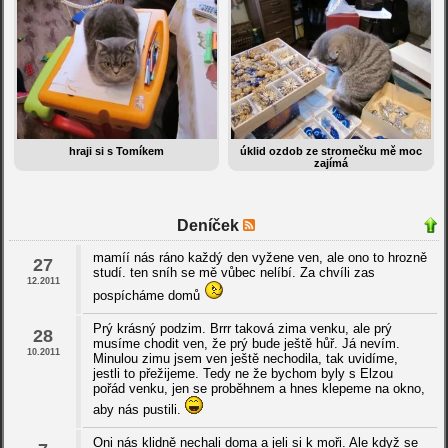
hraji si s Tomíkem
úklid ozdob ze stromečku mě moc
zajímá
Deníček
mamíí nás ráno každý den vyžene ven, ale ono to hrozně
27
studí. ten sníh se mě vůbec nelíbí. Za chvíli zas
12.2011
pospícháme domů
Prý krásný podzim. Brrr taková zima venku, ale prý
28
musíme chodit ven, že prý bude ještě hůř. Já nevím.
10.2011
Minulou zimu jsem ven ještě nechodila, tak uvidíme,
jestli to přežijeme. Tedy ne že bychom byly s Elzou
pořád venku, jen se proběhnem a hnes klepeme na okno,
aby nás pustili.
Oni nás klidně nechali doma a jeli si k moři. Ale když se