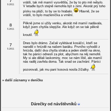
7
vrátili, tak mě mamíí vysvětlila, že by to pto mě nebylo.
9.2011
V letadle bych stejně nemohla být s nimi. Akorát prý toho
písku na pláži, to by se to hrabalo.
Hlavně, že se
vrátili, to bylo mazleníčka a vrnění.
Pěkně jsme si užily venku, akorát mě mamíí nadávala,
8
když jsem chytila slepýše. Ale když on se tak pěkně
5.2011
kroutil.
Dnes bylo drámo. Začali vylétávat kosáčci, kteří se
7
narodili v hnízdě na našem baráku. Prvního vyhodili z
5.2011
hnízda, další dva chytla straka a jeden sletěl na okno,
tak ho páníci odnesli za plot, abychom na něj nemohli.
My si ale dělali laskominy, moc se nám líbil, ale mamíí
nás raděj zavřela doma. Tak snad se zachrání. Páníci
pozorovali, jak mu paní kosová nosila žížalky.
» další záznamy v deníčku
Dárečky od návštěvníků