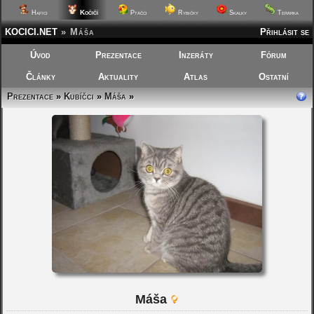
Kočičí
Hafíci
Ptáčci
Rybičky
Skalky
Terárka
KOCICI.NET
»
Máša
Přihlásit se
Úvod
Prezentace
Inzeráty
Fórum
Články
Aktuality
Atlas
Ostatní
Prezentace
»
Kubíčci
»
Máša
»
Máša