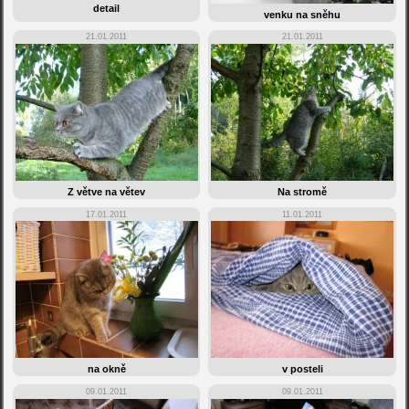
detail
venku na sněhu
21.01.2011
21.01.2011
Z větve na větev
Na stromě
17.01.2011
11.01.2011
na okně
v posteli
09.01.2011
09.01.2011