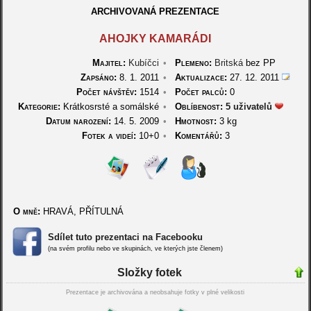
ARCHIVOVANÁ PREZENTACE
AHOJKY KAMARÁDI
Majitel:
Kubíčci
•
Plemeno:
Britská
bez PP
Zapsáno:
8. 1. 2011
•
Aktualizace:
27. 12. 2011
Počet návštěv:
1514
•
Počet palců:
0
Kategorie:
Krátkosrsté a somálské
•
Oblíbenost:
5 uživatelů
Datum narození:
14. 5. 2009
•
Hmotnost:
3 kg
Fotek a videí:
10+0
•
Komentářů:
3
O mně:
HRAVÁ, PŘÍTULNÁ
Sdílet tuto prezentaci na Facebooku
(na svém profilu nebo ve skupinách, ve kterých jste členem)
Složky fotek
Prezentace je archivována a neobsahuje fotky v plné velikosti