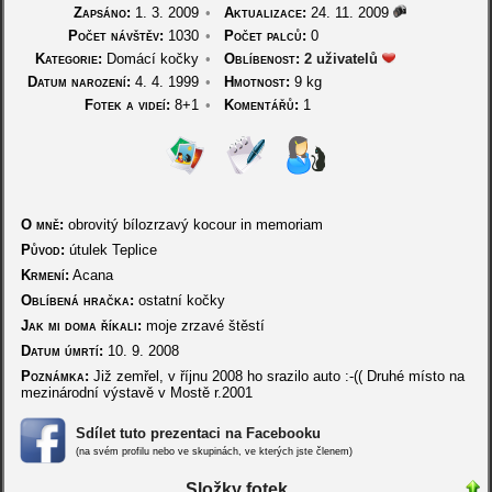
Zapsáno:
1. 3. 2009
•
Aktualizace:
24. 11. 2009
Počet návštěv:
1030
•
Počet palců:
0
Kategorie:
Domácí kočky
•
Oblíbenost:
2 uživatelů
Datum narození:
4. 4. 1999
•
Hmotnost:
9 kg
Fotek a videí:
8+1
•
Komentářů:
1
O mně:
obrovitý bílozrzavý kocour in memoriam
Původ:
útulek Teplice
Krmení:
Acana
Oblíbená hračka:
ostatní kočky
Jak mi doma říkali:
moje zrzavé štěstí
Datum úmrtí:
10. 9. 2008
Poznámka:
Již zemřel, v říjnu 2008 ho srazilo auto :-(( Druhé místo na
mezinárodní výstavě v Mostě r.2001
Sdílet tuto prezentaci na Facebooku
(na svém profilu nebo ve skupinách, ve kterých jste členem)
Složky fotek