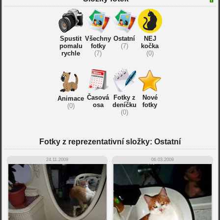
Spustit
Všechny
Ostatní
NEJ
pomalu
fotky
(7)
kočka
rychle
(7)
(0)
Časová
Fotky z
Nové
Animace
osa
deníčku
fotky
(0)
(0)
Fotky z reprezentativní složky: Ostatní
24.11.2009
06.03.2009