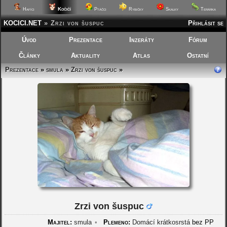
Kočičí
Hafíci
Ptáčci
Rybičky
Skalky
Terárka
KOCICI.NET
»
Zrzi von šuspuc
Přihlásit se
Úvod
Prezentace
Inzeráty
Fórum
Články
Aktuality
Atlas
Ostatní
Prezentace
»
smula
»
Zrzi von šuspuc
»
Zrzi von šuspuc
Majitel:
smula
•
Plemeno:
Domácí krátkosrstá
bez PP