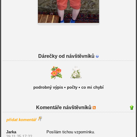
Dárečky od návštěvníků
podrobný výpis
•
počty
•
co mi chybí
Komentáře návštěvníků
přidat komentář
Jarka
Posílám tichou vzpomínku.
29.11.25 17:22