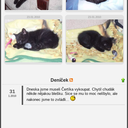
23.01.2010
23.01.2010
Deníček
Dneska jsme museli Čertíka vykoupat. Chytil chudák
31
někde nějakou blešku. Sice se mu to moc nelíbylo, ale
1.2010
nakonec jsme to zvládli...