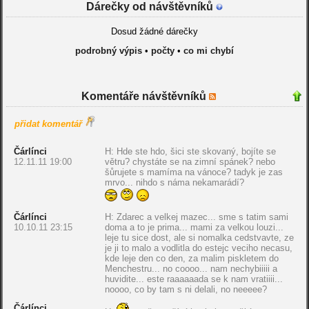
Dárečky od návštěvníků
Dosud žádné dárečky
podrobný výpis
•
počty
•
co mi chybí
Komentáře návštěvníků
přidat komentář
Čárlínci
H: Hde ste hdo, šici ste skovaný, bojíte se
12.11.11 19:00
větru? chystáte se na zimní spánek? nebo
šůrujete s mamíma na vánoce? tadyk je zas
mrvo... nihdo s náma nekamarádí?
Čárlínci
H: Zdarec a velkej mazec... sme s tatim sami
10.10.11 23:15
doma a to je prima... mami za velkou louzi...
leje tu sice dost, ale si nomalka cedstvavte, ze
je ji to malo a vodlitla do estejc veciho necasu,
kde leje den co den, za malim piskletem do
Menchestru... no coooo... nam nechybiiiii a
huvidite... este raaaaaada se k nam vratiiii...
noooo, co by tam s ni delali, no neeeee?
Čárlínci