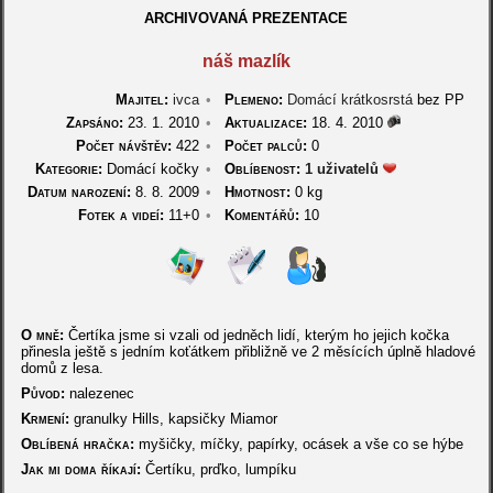
ARCHIVOVANÁ PREZENTACE
náš mazlík
Majitel:
ivca
•
Plemeno:
Domácí krátkosrstá
bez PP
Zapsáno:
23. 1. 2010
•
Aktualizace:
18. 4. 2010
Počet návštěv:
422
•
Počet palců:
0
Kategorie:
Domácí kočky
•
Oblíbenost:
1 uživatelů
Datum narození:
8. 8. 2009
•
Hmotnost:
0 kg
Fotek a videí:
11+0
•
Komentářů:
10
O mně:
Čertíka jsme si vzali od jedněch lidí, kterým ho jejich kočka
přinesla ještě s jedním koťátkem přibližně ve 2 měsících úplně hladové
domů z lesa.
Původ:
nalezenec
Krmení:
granulky Hills, kapsičky Miamor
Oblíbená hračka:
myšičky, míčky, papírky, ocásek a vše co se hýbe
Jak mi doma říkají:
Čertíku, prďko, lumpíku