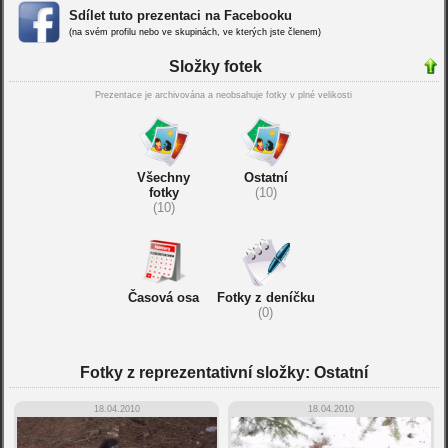
Sdílet tuto prezentaci na Facebooku
(na svém profilu nebo ve skupinách, ve kterých jste členem)
Složky fotek
Prezentace je archivována a neobsahuje fotky v plné velikosti
Všechny
Ostatní
fotky
(10)
(10)
Časová osa
Fotky z deníčku
(0)
Fotky z reprezentativní složky: Ostatní
18.04.2010
18.04.2010