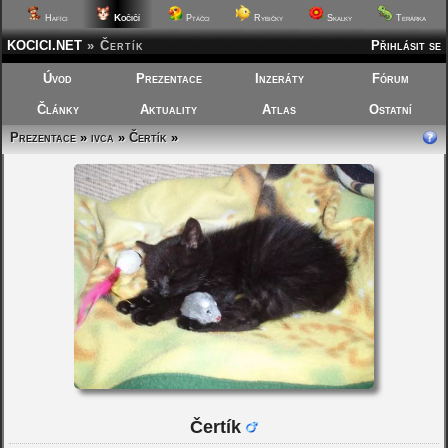
Kočičí
Hafíci
Ptáčci
Rybičky
Skalky
Terárka
KOCICI.NET
»
Čertík
Přihlásit se
Úvod
Prezentace
Inzeráty
Fórum
Články
Aktuality
Atlas
Ostatní
Prezentace
»
ivca
»
Čertík
»
Čertík