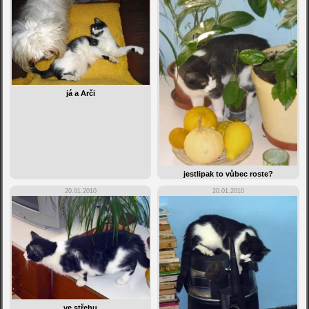
já a Arči
jestlipak to vůbec roste?
20.01.2010
20.01.2010
ve střehu