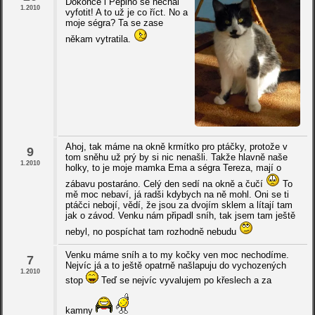
Dokonce i Pepino se nechal
1.2010
vyfotit! A to už je co říct. No a
moje ségra? Ta se zase
někam vytratila.
Ahoj, tak máme na okně krmítko pro ptáčky, protože v
9
tom sněhu už prý by si nic nenašli. Takže hlavně naše
1.2010
holky, to je moje mamka Ema a ségra Tereza, mají o
zábavu postaráno. Celý den sedí na okně a čučí
To
mě moc nebaví, já radši kdybych na ně mohl. Oni se ti
ptáčci nebojí, vědí, že jsou za dvojím sklem a lítají tam
jak o závod. Venku nám připadl sníh, tak jsem tam ještě
nebyl, no pospíchat tam rozhodně nebudu
Venku máme sníh a to my kočky ven moc nechodíme.
7
Nejvíc já a to ještě opatrně našlapuju do vychozených
1.2010
stop
Teď se nejvíc vyvalujem po křeslech a za
kamny