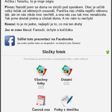
Arčika i Terezku, to je moje ségra
Původ:
Narodil jsem se doma ve skrýši pod sporákem. Otec je určitě
velký fešák od některých sousedů. Panička nás chtěla nejdřív někomu
dát, ale on nás nikdo moc nechtěl, a ona nás zas tak moc nenabízela.
Tak jsme dostali jména a zůstali doma. A nic nám tu nechybí
Krmení:
to je mi jedno, nejlepší je to, co má ten druhý
Jak mi doma říkají:
Fanouši, úchyle a kočičáku
Sdílet tuto prezentaci na Facebooku
(na svém profilu nebo ve skupinách, ve kterých jste členem)
Složky fotek
Prezentace je archivována a neobsahuje fotky v plné velikosti
Všechny
Ostatní
fotky
(12)
(12)
Časová osa
Fotky z deníčku