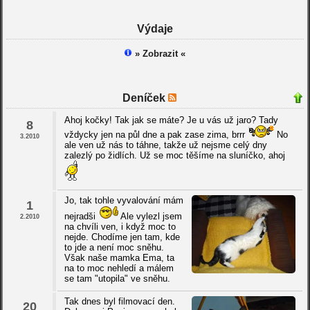
Výdaje
» Zobrazit «
Deníček
Ahoj kočky! Tak jak se máte? Je u vás už jaro? Tady
8
vždycky jen na půl dne a pak zase zima, brrr
No
3.2010
ale ven už nás to táhne, takže už nejsme celý dny
zalezlý po židlích. Už se moc těšíme na sluníčko, ahoj
Jo, tak tohle vyvalování mám
1
nejradši
Ale vylezl jsem
2.2010
na chvíli ven, i když moc to
nejde. Chodíme jen tam, kde
to jde a není moc sněhu.
Však naše mamka Ema, ta
na to moc nehledí a málem
se tam "utopila" ve sněhu.
Tak dnes byl filmovací den.
20