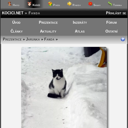
Kočičí
Hafíci
Ptáčci
Rybičky
Skalky
Terárka
KOCICI.NET
»
Fanda
Přihlásit se
Úvod
Prezentace
Inzeráty
Fórum
Články
Aktuality
Atlas
Ostatní
Prezentace
»
Jarunka
»
Fanda
»