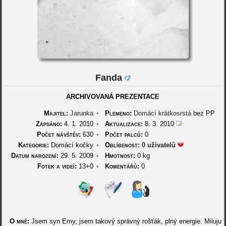
Fanda
ARCHIVOVANÁ PREZENTACE
Majitel:
Jarunka
•
Plemeno:
Domácí krátkosrstá
bez PP
Zapsáno:
4. 1. 2010
•
Aktualizace:
8. 3. 2010
Počet návštěv:
630
•
Počet palců:
0
Kategorie:
Domácí kočky
•
Oblíbenost:
0 uživatelů
Datum narození:
29. 5. 2009
•
Hmotnost:
0 kg
Fotek a videí:
13+0
•
Komentářů:
0
O mně:
Jsem syn Emy, jsem takový správný rošťák, plný energie. Miluju