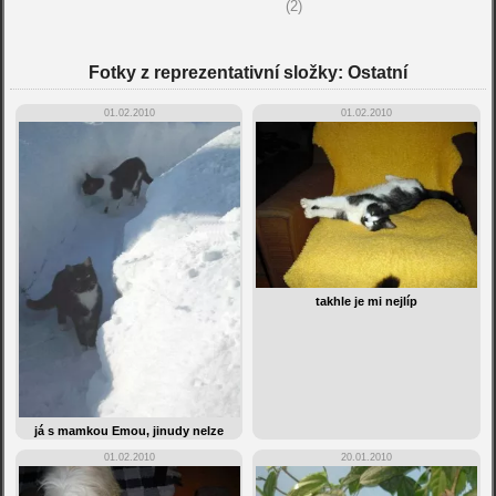
(2)
Fotky z reprezentativní složky: Ostatní
01.02.2010
01.02.2010
takhle je mi nejlíp
já s mamkou Emou, jinudy nelze
01.02.2010
20.01.2010