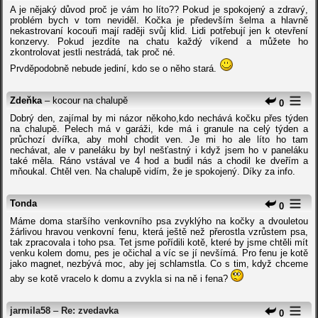
A je nějaký důvod proč je vám ho líto?? Pokud je spokojený a zdravý,
problém bych v tom neviděl. Kočka je především šelma a hlavně
nekastrovaní kocouři mají raději svůj klid. Lidi potřebují jen k otevření
konzervy. Pokud jezdíte na chatu každý víkend a můžete ho
zkontrolovat jestli nestrádá, tak proč né.
Prvděpodobně nebude jediní, kdo se o něho stará.
Zdeňka
– kocour na chalupě
0
Dobrý den, zajímal by mi názor někoho,kdo nechává kočku přes týden
na chalupě. Pelech má v garáži, kde má i granule na celý týden a
průchozí dvířka, aby mohl chodit ven. Je mi ho ale líto ho tam
nechávat, ale v paneláku by byl nešťastný i když jsem ho v paneláku
také měla. Ráno vstával ve 4 hod a budil nás a chodil ke dveřím a
mňoukal. Chtěl ven. Na chalupě vidím, že je spokojený. Díky za info.
Tonda
0
Máme doma staršího venkovního psa zvyklýho na kočky a dvouletou
žárlivou hravou venkovní fenu, která ještě než přerostla vzrůstem psa,
tak zpracovala i toho psa. Tet jsme pořídili kotě, které by jsme chtěli mít
venku kolem domu, pes je očichal a víc se jí nevšímá. Pro fenu je kotě
jako magnet, nezbývá moc, aby jej schlamstla. Co s tim, když chceme
aby se kotě vracelo k domu a zvykla si na ně i fena?
jarmila58
–
Re: zvedavka
0