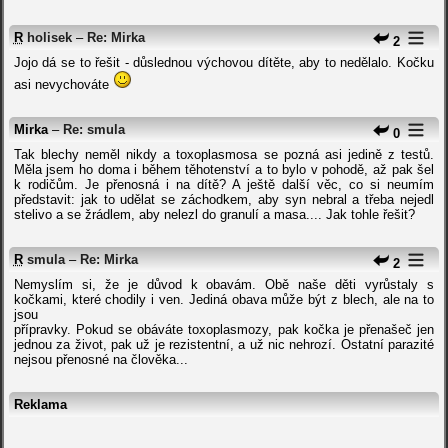
R
holisek
–
Re: Mirka
2
Jojo dá se to řešit - důslednou výchovou dítěte, aby to nedělalo. Kočku
asi nevychováte
Mirka
–
Re: smula
0
Tak blechy neměl nikdy a toxoplasmosa se pozná asi jedině z testů.
Měla jsem ho doma i během těhotenství a to bylo v pohodě, až pak šel
k rodičům. Je přenosná i na dítě? A ještě další věc, co si neumím
představit: jak to udělat se záchodkem, aby syn nebral a třeba nejedl
stelivo a se žrádlem, aby nelezl do granulí a masa.... Jak tohle řešit?
R
smula
–
Re: Mirka
2
Nemyslím si, že je důvod k obavám. Obě naše děti vyrůstaly s
kočkami, které chodily i ven. Jediná obava může být z blech, ale na to
jsou
přípravky. Pokud se obáváte toxoplasmozy, pak kočka je přenašeč jen
jednou za život, pak už je rezistentní, a už nic nehrozí. Ostatní parazité
nejsou přenosné na člověka...
Reklama