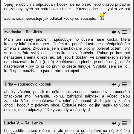
Sprej je dobry na odpuzovani kocek ale na pisek nebo dlazbu pripadne
na zahony bych ho potrebovala tucet... Kazdopadne si myslim ze asi
zadna rada neexistuje jak odlakat kocky od sousedu..
zvedavka
–
Re: Jirka
0
Mám ten samý problém. Způsobuje ho ovšem naše kočka, která
kocoury láká jako magnet.. Tu čeká v pondělí kastrace a předpokládám
změnu situace. Zkoušela jsem značkované plochy polévat octem, prý
se mu zvířata vyhýbají - ale celkem bez úspěchu. Pokud po kastraci
nenastane změna k lepšímu, tak jsou k dostání ve zverimexech spreje
na odpuzování koček (i psů). Značkovanou plochu je dobré omýt, dobře
nasprejovat - prý to až do prvního deště funguje. Vyptala jsem se lidí,
kteří sprej používají a jsou s ním spokojení.
Jirka
– sousedovic kocouři
0
ahojky všichni, poradí mi někdo, jak znechutit sousedovic kocourům
značkovat moji verandu, kolnu, zahradní nábytek a vůbec celou
zahradu. Vše je označkované a silně páchnoucí. Je to jakoby k nám
chodili kocouři z poloviny obce. Existuje něco, co jim například vůbec
nevoní, co je odpuzuje? Díky za rady a nápady. J.
Lucka V.
–
Re: Lenka
0
Leni,vodítko určitě řešení je, ale chce to co nejdříve na něj kočičku