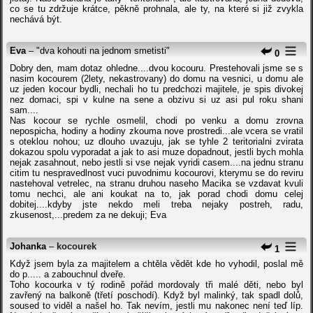
co se tu zdržuje krátce, pěkně prohnala, ale ty, na které si již zvykla
nechává být.
Eva
– "dva kohouti na jednom smetisti"
0
Dobry den, mam dotaz ohledne....dvou kocouru. Prestehovali jsme se s
nasim kocourem (2lety, nekastrovany) do domu na vesnici, u domu ale
uz jeden kocour bydli, nechali ho tu predchozi majitele, je spis divokej
nez domaci, spi v kulne na sene a obzivu si uz asi pul roku shani
sam....
Nas kocour se rychle osmelil, chodi po venku a domu zrovna
nepospicha, hodiny a hodiny zkouma nove prostredi...ale vcera se vratil
s oteklou nohou; uz dlouho uvazuju, jak se tyhle 2 teritorialni zvirata
dokazou spolu vyporadat a jak to asi muze dopadnout, jestli bych mohla
nejak zasahnout, nebo jestli si vse nejak vyridi casem....na jednu stranu
citim tu nespravedlnost vuci puvodnimu kocourovi, kterymu se do reviru
nastehoval vetrelec, na stranu druhou naseho Macika se vzdavat kvuli
tomu nechci, ale ani koukat na to, jak porad chodi domu celej
dobitej....kdyby jste nekdo meli treba nejaky postreh, radu,
zkusenost,...predem za ne dekuji; Eva
Johanka
–
kocourek
1
Když jsem byla za majitelem a chtěla vědět kde ho vyhodil, poslal mě
do p..... a zabouchnul dveře.
Toho kocourka v tý rodině pořád mordovaly tři malé děti, nebo byl
zavřený na balkoně (třetí poschodí). Když byl malinký, tak spadl dolů,
soused to viděl a našel ho. Tak nevím, jestli mu nakonec není teď líp.