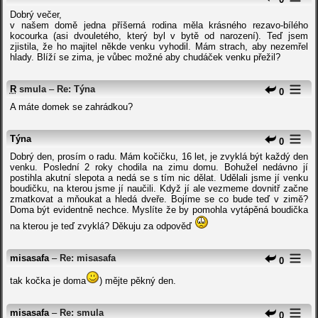
Dobrý večer,
v našem domě jedna příšerná rodina měla krásného rezavo-bílého
kocourka (asi dvouletého, který byl v bytě od narození). Teď jsem
zjistila, že ho majitel někde venku vyhodil. Mám strach, aby nezemřel
hlady. Blíží se zima, je vůbec možné aby chudáček venku přežil?
R
smula
–
Re: Týna
0
A máte domek se zahrádkou?
Týna
0
Dobrý den, prosím o radu. Mám kočičku, 16 let, je zvyklá být každý den
venku. Poslední 2 roky chodila na zimu domu. Bohužel nedávno jí
postihla akutní slepota a nedá se s tím nic dělat. Udělali jsme jí venku
boudičku, na kterou jsme jí naučili. Když jí ale vezmeme dovnitř začne
zmatkovat a mňoukat a hledá dveře. Bojíme se co bude teď v zimě?
Doma být evidentně nechce. Myslíte že by pomohla vytápěná boudička
na kterou je teď zvyklá? Děkuju za odpověď
misasafa
–
Re: misasafa
0
tak kočka je doma
) mějte pěkný den.
misasafa
–
Re: smula
0