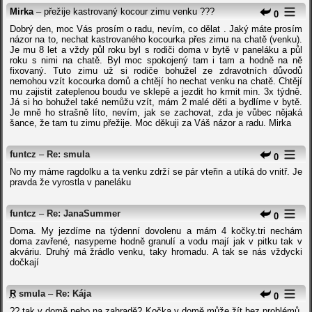
Mirka
– přežije kastrovaný kocour zimu venku ???
0
Dobrý den, moc Vás prosím o radu, nevím, co dělat . Jaký máte prosím
názor na to, nechat kastrovaného kocourka přes zimu na chatě (venku).
Je mu 8 let a vždy půl roku byl s rodiči doma v bytě v paneláku a půl
roku s nimi na chatě. Byl moc spokojený tam i tam a hodně na ně
fixovaný. Tuto zimu už si rodiče bohužel ze zdravotních důvodů
nemohou vzít kocourka domů a chtějí ho nechat venku na chatě. Chtějí
mu zajistit zateplenou boudu ve sklepě a jezdit ho krmit min. 3x týdně.
Já si ho bohužel také nemůžu vzít, mám 2 malé děti a bydlíme v bytě.
Je mně ho strašně líto, nevím, jak se zachovat, zda je vůbec nějaká
šance, že tam tu zimu přežije. Moc děkuji za Váš názor a radu. Mirka
funtcz
–
Re: smula
0
No my máme ragdolku a ta venku zdrží se pár vteřin a utíká do vnitř. Je
pravda že vyrostla v paneláku
funtcz
–
Re: JanaSummer
0
Doma. My jezdíme na týdenní dovolenu a mám 4 kočky.tri nechám
doma zavřené, nasypeme hodně granulí a vodu mají jak v pitku tak v
akváriu. Druhý má žrádlo venku, taky hromadu. A tak se nás vždycki
dočkají
R
smula
–
Re: Kája
0
?? tak v domě nebo na zahradě? Kočka v domě může žít bez problémů,