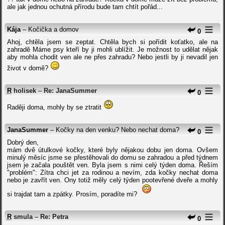
ale jak jednou ochutná přírodu bude tam chtít pořád...
Kája
– Kočička a domov
0
Ahoj, chtěla jsem se zeptat. Chtěla bych si pořídit koťatko, ale na
zahradě Máme psy kteří by ji mohli ublížit. Je možnost to udělat nějak
aby mohla chodit ven ale ne přes zahradu? Nebo jestli by ji nevadil jen
život v domě?
R
holisek
–
Re: JanaSummer
0
Raději doma, mohly by se ztratit
JanaSummer
– Kočky na den venku? Nebo nechat doma?
0
Dobrý den,
mám dvě útulkové kočky, které byly nějakou dobu jen doma. Ovšem
minulý měsíc jsme se přestěhovali do domu se zahradou a před týdnem
jsem je začala pouštět ven. Byla jsem s nimi celý týden doma. Řeším
"problém": Zítra chci jet za rodinou a nevím, zda kočky nechat doma
nebo je zavřít ven. Ony totiž měly celý týden pootevřené dveře a mohly
si trajdat tam a zpátky. Prosím, poradíte mi?
R
smula
–
Re: Petra
0