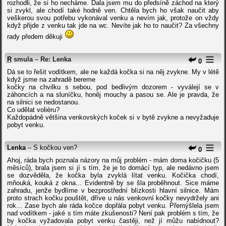
rozhodli, že si ho necháme. Dala jsem mu do předsíně záchod na který
si zvykl, ale chodí také hodně ven. Chtěla bych ho však naučit aby
veškerou svou potřebu vykonával venku a nevím jak, protože on vždy
když přijde z venku tak jde na wc. Nevíte jak ho to naučit? Za všechny
rady předem děkuji
R
smula
–
Re: Lenka
0
Dá se to řešit vodítkem, ale ne každá kočka si na něj zvykne. My v létě
když jsme na zahradě bereme
kočky na chvilku s sebou, pod bedlivým dozorem - vyválejí se v
záhoncích a na sluníčku, honěj mouchy a pasou se. Ale je pravda, že
na silnici se nedostanou.
Co udělat voliéru?
Každopádně většina venkovských koček si v bytě zvykne a nevyžaduje
pobyt venku.
Lenka
– S kočkou ven?
0
Ahoj, ráda bych poznala názory na můj problém - mám doma kočičku (5
měsíců), brala jsem si jí s tím, že je to domácí typ, ale nedávno jsem
se dozvěděla, že kočka byla zvyklá lítat venku. Kočička chodí,
mňouká, kouká z okna... Evidentně by se šla proběhnout. Sice máme
zahradu, jenže bydlíme v bezprostřední blízkosti hlavní silnice. Mám
proto strach kočku pouštět, dříve u nás venkovní kočky nevydržely ani
rok... Zase bych ale ráda kočce dopřála pobyt venku. Přemýšlela jsem
nad vodítkem - jaké s tím máte zkušenosti? Není pak problém s tím, že
by kočka vyžadovala pobyt venku častěji, než jí můžu nabídnout?