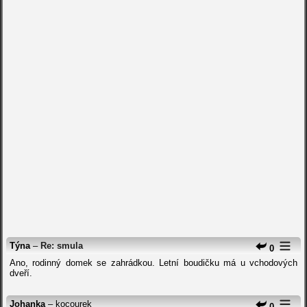
Týna
–
Re: smula
0
Ano, rodinný domek se zahrádkou. Letní boudičku má u vchodových
dveří.
Johanka
– kocourek
0