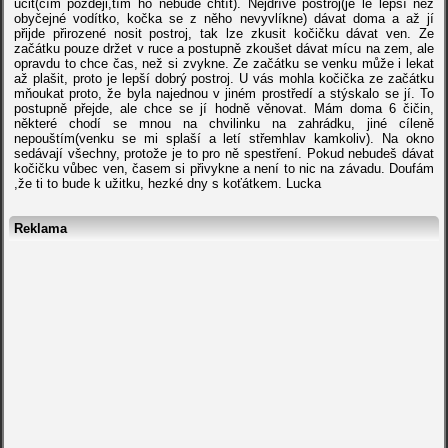
učit(čím později,tím ho nebude chtít). Nejdříve postroj(je le lepší než
obyčejné vodítko, kočka se z něho nevyvlíkne) dávat doma a až jí
přijde přirozené nosit postroj, tak lze zkusit kočičku dávat ven. Ze
začátku pouze držet v ruce a postupně zkoušet dávat mícu na zem, ale
opravdu to chce čas, než si zvykne. Ze začátku se venku může i lekat
až plašit, proto je lepší dobrý postroj. U vás mohla kočička ze začátku
mňoukat proto, že byla najednou v jiném prostředí a stýskalo se jí. To
postupně přejde, ale chce se jí hodně věnovat. Mám doma 6 čičin,
některé chodí se mnou na chvilinku na zahrádku, jiné cíleně
nepouštím(venku se mi splaší a letí střemhlav kamkoliv). Na okno
sedávají všechny, protože je to pro ně spestření. Pokud nebudeš dávat
kočičku vůbec ven, časem si přivykne a není to nic na závadu. Doufám
,že ti to bude k užitku, hezké dny s koťátkem. Lucka
Reklama