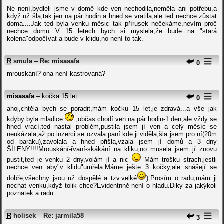
Ne není,bydleli jsme v domě kde ven nechodila,neměla ani potřebu,a
když už šla,tak jen na pár hodin a hned se vratila,ale ted nechce zůstat
doma....Jak ted byla venku měsic tak přírusek nečekáme,nevím proč
nechce domů...V 15 letech bych si myslela,že bude na "stará
kolena"odpočívat a bude v klidu,no není to tak.
R
smula
–
Re: misasafa
0
mrouskání? ona není kastrovaná?
misasafa
– kočka 15 let
0
ahoj,chtěla bych se poradit,mám kočku 15 let,je zdravá...a vše jak
kdyby byla mladice
,občas chodí ven na pár hodin-1 den,ale vždy se
hned vrací,ted nastal problém,pustila jsem jí ven a celý měsíc se
neukázala,až po inzerci se ozvala paní kde ji viděla,šla jsem pro ní(20m
od baráku),zavolala a hned přišla,vzala jsem jí domů a 3 dny
ŠÍLENÝ!!!!Mrouskání-řvaní-skákání na kliku,no musela jsem jí znovu
pustit,ted je venku 2 dny,volám jí a nic
Mám trošku strach,jestli
nechce ven aby"v klidu"umřela.Máme ješte 3 kočky,ale snášejí se
dobře,všechny jsou už dospělé a tzv.velké
).Prosím o radu,mám ji
nechat venku,když tolik chce?Evidentnně není o hladu.Diky za jakýkoli
poznatek a radu.
R
holisek
–
Re: jarmila58
3