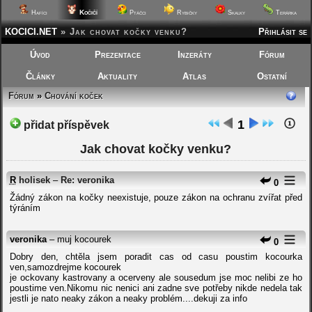
Kočičí
Hafíci
Ptáčci
Rybičky
Skalky
Terárka
KOCICI.NET
»
Jak chovat kočky venku?
Přihlásit se
Úvod
Prezentace
Inzeráty
Fórum
Články
Aktuality
Atlas
Ostatní
Fórum
»
Chování koček
1
přidat příspěvek
Jak chovat kočky venku?
R
holisek
–
Re: veronika
0
Žádný zákon na kočky neexistuje, pouze zákon na ochranu zvířat před
týráním
veronika
– muj kocourek
0
Dobry den, chtěla jsem poradit cas od casu poustim kocourka
ven,samozdrejme kocourek
je ockovany kastrovany a ocerveny ale sousedum jse moc nelibi ze ho
poustime ven.Nikomu nic nenici ani zadne sve potřeby nikde nedela tak
jestli je nato neaky zákon a neaky problém....dekuji za info