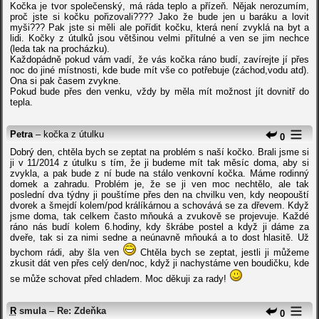
Kočka je tvor společenský, má ráda teplo a přízeň. Nějak nerozumím,
proč jste si kočku pořizovali???? Jako že bude jen u baráku a lovit
myši??? Pak jste si měli ale pořídit kočku, která není zvyklá na byt a
lidi. Kočky z útulků jsou většinou velmi přítulné a ven se jim nechce
(leda tak na procházku).
Každopádně pokud vám vadí, že vás kočka ráno budí, zavírejte jí přes
noc do jiné místnosti, kde bude mít vše co potřebuje (záchod,vodu atd).
Ona si pak časem zvykne.
Pokud bude přes den venku, vždy by měla mít možnost jít dovnitř do
tepla.
Petra
– kočka z útulku
0
Dobrý den, chtěla bych se zeptat na problém s naší kočko. Brali jsme si
ji v 11/2014 z útulku s tím, že ji budeme mít tak měsíc doma, aby si
zvykla, a pak bude z ní bude na stálo venkovní kočka. Máme rodinný
domek a zahradu. Problém je, že se ji ven moc nechtělo, ale tak
poslední dva týdny ji pouštíme přes den na chvilku ven, kdy neopouští
dvorek a šmejdí kolem/pod králíkárnou a schovává se za dřevem. Když
jsme doma, tak celkem často mňouká a zvukově se projevuje. Každé
ráno nás budí kolem 6.hodiny, kdy škrábe postel a když ji dáme za
dveře, tak si za nimi sedne a neúnavně mňouká a to dost hlasitě. Už
bychom rádi, aby šla ven
Chtěla bych se zeptat, jestli ji můžeme
zkusit dát ven přes celý den/noc, když ji nachystáme ven boudičku, kde
se může schovat před chladem. Moc děkuji za rady!
R
smula
–
Re: Zdeňka
0