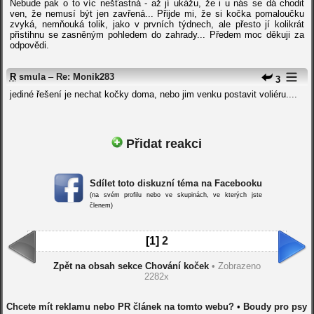
Nebude pak o to víc nešťastná - až jí ukážu, že i u nás se dá chodit
ven, že nemusí být jen zavřená... Přijde mi, že si kočka pomaloučku
zvyká, nemňouká tolik, jako v prvních týdnech, ale přesto jí kolikrát
přistihnu se zasněným pohledem do zahrady... Předem moc děkuji za
odpovědi.
R
smula
–
Re: Monik283
3
jediné řešení je nechat kočky doma, nebo jim venku postavit voliéru....
Přidat reakci
Sdílet toto diskuzní téma na Facebooku
(na svém profilu nebo ve skupinách, ve kterých jste
členem)
[1]
2
Zpět na obsah sekce Chování koček
• Zobrazeno
2282x
Chcete mít reklamu nebo PR článek na tomto webu?
•
Boudy pro psy