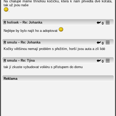
Na chalupě máme třínohou kočičku, která k nám přivedla dvě koťata,
tak už jsou naše
.
R
holisek
–
Re: Johanka
0
Nejlépe by bylo najít ho a adoptovat
R
smula
–
Re: Johanka
0
Kočky většinou nemají problém s přežitím, horší jsou auta a zlí lidé
R
smula
–
Re: Týna
0
tak jí zkuste vybudovat voliéru s přístupem do domu
Reklama