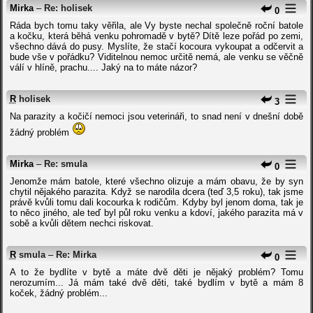
Mirka
–
Re: holisek
0
Ráda bych tomu taky věřila, ale Vy byste nechal společně roční batole
a kočku, která běhá venku pohromadě v bytě? Dítě leze pořád po zemi,
všechno dává do pusy. Myslíte, že stačí kocoura vykoupat a odčervit a
bude vše v pořádku? Viditelnou nemoc určitě nemá, ale venku se věčně
válí v hlíně, prachu.... Jaký na to máte názor?
R
holisek
3
Na parazity a kočičí nemoci jsou veterináři, to snad není v dnešní době
žádný problém
Mirka
–
Re: smula
0
Jenomže mám batole, které všechno olizuje a mám obavu, že by syn
chytil nějakého parazita. Když se narodila dcera (teď 3,5 roku), tak jsme
právě kvůli tomu dali kocourka k rodičům. Kdyby byl jenom doma, tak je
to něco jiného, ale teď byl půl roku venku a kdoví, jakého parazita má v
sobě a kvůli dětem nechci riskovat.
R
smula
–
Re: Mirka
0
A to že bydlíte v bytě a máte dvě děti je nějaký problém? Tomu
nerozumím... Já mám také dvě děti, také bydlím v bytě a mám 8
koček, žádný problém...