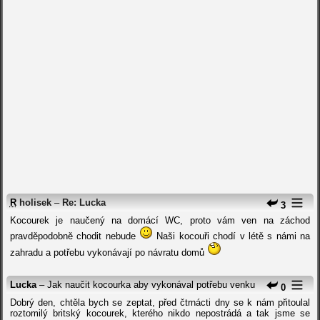
R
holisek
–
Re: Lucka
3
Kocourek je naučený na domácí WC, proto vám ven na záchod
pravděpodobně chodit nebude
Naši kocouři chodí v létě s námi na
zahradu a potřebu vykonávají po návratu domů
Lucka
– Jak naučit kocourka aby vykonával potřebu venku
0
Dobrý den, chtěla bych se zeptat, před čtrnácti dny se k nám přitoulal
roztomilý britský kocourek, kterého nikdo nepostrádá a tak jsme se