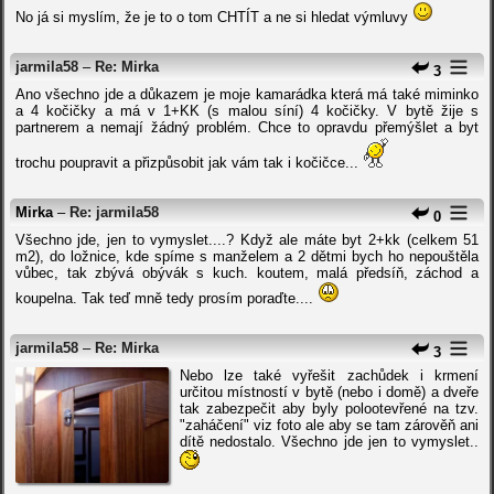
No já si myslím, že je to o tom CHTÍT a ne si hledat výmluvy
jarmila58
–
Re: Mirka
3
Ano všechno jde a důkazem je moje kamarádka která má také miminko
a 4 kočičky a má v 1+KK (s malou síní) 4 kočičky. V bytě žije s
partnerem a nemají žádný problém. Chce to opravdu přemýšlet a byt
trochu poupravit a přizpůsobit jak vám tak i kočičce...
Mirka
–
Re: jarmila58
0
Všechno jde, jen to vymyslet....? Když ale máte byt 2+kk (celkem 51
m2), do ložnice, kde spíme s manželem a 2 dětmi bych ho nepouštěla
vůbec, tak zbývá obývák s kuch. koutem, malá předsíň, záchod a
koupelna. Tak teď mně tedy prosím poraďte....
jarmila58
–
Re: Mirka
3
Nebo lze také vyřešit zachůdek i krmení
určitou místností v bytě (nebo i domě) a dveře
tak zabezpečit aby byly polootevřené na tzv.
"zaháčení" viz foto ale aby se tam zárověň ani
dítě nedostalo. Všechno jde jen to vymyslet..