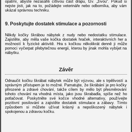
opatrní, abyste nezasáhli citlivou část drápu, tzv. „živou“. Pokud si
nejste jisti, jak na to, požádejte veterináře nebo odborníka, aby vám
ukázal správnou techniku.
9.
Poskytujte dostatek stimulace a pozornosti
Někdy kočky škrábou nábytek z nudy nebo nedostatku stimulace.
Zajistěte, aby měla vaše kočka dostatek hraček, interaktivních her a
možností k fyzické aktivitě. Hra s kočkou několikrát denně ji může
pomoci vyčerpat přebytečnou energii, kterou by jinak mohla vybíjet na
nábytku.
Závěr
Odnaučit kočku škrábat nábytek může být výzvou, ale s trpělivostí a
správným přístupem je to možné. Pamatujte, že škrábání je pro kočky
přirozené a zdravé chování, takže cílem by mělo být přesměrování
tohoto chování na vhodná místa, jako jsou škrabadla, spíše než ho
potlačovat. Poskytněte své kočce vhodné alternativy, používejte
pozitivní posilování a zajistěte dostatek stimulace a zábavy. Tímto
způsobem si můžete užívat krásný a nepoškozený nábytek i
spokojenou a zdravou kočku.