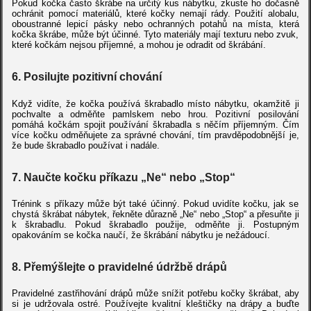
Pokud kočka často škrábe na určitý kus nábytku, zkuste ho dočasně
ochránit pomocí materiálů, které kočky nemají rády. Použití alobalu,
oboustranné lepicí pásky nebo ochranných potahů na místa, která
kočka škrábe, může být účinné. Tyto materiály mají texturu nebo zvuk,
které kočkám nejsou příjemné, a mohou je odradit od škrábání.
6.
Posilujte pozitivní chování
Když vidíte, že kočka používá škrabadlo místo nábytku, okamžitě ji
pochvalte a odměňte pamlskem nebo hrou. Pozitivní posilování
pomáhá kočkám spojit používání škrabadla s něčím příjemným. Čím
více kočku odměňujete za správné chování, tím pravděpodobnější je,
že bude škrabadlo používat i nadále.
7.
Naučte kočku příkazu „Ne“ nebo „Stop“
Trénink s příkazy může být také účinný. Pokud uvidíte kočku, jak se
chystá škrábat nábytek, řekněte důrazně „Ne“ nebo „Stop“ a přesuňte ji
k škrabadlu. Pokud škrabadlo použije, odměňte ji. Postupným
opakováním se kočka naučí, že škrábání nábytku je nežádoucí.
8.
Přemýšlejte o pravidelné údržbě drápů
Pravidelné zastřihování drápů může snížit potřebu kočky škrábat, aby
si je udržovala ostré. Používejte kvalitní kleštičky na drápy a buďte