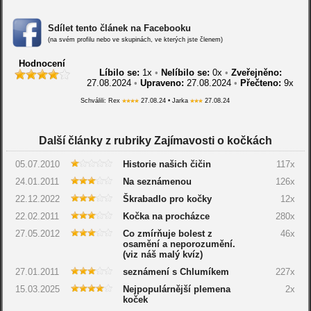
Sdílet tento článek na Facebooku
(na svém profilu nebo ve skupinách, ve kterých jste členem)
Hodnocení
Líbilo se:
1
x
•
Nelíbilo se:
0
x
•
Zveřejněno:
27.08.2024
•
Upraveno:
27.08.2024
•
Přečteno:
9x
Schválili: Rex
27.08.24 • Jarka
27.08.24
Další články z rubriky Zajímavosti o kočkách
05.07.2010
Historie našich čičin
117x
24.01.2011
Na seznámenou
126x
22.12.2022
Škrabadlo pro kočky
12x
22.02.2011
Kočka na procházce
280x
27.05.2012
Co zmírňuje bolest z
46x
osamění a neporozumění.
(viz náš malý kvíz)
27.01.2011
seznámení s Chlumíkem
227x
15.03.2025
Nejpopulárnější plemena
2x
koček