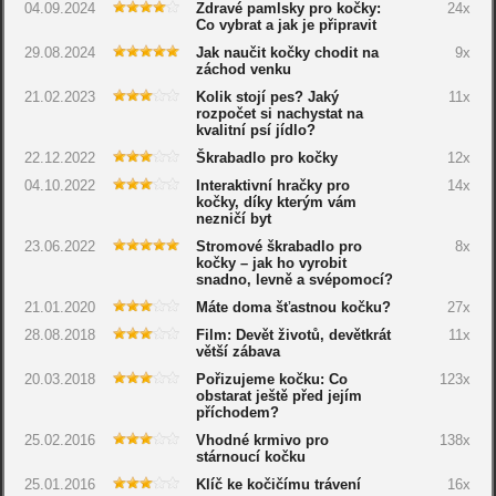
04.09.2024
Zdravé pamlsky pro kočky:
24x
Co vybrat a jak je připravit
29.08.2024
Jak naučit kočky chodit na
9x
záchod venku
21.02.2023
Kolik stojí pes? Jaký
11x
rozpočet si nachystat na
kvalitní psí jídlo?
22.12.2022
Škrabadlo pro kočky
12x
04.10.2022
Interaktivní hračky pro
14x
kočky, díky kterým vám
nezničí byt
23.06.2022
Stromové škrabadlo pro
8x
kočky – jak ho vyrobit
snadno, levně a svépomocí?
21.01.2020
Máte doma šťastnou kočku?
27x
28.08.2018
Film: Devět životů, devětkrát
11x
větší zábava
20.03.2018
Pořizujeme kočku: Co
123x
obstarat ještě před jejím
příchodem?
25.02.2016
Vhodné krmivo pro
138x
stárnoucí kočku
25.01.2016
Klíč ke kočičímu trávení
16x