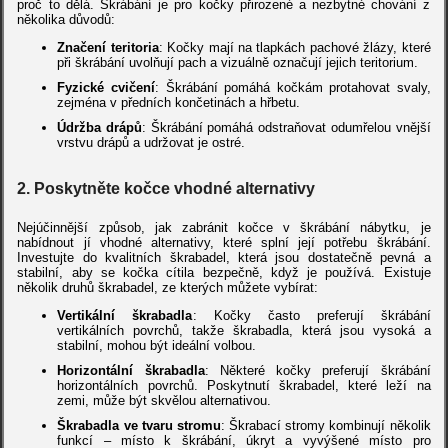
proč to dělá. Škrábání je pro kočky přirozené a nezbytné chování z
několika důvodů:
Značení teritoria
: Kočky mají na tlapkách pachové žlázy, které
při škrábání uvolňují pach a vizuálně označují jejich teritorium.
Fyzické cvičení
: Škrábání pomáhá kočkám protahovat svaly,
zejména v předních končetinách a hřbetu.
Údržba drápů
: Škrábání pomáhá odstraňovat odumřelou vnější
vrstvu drápů a udržovat je ostré.
2.
Poskytněte kočce vhodné alternativy
Nejúčinnější způsob, jak zabránit kočce v škrábání nábytku, je
nabídnout jí vhodné alternativy, které splní její potřebu škrábání.
Investujte do kvalitních škrabadel, která jsou dostatečně pevná a
stabilní, aby se kočka cítila bezpečně, když je používá. Existuje
několik druhů škrabadel, ze kterých můžete vybírat:
Vertikální škrabadla
: Kočky často preferují škrábání
vertikálních povrchů, takže škrabadla, která jsou vysoká a
stabilní, mohou být ideální volbou.
Horizontální škrabadla
: Některé kočky preferují škrábání
horizontálních povrchů. Poskytnutí škrabadel, které leží na
zemi, může být skvělou alternativou.
Škrabadla ve tvaru stromu
: Škrabací stromy kombinují několik
funkcí – místo k škrábání, úkryt a vyvýšené místo pro