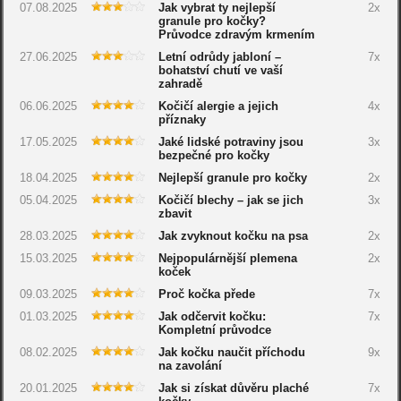
07.08.2025
Jak vybrat ty nejlepší
2x
granule pro kočky?
Průvodce zdravým krmením
27.06.2025
Letní odrůdy jabloní –
7x
bohatství chutí ve vaší
zahradě
06.06.2025
Kočičí alergie a jejich
4x
příznaky
17.05.2025
Jaké lidské potraviny jsou
3x
bezpečné pro kočky
18.04.2025
Nejlepší granule pro kočky
2x
05.04.2025
Kočičí blechy – jak se jich
3x
zbavit
28.03.2025
Jak zvyknout kočku na psa
2x
15.03.2025
Nejpopulárnější plemena
2x
koček
09.03.2025
Proč kočka přede
7x
01.03.2025
Jak odčervit kočku:
7x
Kompletní průvodce
08.02.2025
Jak kočku naučit příchodu
9x
na zavolání
20.01.2025
Jak si získat důvěru plaché
7x