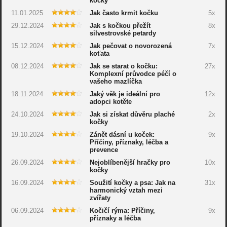
kočky
11.01.2025
Jak často krmit kočku
5x
29.12.2024
Jak s kočkou přežít
8x
silvestrovské petardy
15.12.2024
Jak pečovat o novorozená
7x
koťata
08.12.2024
Jak se starat o kočku:
27x
Komplexní průvodce péčí o
vašeho mazlíčka
18.11.2024
Jaký věk je ideální pro
12x
adopci kotěte
24.10.2024
Jak si získat důvěru plaché
2x
kočky
19.10.2024
Zánět dásní u koček:
9x
Příčiny, příznaky, léčba a
prevence
26.09.2024
Nejoblíbenější hračky pro
10x
kočky
16.09.2024
Soužití kočky a psa: Jak na
31x
harmonický vztah mezi
zvířaty
06.09.2024
Kočičí rýma: Příčiny,
9x
příznaky a léčba