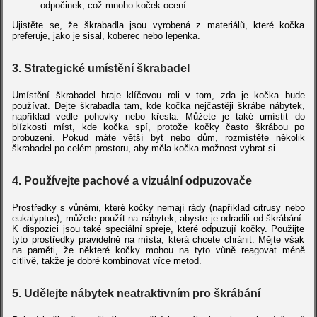
odpočinek, což mnoho koček ocení.
Ujistěte se, že škrabadla jsou vyrobená z materiálů, které kočka
preferuje, jako je sisal, koberec nebo lepenka.
3.
Strategické umístění škrabadel
Umístění škrabadel hraje klíčovou roli v tom, zda je kočka bude
používat. Dejte škrabadla tam, kde kočka nejčastěji škrábe nábytek,
například vedle pohovky nebo křesla. Můžete je také umístit do
blízkosti míst, kde kočka spí, protože kočky často škrábou po
probuzení. Pokud máte větší byt nebo dům, rozmístěte několik
škrabadel po celém prostoru, aby měla kočka možnost vybrat si.
4.
Používejte pachové a vizuální odpuzovače
Prostředky s vůněmi, které kočky nemají rády (například citrusy nebo
eukalyptus), můžete použít na nábytek, abyste je odradili od škrábání.
K dispozici jsou také speciální spreje, které odpuzují kočky. Použijte
tyto prostředky pravidelně na místa, která chcete chránit. Mějte však
na paměti, že některé kočky mohou na tyto vůně reagovat méně
citlivě, takže je dobré kombinovat více metod.
5.
Udělejte nábytek neatraktivním pro škrábání