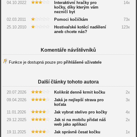
04.10.2022
Interaktivní hračky pro
14x
kočky, díky kterým vám
nezničí byt
02.03.2011
Pomoci kočičkám
73x
25.10.2010
Hostivařské kotěcí nadělení
123x
aneb chcete nás?
Komentáře návštěvníků
Funkce je dostupná pouze pro
přihlášené uživatele
Další články tohoto autora
20.07.2026
Kolikrát denně krmit kočku
2x
09.04.2026
Jaká je nejlepší strava pro
3x
koťata
11.01.2026
Jak vybrat stelivo pro kočky
4x
29.12.2025
Jak si na mobilu přidat náš
2x
web jako aplikaci
19.11.2025
Jak správně česat kočku
1x