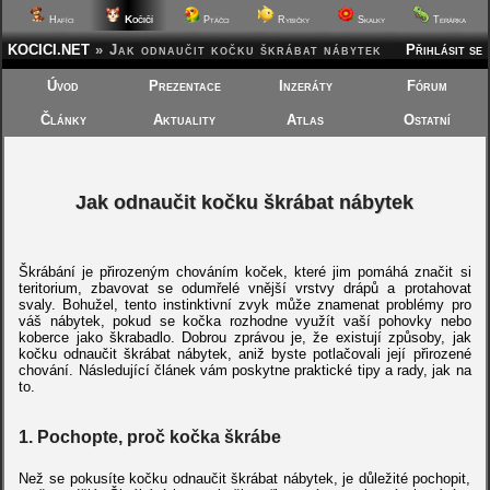
Kočičí
Hafíci
Ptáčci
Rybičky
Skalky
Terárka
KOCICI.NET
»
Jak odnaučit kočku škrábat nábytek
Přihlásit se
Úvod
Prezentace
Inzeráty
Fórum
Články
Aktuality
Atlas
Ostatní
Jak odnaučit kočku škrábat nábytek
Škrábání je přirozeným chováním koček, které jim pomáhá značit si
teritorium, zbavovat se odumřelé vnější vrstvy drápů a protahovat
svaly. Bohužel, tento instinktivní zvyk může znamenat problémy pro
váš nábytek, pokud se kočka rozhodne využít vaší pohovky nebo
koberce jako škrabadlo. Dobrou zprávou je, že existují způsoby, jak
kočku odnaučit škrábat nábytek, aniž byste potlačovali její přirozené
chování. Následující článek vám poskytne praktické tipy a rady, jak na
to.
1.
Pochopte, proč kočka škrábe
Než se pokusíte kočku odnaučit škrábat nábytek, je důležité pochopit,