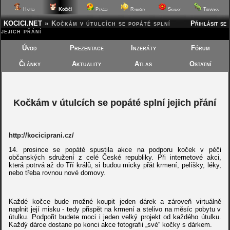
Kočičí
Hafíci
Ptáčci
Rybičky
Skalky
Terárka
KOCICI.NET
»
Kočkám v útulcích se popáté splní
Přihlásit se
jejich přání
Úvod
Prezentace
Inzeráty
Fórum
Články
Aktuality
Atlas
Ostatní
Kočkám v útulcích se popáté splní jejich přání
http://kociciprani.cz/
14. prosince se popáté spustila akce na podporu koček v péči
občanských sdružení z celé České republiky. Při internetové akci,
která potrvá až do Tří králů, si budou micky přát krmení, pelíšky, léky,
nebo třeba rovnou nové domovy.
Každé kočce bude možné koupit jeden dárek a zároveň virtuálně
naplnit její misku - tedy přispět na krmení a stelivo na měsíc pobytu v
útulku. Podpořit budete moci i jeden velký projekt od každého útulku.
Každý dárce dostane po konci akce fotografii „své“ kočky s dárkem.