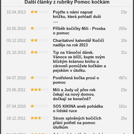
Další články z rubriky Pomoc kočkám
15.04.2013
Pojďte s námi napsat
23x
knížku, která pohladí duši
….
10.05.2010
Příběh kočičky Mili - Prosba
255x
o pomoc
03.12.2012
Charitativní kalendář Kočičí
10x
naděje na rok 2013
21.10.2012
Tip na Vánoční dárek.
31x
Vánoce se blíží, kupte svým
blízkým krásnou knihu a
zároveň pomůžete kočkám a
pejskům v útulku.
04.07.2010
Postřelená kočka prosí o
497x
pomoc
23.06.2011
Mili a Judy už přes rok
23x
čekají na nový domov,
dočkají se konečně?
07.04.2010
SOS KIKINA aneb pohádka
161x
o lidské ruce
18.12.2011
Strom splněných kočičích
25x
přání potřetí na pomoc
útulkům