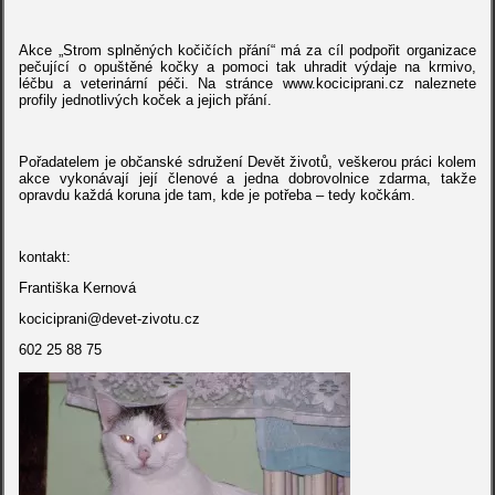
Akce „Strom splněných kočičích přání“ má za cíl podpořit organizace
pečující o opuštěné kočky a pomoci tak uhradit výdaje na krmivo,
léčbu a veterinární péči. Na stránce www.kociciprani.cz naleznete
profily jednotlivých koček a jejich přání.
Pořadatelem je občanské sdružení Devět životů, veškerou práci kolem
akce vykonávají její členové a jedna dobrovolnice zdarma, takže
opravdu každá koruna jde tam, kde je potřeba – tedy kočkám.
kontakt:
Františka Kernová
kociciprani@devet-zivotu.cz
602 25 88 75