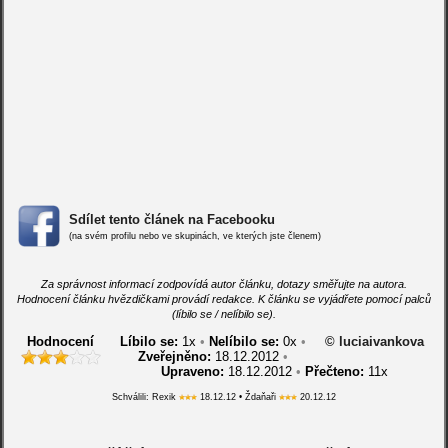
Sdílet tento článek na Facebooku
(na svém profilu nebo ve skupinách, ve kterých jste členem)
Za správnost informací zodpovídá autor článku, dotazy směřujte na autora.
Hodnocení článku hvězdičkami provádí redakce. K článku se vyjádřete pomocí palců
(líbilo se / nelíbilo se).
Hodnocení
Líbilo se:
1
x
•
Nelíbilo se:
0
x
•
© luciaivankova
Zveřejněno:
18.12.2012
•
Upraveno:
18.12.2012
•
Přečteno:
11x
Schválili: Rexik
18.12.12 • Ždaňaři
20.12.12