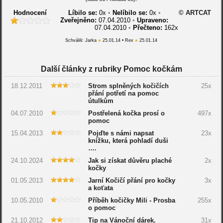
Hodnocení
Líbilo se:
0
x
•
Nelíbilo se:
0
x
•
© ARTCAT
Zveřejněno:
07.04.2010
•
Upraveno:
07.04.2010
•
Přečteno:
162x
Schválili: Jarka
25.01.14 • Rex
25.01.14
Další články z rubriky Pomoc kočkám
18.12.2011
Strom splněných kočičích
25x
přání potřetí na pomoc
útulkům
04.07.2010
Postřelená kočka prosí o
497x
pomoc
15.04.2013
Pojďte s námi napsat
23x
knížku, která pohladí duši
….
24.10.2024
Jak si získat důvěru plaché
2x
kočky
01.05.2013
Jarní Kočičí přání pro kočky
3x
a koťata
10.05.2010
Příběh kočičky Mili - Prosba
255x
o pomoc
21.10.2012
Tip na Vánoční dárek.
31x