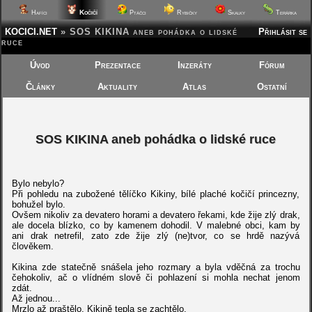
Kočičí
Hafíci
Ptáčci
Rybičky
Skalky
Terárka
KOCICI.NET
»
SOS KIKINA aneb pohádka o lidské
Přihlásit se
ruce
Úvod
Prezentace
Inzeráty
Fórum
Články
Aktuality
Atlas
Ostatní
SOS KIKINA aneb pohádka o lidské ruce
Bylo nebylo?
Při pohledu na zubožené tělíčko Kikiny, bílé plaché kočičí princezny,
bohužel bylo.
Ovšem nikoliv za devatero horami a devatero řekami, kde žije zlý drak,
ale docela blízko, co by kamenem dohodil. V malebné obci, kam by
ani drak netrefil, zato zde žije zlý (ne)tvor, co se hrdě nazývá
člověkem.
Kikina zde statečně snášela jeho rozmary a byla vděčná za trochu
čehokoliv, ač o vlídném slově či pohlazení si mohla nechat jenom
zdát.
Až jednou...
Mrzlo až praštělo, Kikině tepla se zachtělo.