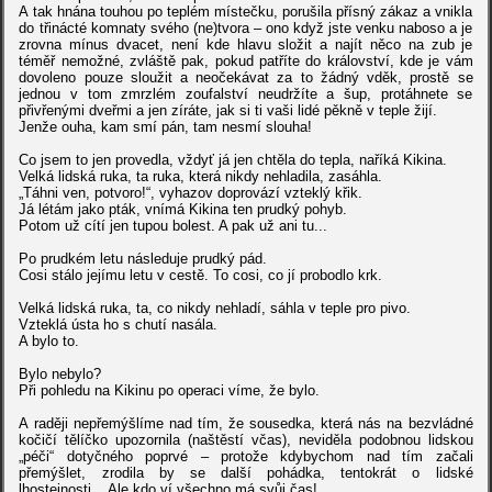
A tak hnána touhou po teplém místečku, porušila přísný zákaz a vnikla
do třinácté komnaty svého (ne)tvora – ono když jste venku naboso a je
zrovna mínus dvacet, není kde hlavu složit a najít něco na zub je
téměř nemožné, zvláště pak, pokud patříte do království, kde je vám
dovoleno pouze sloužit a neočekávat za to žádný vděk, prostě se
jednou v tom zmrzlém zoufalství neudržíte a šup, protáhnete se
přivřenými dveřmi a jen zíráte, jak si ti vaši lidé pěkně v teple žijí.
Jenže ouha, kam smí pán, tam nesmí slouha!
Co jsem to jen provedla, vždyť já jen chtěla do tepla, naříká Kikina.
Velká lidská ruka, ta ruka, která nikdy nehladila, zasáhla.
„Táhni ven, potvoro!“, vyhazov doprovází vzteklý křik.
Já létám jako pták, vnímá Kikina ten prudký pohyb.
Potom už cítí jen tupou bolest. A pak už ani tu...
Po prudkém letu následuje prudký pád.
Cosi stálo jejímu letu v cestě. To cosi, co jí probodlo krk.
Velká lidská ruka, ta, co nikdy nehladí, sáhla v teple pro pivo.
Vzteklá ústa ho s chutí nasála.
A bylo to.
Bylo nebylo?
Při pohledu na Kikinu po operaci víme, že bylo.
A raději nepřemýšlíme nad tím, že sousedka, která nás na bezvládné
kočičí tělíčko upozornila (naštěstí včas), neviděla podobnou lidskou
„péči“ dotyčného poprvé – protože kdybychom nad tím začali
přemýšlet, zrodila by se další pohádka, tentokrát o lidské
lhostejnosti... Ale kdo ví,všechno má svůj čas!