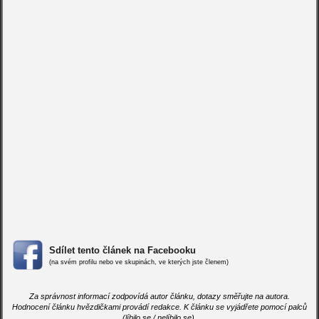
Sdílet tento článek na Facebooku
(na svém profilu nebo ve skupinách, ve kterých jste členem)
Za správnost informací zodpovídá autor článku, dotazy směřujte na autora.
Hodnocení článku hvězdičkami provádí redakce. K článku se vyjádřete pomocí palců
(líbilo se / nelíbilo se).