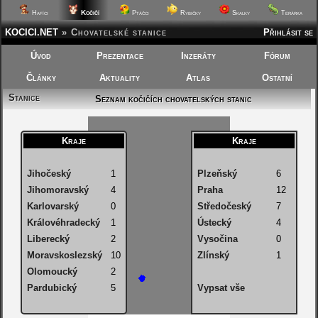
Kočičí
Hafíci
Ptáčci
Rybičky
Skalky
Terárka
KOCICI.NET
»
Chovatelské stanice
Přihlásit se
Úvod
Prezentace
Inzeráty
Fórum
Články
Aktuality
Atlas
Ostatní
Stanice
Seznam kočičích chovatelských stanic
Kraje
Kraje
Jihočeský
1
Plzeňský
6
Jihomoravský
4
Praha
12
Karlovarský
0
Středočeský
7
Královéhradecký
1
Ústecký
4
Liberecký
2
Vysočina
0
Moravskoslezský
10
Zlínský
1
Olomoucký
2
Pardubický
5
Vypsat vše