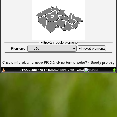
Filtrování podle plemene
Plemeno:
Chcete mít reklamu nebo PR článek na tomto webu?
•
Boudy pro psy
©
KOCICI.NET
•
RSS
•
Reklama
•
Napište nám
•
Vzhled