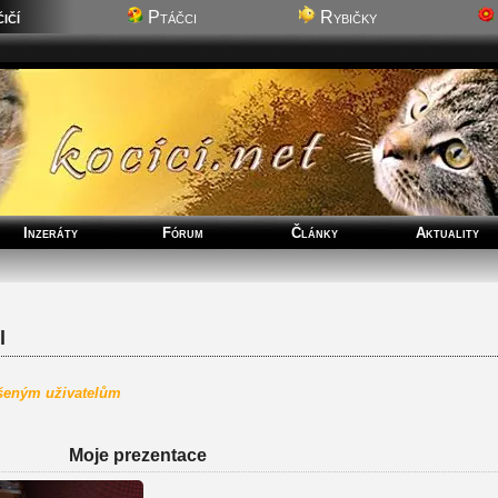
ičí
Ptáčci
Rybičky
Inzeráty
Fórum
Články
Aktuality
l
ášeným uživatelům
Moje prezentace