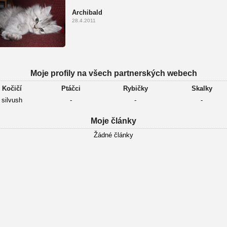
Archibald
28.4.2011
Moje profily na všech partnerských webech
Kočičí
Ptáčci
Rybičky
Skalky
silvush
-
-
-
Moje články
Žádné články