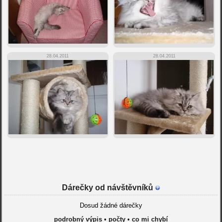
28.04.2011
28.04.2011
Dárečky od návštěvníků
Dosud žádné dárečky
podrobný výpis
•
počty
•
co mi chybí