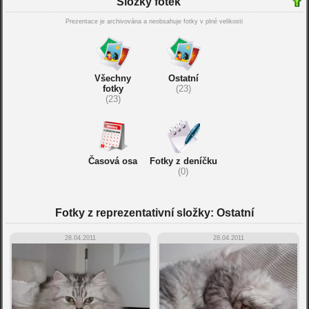
Složky fotek
Prezentace je archivována a neobsahuje fotky v plné velikosti
Všechny
Ostatní
fotky
(23)
(23)
Časová osa
Fotky z deníčku
(0)
Fotky z reprezentativní složky: Ostatní
28.04.2011
28.04.2011