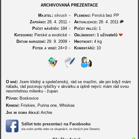
ARCHIVOVANÁ PREZENTACE
Majitel:
silvush
•
Plemeno:
Perská
bez PP
Zapsáno:
28. 4. 2011
•
Aktualizace:
28. 4. 2011
Počet návštěv:
184
•
Počet palců:
1
Kategorie:
Perské a exotické
•
Oblíbenost:
1 uživatelů
Datum narození:
29. 9. 2009
•
Hmotnost:
4 kg
Fotek a videí:
24+0
•
Komentářů:
10
O mně:
Jsem klidný a společenský, rád se mazlím, ale jen když mám
náladu, rád pozoruju rybičky v akvárku a úplně nejvíc mám rád svou
nesmrtelnou milenku - župan.
Původ:
Boskovice
Krmení:
Friskies, Purina one, Whiskas
Jak mi doma říkají:
Archie
Sdílet tuto prezentaci na Facebooku
(na svém profilu nebo ve skupinách, ve kterých jste členem)