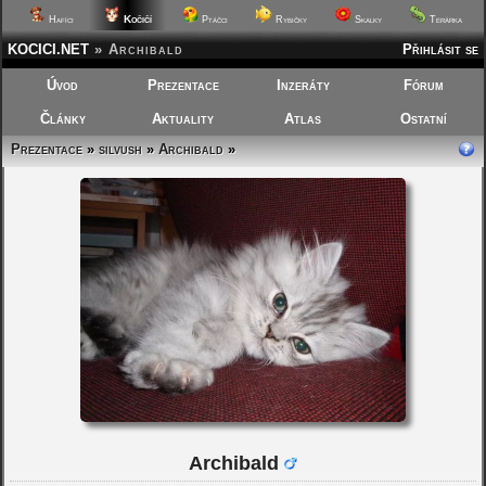
Kočičí
Hafíci
Ptáčci
Rybičky
Skalky
Terárka
KOCICI.NET
»
Archibald
Přihlásit se
Úvod
Prezentace
Inzeráty
Fórum
Články
Aktuality
Atlas
Ostatní
Prezentace
»
silvush
»
Archibald
»
Archibald