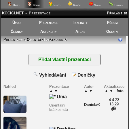
Kočičí
Hafíci
Ptáčci
Rybičky
Skalky
Terárka
KOCICI.NET
»
Prezentace
Přihlásit se
Úvod
Prezentace
Inzeráty
Fórum
Články
Aktuality
Atlas
Ostatní
Prezentace
» Orientální krátkosrstá
Vyhledávání
Deníčky
Náhled
Prezentace
Autor
Aktualizace
▲
▼
▲
▼
▲
▼
foto
Uma
4.4.23
13:29
Daniela®
Orientální
krátkosrstá