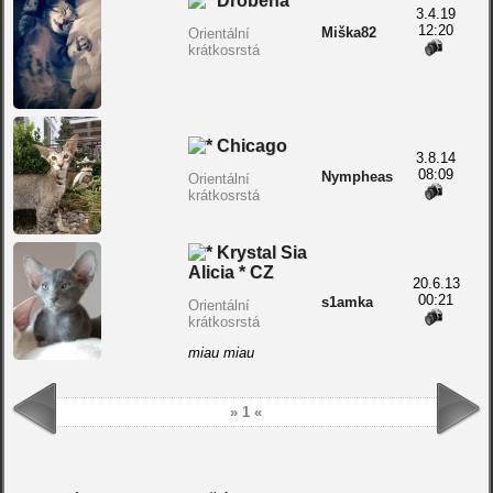
Droběna
3.4.19
12:20
Miška82
Orientální
krátkosrstá
Chicago
3.8.14
08:09
Nympheas
Orientální
krátkosrstá
Krystal Sia
Alicia * CZ
20.6.13
00:21
s1amka
Orientální
krátkosrstá
miau miau
» 1 «