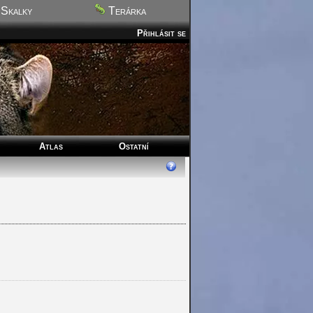
Skalky
Terárka
Přihlásit se
Atlas
Ostatní