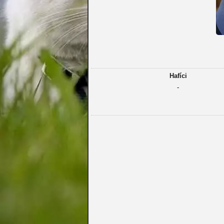
Hafíci
-