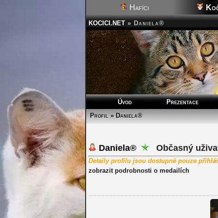
Hafíci
Koč
KOCICI.NET
»
Daniela®
Úvod
Prezentace
Profil » Daniela®
Daniela®
Občasný uživat
Detaily profilu jsou dostupné pouze přihl
zobrazit podrobnosti o medailích