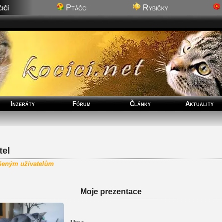
ičí
Ptáčci
Rybičky
Inzeráty
Fórum
Články
Aktuality
el
ášeným uživatelům
Moje prezentace