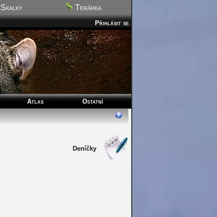
Skalky
Terárka
Přihlásit se
Atlas
Ostatní
Deníčky