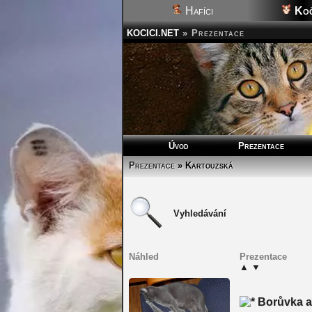
Hafíci
Koč
KOCICI.NET
»
Prezentace
Úvod
Prezentace
Prezentace
» Kartouzská
Vyhledávání
Náhled
Prezentace
▲
▼
Borůvka a