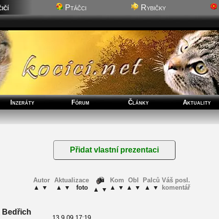
ičí
Ptáčci
Rybičky
Inzeráty
Fórum
Články
Aktuality
Autor
Aktualizace
Kom
Obl
Palců
Váš posl.
▲
▼
▲
▼
foto
▲
▼
▲
▼
▲
▼
komentář
▲
▼
 Bedřich
13.9.09 17:19