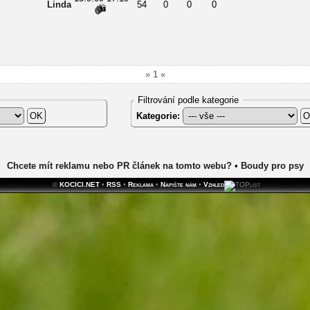
Linda
54
0
0
0
» 1 «
Filtrování podle kategorie
Kategorie:
Chcete mít reklamu nebo PR článek na tomto webu?
•
Boudy pro psy
©
KOCICI.NET
•
RSS
•
Reklama
•
Napište nám
•
Vzhled