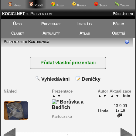
Kočičí
Hafíci
Ptáčci
Rybičky
Skalky
Terárka
KOCICI.NET
»
Prezentace
Přihlásit se
Úvod
Prezentace
Inzeráty
Fórum
Články
Aktuality
Atlas
Ostatní
Prezentace
» Kartouzská
Vyhledávání
Deníčky
Náhled
Prezentace
Autor
Aktualizace
▲
▼
▲
▼
▲
▼
foto
Borůvka a
13.9.09
Bedřich
17:19
Linda
Kartouzská