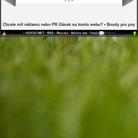
» 1 «
Chcete mít reklamu nebo PR článek na tomto webu?
•
Boudy pro psy
©
KOCICI.NET
•
RSS
•
Reklama
•
Napište nám
•
Vzhled