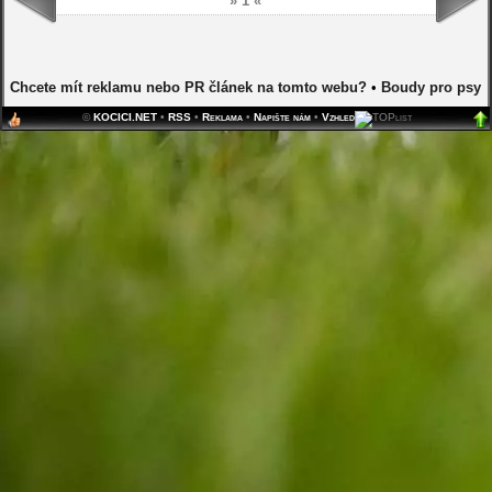
» 1 «
Chcete mít reklamu nebo PR článek na tomto webu?
•
Boudy pro psy
©
KOCICI.NET
•
RSS
•
Reklama
•
Napište nám
•
Vzhled