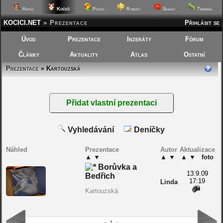
Kočičí
Hafíci
Ptáčci
Rybičky
Skalky
Terárka
KOCICI.NET
»
Prezentace
Přihlásit se
Úvod
Prezentace
Inzeráty
Fórum
Články
Aktuality
Atlas
Ostatní
Prezentace
» Kartouzská
Vyhledávání
Deníčky
Náhled
Prezentace
Autor
Aktualizace
▲
▼
▲
▼
▲
▼
foto
Borůvka a
13.9.09
Bedřich
17:19
Linda
Kartouzská