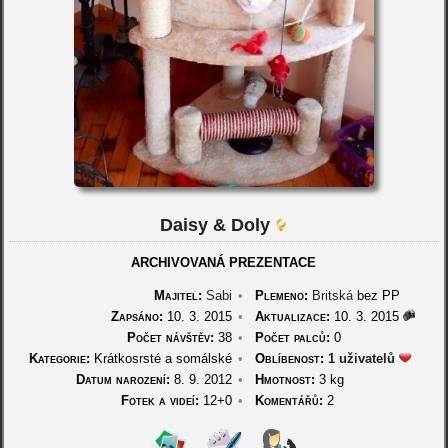
Daisy & Doly
ARCHIVOVANÁ PREZENTACE
Majitel:
Sabi
•
Plemeno:
Britská
bez PP
Zapsáno:
10. 3. 2015
•
Aktualizace:
10. 3. 2015
Počet návštěv:
38
•
Počet palců:
0
Kategorie:
Krátkosrsté a somálské
•
Oblíbenost:
1 uživatelů
Datum narození:
8. 9. 2012
•
Hmotnost:
3 kg
Fotek a videí:
12+0
•
Komentářů:
2