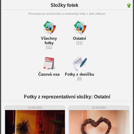
Složky fotek
Prezentace je archivována a neobsahuje fotky v plné velikosti
Všechny
Ostatní
fotky
(11)
(11)
Časová osa
Fotky z deníčku
(0)
Fotky z reprezentativní složky: Ostatní
10.03.2015
10.03.2015