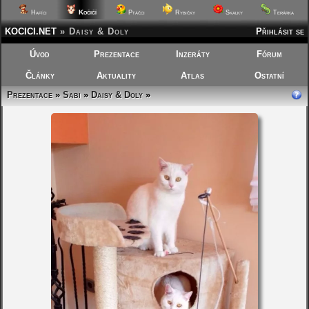
Kočičí
Hafíci
Ptáčci
Rybičky
Skalky
Terárka
KOCICI.NET
»
Daisy & Doly
Přihlásit se
Úvod
Prezentace
Inzeráty
Fórum
Články
Aktuality
Atlas
Ostatní
Prezentace
»
Sabi
»
Daisy & Doly
»