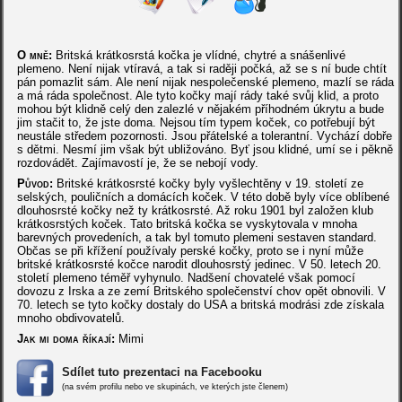
O mně:
Britská krátkosrstá kočka je vlídné, chytré a snášenlivé
plemeno. Není nijak vtíravá, a tak si raději počká, až se s ní bude chtít
pán pomazlit sám. Ale není nijak nespolečenské plemeno, mazlí se ráda
a má ráda společnost. Ale tyto kočky mají rády také svůj klid, a proto
mohou být klidně celý den zalezlé v nějakém příhodném úkrytu a bude
jim stačit to, že jste doma. Nejsou tím typem koček, co potřebují být
neustále středem pozornosti. Jsou přátelské a tolerantní. Vychází dobře
s dětmi. Nesmí jim však být ubližováno. Byť jsou klidné, umí se i pěkně
rozdovádět. Zajímavostí je, že se nebojí vody.
Původ:
Britské krátkosrsté kočky byly vyšlechtěny v 19. století ze
selských, pouličních a domácích koček. V této době byly více oblíbené
dlouhosrsté kočky než ty krátkosrsté. Až roku 1901 byl založen klub
krátkosrstých koček. Tato britská kočka se vyskytovala v mnoha
barevných provedeních, a tak byl tomuto plemeni sestaven standard.
Občas se při křížení používaly perské kočky, proto se i nyní může
britské krátkosrsté kočce narodit dlouhosrstý jedinec. V 50. letech 20.
století plemeno téměř vyhynulo. Nadšení chovatelé však pomocí
dovozu z Irska a ze zemí Britského společenství chov opět obnovili. V
70. letech se tyto kočky dostaly do USA a britská modrási zde získala
mnoho obdivovatelů.
Jak mi doma říkají:
Mimi
Sdílet tuto prezentaci na Facebooku
(na svém profilu nebo ve skupinách, ve kterých jste členem)