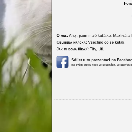
Fote
O mně:
Ahoj, jsem malé koťátko. Mazlivá a 
Oblíbená hračka:
Všechno co se kutálí.
Jak mi doma říkají:
Tify, Ufi.
Sdílet tuto prezentaci na Facebo
(na svém profilu nebo ve skupinách, ve kterých j