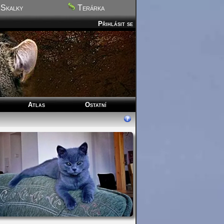
Skalky
Terárka
Přihlásit se
Atlas
Ostatní