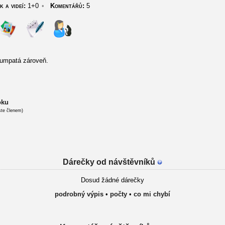
k a videí:
1+0
•
Komentářů:
5
lumpatá zároveň.
oku
ste členem)
Dárečky od návštěvníků
Dosud žádné dárečky
podrobný výpis
•
počty
•
co mi chybí