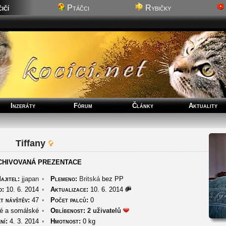
ičí
Ptáčci
Rybičky
Inzeráty
Fórum
Články
Aktuality
Tiffany
CHIVOVANÁ PREZENTACE
ajitel:
jjapan
•
Plemeno:
Britská
bez PP
o:
10. 6. 2014
•
Aktualizace:
10. 6. 2014
t návštěv:
47
•
Počet palců:
0
é a somálské
•
Oblíbenost:
2 uživatelů
ní:
4. 3. 2014
•
Hmotnost:
0 kg