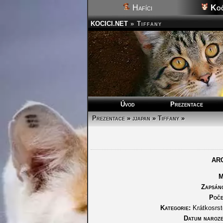
Hafíci
Koč
KOCICI.NET
»
Tiffany
Úvod
Prezentace
Prezentace
»
jjapan
»
Tiffany
»
AR
M
Zapsán
Poče
Kategorie:
Krátkosrst
Datum naroze